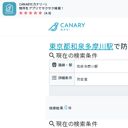
CANARY(カナリー)
物件をアプリでサクサク検索！
(4.8)
東京都
和泉多摩川駅
で防
現在の検索条件
路線・駅
和泉多摩川駅
詳細条件
防音室
0
検索結果
件
現在の検索条件