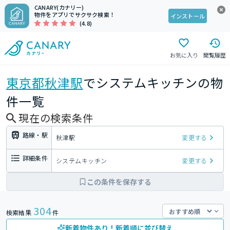
CANARY(カナリー)
物件をアプリでサクサク検索！
インストール
(4.8)
お気に入り
閲覧履歴
東京都
秋津駅
でシステムキッチンの物
件一覧
現在の検索条件
路線・駅
秋津駅
変更する
詳細条件
システムキッチン
変更する
この条件を保存する
304
検索結果
件
新着物件あり！新着順に並び替え