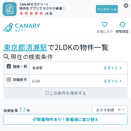
CANARY(カナリー)
物件をアプリでサクサク検索！
インストール
(4.8)
お気に入り
閲覧履歴
東京都
清瀬駅
で2LDKの物件一覧
現在の検索条件
路線・駅
清瀬駅
変更する
詳細条件
2LDK
変更する
この条件を保存する
77
検索結果
件
新着物件あり！新着順に並び替え