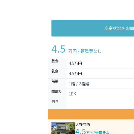
空室状況をお
4.5
万円 / 管理費
なし
敷金
4.5万円
礼金
4.5万円
階数
1階 / 2階建
間取り
1DK 
向き
大野宅西
4.5
万円
/
管理費なし