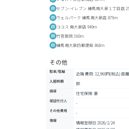
セブン-イレブン 練馬南大泉１丁目店 25
ウェルパーク 練馬南大泉店 879m
ココス 南大泉店 949m
竹宮医院 360m
練馬南大泉四郵便局 868m
その他
駐車/駐輪
近隣 費用: 12,960円(税込) 距離:
入居時期
即
損保
住宅保険: 要
保証代行人
-
その他費用
-
情報
情報登録日:
2026/1/24