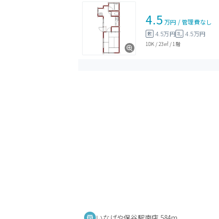
4.5
万円
/
管理費
なし
4.5万円
4.5万円
敷
礼
1DK
/
23㎡
/
1階
いなげや保谷駅南店 584m