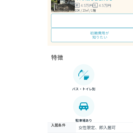
4.5万円
4.5万円
敷
礼
1DK / 23㎡ / 1階
初期費用が
知りたい
特徴
バス・トイレ別
駐車場あり
入居条件
女性限定、即入居可