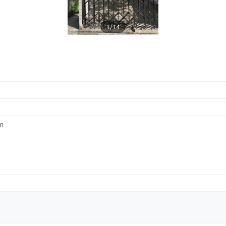
1/14
m