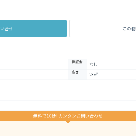
問い合せ
この物
保証金
なし
広さ
23㎡
無料で10秒! カンタンお問い合わせ