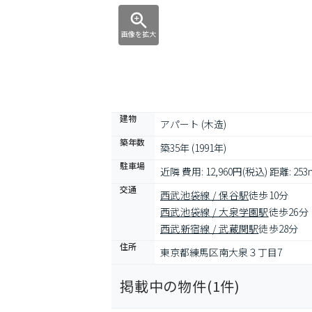
画像を拡大
建物
アパート (木造)
築年数
築35年 (1991年)
駐車場
近隣 費用: 12,960円(税込) 距離: 253
交通
西武池袋線 / 保谷駅
徒歩10分
西武池袋線 / 大泉学園駅
徒歩26分
西武新宿線 / 武蔵関駅
徒歩28分
住所
東京都練馬区南大泉３丁目7
掲載中の物件(
1
件)