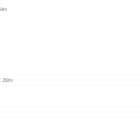
4m
 253m