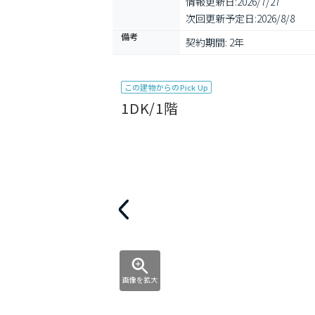
情報更新日:
2026/7/27
次回更新予定日:
2026/8/8
備考
契約期間: 2年
この建物からのPick Up
1DK/1階
画像を拡大