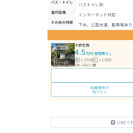
バス・トイレ
バストイレ別
室内設備
インターネット対応
その他の特徴
下水、公営水道、駐車場あり
大野宅西
4.5
万円
/
管理費なし
4.5万円
4.5万円
敷
礼
1DK / 23㎡ / 1階
初期費用が
知りたい
LINEで