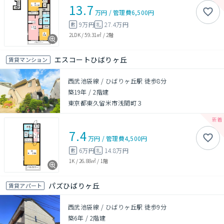
13.7
万円
/
管理費
6,500円
9万円
27.4万円
敷
礼
2LDK
/
59.31㎡
/
2階
エスコートひばりヶ丘
賃貸マンション
西武池袋線 / ひばりヶ丘駅 徒歩8分
築19年
/
2階建
東京都東久留米市浅間町３
7.4
万円
/
管理費
4,500円
6万円
14.8万円
敷
礼
1K
/
26.88㎡
/
1階
パズひばりヶ丘
賃貸アパート
西武池袋線 / ひばりヶ丘駅 徒歩9分
築6年
/
2階建