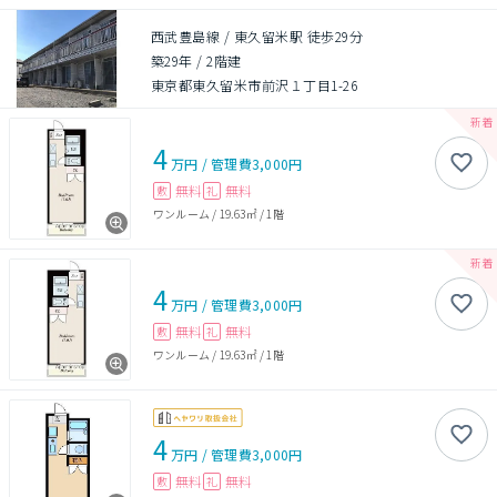
西武豊島線 / 東久留米駅 徒歩29分
築29年
/
2階建
東京都東久留米市前沢１丁目1-26
4
万円
/
管理費
3,000円
無料
無料
敷
礼
ワンルーム
/
19.63㎡
/
1階
4
万円
/
管理費
3,000円
無料
無料
敷
礼
ワンルーム
/
19.63㎡
/
1階
4
万円
/
管理費
3,000円
無料
無料
敷
礼