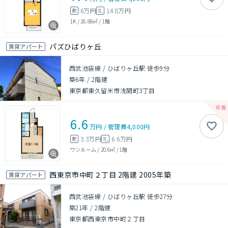
6万円
14.8万円
敷
礼
1K
/
26.88㎡
/
1階
パズひばりヶ丘
賃貸アパート
西武池袋線 / ひばりヶ丘駅 徒歩9分
築6年
/
2階建
東京都東久留米市浅間町3丁目
6.6
万円
/
管理費
4,000円
3.3万円
6.6万円
敷
礼
ワンルーム
/
20.6㎡
/
1階
西東京市中町２丁目 2階建 2005年築
賃貸アパート
西武池袋線 / ひばりヶ丘駅 徒歩27分
築21年
/
2階建
東京都西東京市中町２丁目