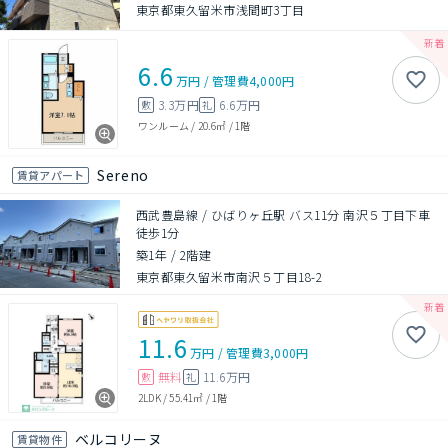
東京都東久留米市浅間町3丁目
6.6
万円
/
管理費
4,000円
3.3万円
6.6万円
敷
礼
ワンルーム
/
20.6㎡
/
1階
Sereno
賃貸アパート
西武豊島線 / ひばりヶ丘駅 バス11分 南沢５丁目下車
徒歩1分
築1年
/
2階建
東京都東久留米市南沢５丁目18-2
11.6
万円
/
管理費
3,000円
無料
11.6万円
敷
礼
2LDK
/
55.41㎡
/
1階
ベルコリーヌ
賃貸物件