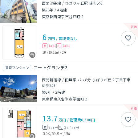
西武池袋線 / ひばりヶ丘駅 徒歩5分
築28年
/
4階建
東京都西東京市谷戸町２
6
万円
/
管理費
なし
無料
無料
敷
礼
1K
/
19.11㎡
/
2階
コートグランデ2
賃貸マンション
西武新宿線 / 田無駅 バス8分 ひばりが丘２丁目下車
徒歩8分
築8年
/
2階建
東京都東久留米市学園町２
13.7
万円
/
管理費
6,500円
9万円
27.4万円
敷
礼
2LDK
/
59.31㎡
/
2階