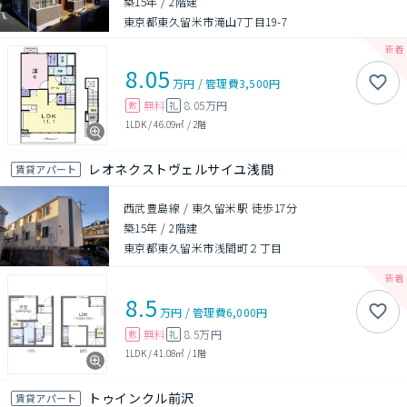
築15年
/
2階建
東京都東久留米市滝山7丁目19-7
8.05
万円
/
管理費
3,500円
無料
8.05万円
敷
礼
1LDK
/
46.09㎡
/
2階
レオネクストヴェルサイユ浅間
賃貸アパート
西武豊島線 / 東久留米駅 徒歩17分
築15年
/
2階建
東京都東久留米市浅間町２丁目
8.5
万円
/
管理費
6,000円
無料
8.5万円
敷
礼
1LDK
/
41.08㎡
/
1階
トゥインクル前沢
賃貸アパート