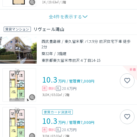
1K
/
19.63㎡
/
1階
全
4
件を表示する
リヴェール滝山
賃貸マンション
西武豊島線 / 東久留米駅 バス9分 前沢住宅下車 徒歩
2分
築32年
/
3階建
東京都東久留米市前沢４丁目14-15
10.3
万円
/
管理費
7,000円
無料
20.6万円
敷
礼
3LDK
/
65.02㎡
/
2階
家賃カード決済可
10.3
万円
/
管理費
7,000円
無料
20.6万円
敷
礼
3LDK
/
65.02㎡
/
2階