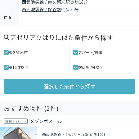
西武池袋線 / 東久留米駅
徒歩18分
西武池袋線 / 保谷駅
徒歩35分
住所
アゼリアひばり
に似た条件から探す
東久留米市
アパート/鉄骨
築10年以下
駅徒歩7分以下
選択した条件から探す
おすすめ物件 (
2
件)
メゾンボヌール
賃貸アパート
西武池袋線 / ひばりヶ丘駅 徒歩10分