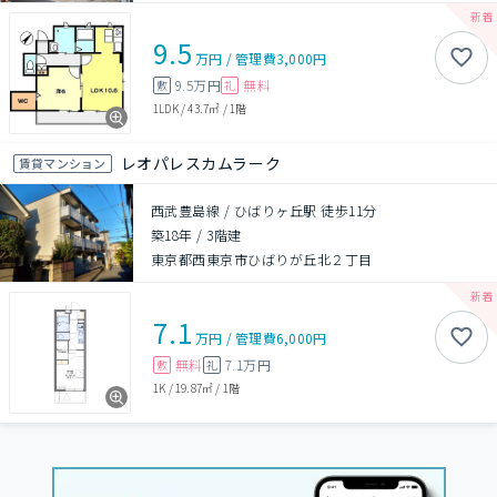
9.5
万円
/
管理費
3,000円
9.5万円
無料
敷
礼
1LDK
/
43.7㎡
/
1階
レオパレスカムラーク
賃貸マンション
西武豊島線 / ひばりヶ丘駅 徒歩11分
築18年
/
3階建
東京都西東京市ひばりが丘北２丁目
7.1
万円
/
管理費
6,000円
無料
7.1万円
敷
礼
1K
/
19.87㎡
/
1階