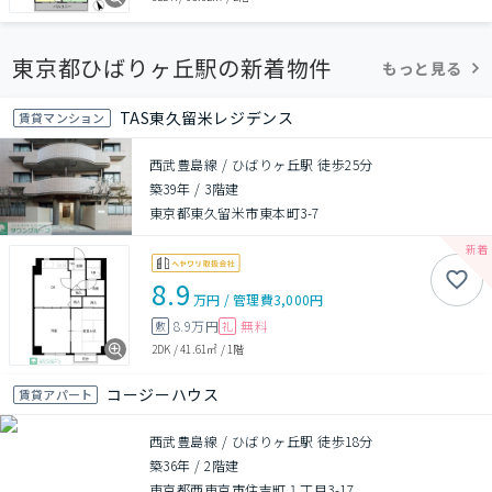
東京都ひばりヶ丘駅の新着物件
もっと見る
TAS東久留米レジデンス
賃貸マンション
西武豊島線 / ひばりヶ丘駅 徒歩25分
築39年
/
3階建
東京都東久留米市東本町3-7
8.9
万円
/
管理費
3,000円
8.9万円
無料
敷
礼
2DK
/
41.61㎡
/
1階
コージーハウス
賃貸アパート
西武豊島線 / ひばりヶ丘駅 徒歩18分
築36年
/
2階建
東京都西東京市住吉町１丁目3-17