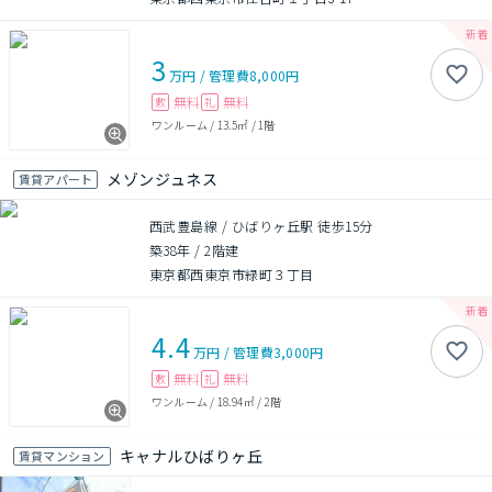
3
万円
/
管理費
8,000円
無料
無料
敷
礼
ワンルーム
/
13.5㎡
/
1階
メゾンジュネス
賃貸アパート
西武豊島線 / ひばりヶ丘駅 徒歩15分
築38年
/
2階建
東京都西東京市緑町３丁目
4.4
万円
/
管理費
3,000円
無料
無料
敷
礼
ワンルーム
/
18.94㎡
/
2階
キャナルひばりヶ丘
賃貸マンション