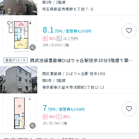
築3年
/
2階建
埼玉県新座市栗原６丁目７-８
8.1
万円
/
管理費
4,000円
無料
16.2万円
敷
礼
1DK
/
32.67㎡
/
2階
西武池袋豊島線ひばりヶ丘駅徒歩10分3階建て築8年
賃貸アパート
西武豊島線 / ひばりヶ丘駅 徒歩10分
築8年
/
3階建
東京都東久留米市浅間町1丁目12-13
7
万円
/
管理費
4,000円
無料
無料
敷
礼
1K
/
25.73㎡
/
1階