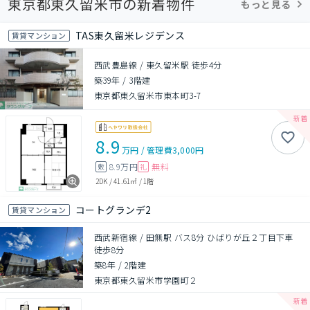
東京都東久留米市の新着物件
もっと見る
TAS東久留米レジデンス
賃貸マンション
西武豊島線 / 東久留米駅 徒歩4分
築39年
/
3階建
東京都東久留米市東本町3-7
8.9
万円
/
管理費
3,000円
8.9万円
無料
敷
礼
2DK
/
41.61㎡
/
1階
コートグランデ2
賃貸マンション
西武新宿線 / 田無駅 バス8分 ひばりが丘２丁目下車
徒歩8分
築8年
/
2階建
東京都東久留米市学園町２