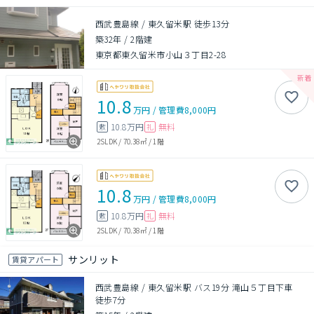
西武豊島線 / 東久留米駅 徒歩13分
築32年
/
2階建
東京都東久留米市小山３丁目2-28
10.8
万円
/
管理費
8,000円
10.8万円
無料
敷
礼
2SLDK
/
70.38㎡
/
1階
10.8
万円
/
管理費
8,000円
10.8万円
無料
敷
礼
2SLDK
/
70.38㎡
/
1階
サンリット
賃貸アパート
西武豊島線 / 東久留米駅 バス19分 滝山５丁目下車
徒歩7分