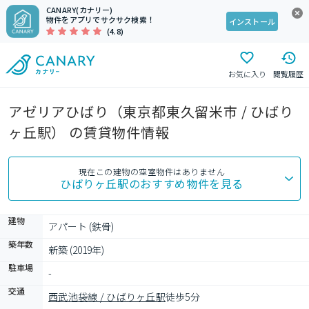
CANARY(カナリー)
物件をアプリでサクサク検索！
インストール
(4.8)
お気に入り
閲覧履歴
アゼリアひばり（東京都東久留米市 / ひばり
ヶ丘駅） の賃貸物件情報
現在この建物の空室物件はありません
ひばりヶ丘駅
のおすすめ物件を見る
建物
アパート (鉄骨)
築年数
新築 (2019年)
駐車場
-
交通
西武池袋線 / ひばりヶ丘駅
徒歩5分