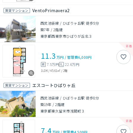
VentoPrimavera2
賃貸マンション
西武池袋線 / ひばりヶ丘駅 徒歩5分
築7年
/
2階建
東京都西東京市ひばりが丘北３
11.3
万円
/
管理費
6,000円
7.5万円
22.6万円
敷
礼
1LDK
/
45.61㎡
/
2階
エスコートひばりヶ丘
賃貸マンション
西武池袋線 / ひばりヶ丘駅 徒歩8分
築19年
/
2階建
東京都東久留米市浅間町３
7.4
万円
/
管理費
4,500円