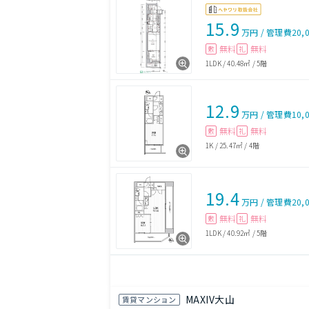
15.9
万円
/
管理費
20,
無料
無料
敷
礼
1LDK
/
40.48㎡
/
5階
12.9
万円
/
管理費
10,
無料
無料
敷
礼
1K
/
25.47㎡
/
4階
19.4
万円
/
管理費
20,
無料
無料
敷
礼
1LDK
/
40.92㎡
/
5階
MAXIV大山
賃貸マンション