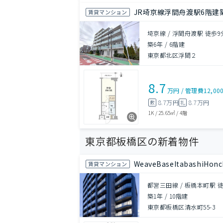
JR埼京線浮間舟渡駅6階建
賃貸マンション
埼京線 / 浮間舟渡駅 徒歩9
築6年
/
6階建
東京都北区浮間２
8.7
万円
/
管理費
12,00
8.7万円
8.7万円
敷
礼
1K
/
25.65㎡
/
4階
東京都板橋区の新着物件
WeaveBaseItabashiHon
賃貸マンション
都営三田線 / 板橋本町駅 
築1年
/
10階建
東京都板橋区清水町55-3