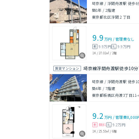
埼京線 / 浮間舟渡駅 徒歩6
築8年
/
2階建
東京都北区浮間２丁目
9.9
万円
/
管理費
なし
9.9万円
9.9万円
敷
礼
1K
/
27.02㎡
/
2階
埼京線浮間舟渡駅徒歩10分
賃貸マンション
埼京線 / 浮間舟渡駅 徒歩1
築4年
/
7階建
東京都板橋区舟渡3丁目11-
9.2
万円
/
管理費
8,000
無料
9.2万円
敷
礼
1K
/
25.53㎡
/
6階