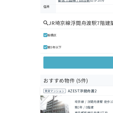
都営三田線 / 西台駅
徒歩20分
住所
JR埼京線浮間舟渡駅7階建
板橋区
築5年以下
おすすめ物件 (
5
件)
AZEST浮間舟渡2
賃貸マンション
埼京線 / 浮間舟渡駅 徒歩1
築2年
/
8階建
東京都板橋区舟渡3丁目