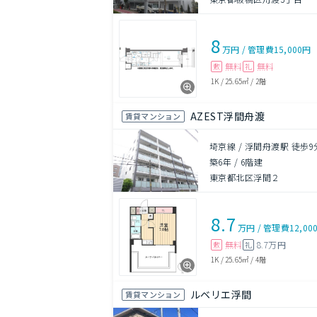
8
万円
/
管理費
15,000円
無料
無料
敷
礼
1K
/
25.65㎡
/
2階
AZEST浮間舟渡
賃貸マンション
埼京線 / 浮間舟渡駅 徒歩9
築6年
/
6階建
東京都北区浮間２
8.7
万円
/
管理費
12,00
無料
8.7万円
敷
礼
1K
/
25.65㎡
/
4階
ルベリエ浮間
賃貸マンション