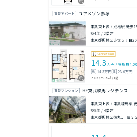
ユアメゾン赤塚
賃貸アパート
東武東上線 / 成増駅 徒歩1
築4年
/
2階建
東京都板橋区赤塚５丁目20-
14.3
万円
/
管理費
4,0
14.3万円
28.6万円
敷
礼
2LDK
/
59.09㎡
/
1階
HF東武練馬レジデンス
賃貸マンション
東武東上線 / 東武練馬駅 
築5年
/
4階建
東京都板橋区徳丸1丁目３