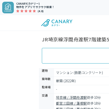
CANARY(カナリー)
物件をアプリでサクサク検索！
(4.8)
JR埼京線浮間舟渡駅7階建築
建物
マンション (鉄筋コンクリート)
築年数
新築 (2022年)
駐車場
-
交通
埼京線 / 浮間舟渡駅
徒歩10分
都営三田線 / 蓮根駅
徒歩18分