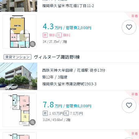
福岡県久留米市花畑1丁目11-2
4.3
万円
/
管理費
2,000円
無料
無料
敷
礼
1K
/
27.35㎡
/
3階
ヴィルヌーブ諏訪野I棟
賃貸マンション
西鉄天神大牟田線 / 花畑駅 徒歩13分
築12年
/
3階建
福岡県久留米市諏訪野町1903-3
7.8
万円
/
管理費
8,000円
1.65万円
7.8万円
敷
礼
1LDK
/
45.68㎡
/
2階