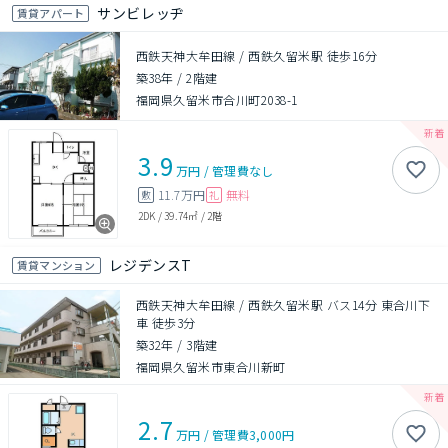
サンビレッヂ
賃貸アパート
西鉄天神大牟田線 / 西鉄久留米駅 徒歩16分
築38年
/
2階建
福岡県久留米市合川町2038-1
3.9
万円
/
管理費
なし
11.7万円
無料
敷
礼
2DK
/
39.74㎡
/
2階
レジデンスT
賃貸マンション
西鉄天神大牟田線 / 西鉄久留米駅 バス14分 東合川下
車 徒歩3分
築32年
/
3階建
福岡県久留米市東合川新町
2.7
万円
/
管理費
3,000円