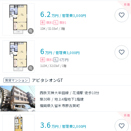
6.2
万円
/
管理費
3,000円
無料
無料
敷
礼
1DK
/
32.03㎡
/
3階
6
万円
/
管理費
3,000円
無料
6万円
敷
礼
1LDK
/
32.03㎡
/
1階
アビタシオンGT
賃貸マンション
西鉄天神大牟田線 / 花畑駅 徒歩10分
築30年
/
地上4階地下1階建
福岡県久留米市原古賀町
3.6
万円
/
管理費
2,000円