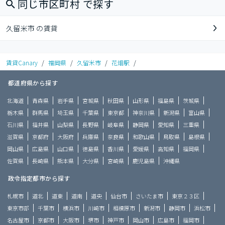
同じ市区町村 で探す
久留米市 の賃貸
賃貸Canary
/
福岡県
/
久留米市
/
花畑駅
/
都道府県から探す
北海道
青森県
岩手県
宮城県
秋田県
山形県
福島県
茨城県
栃木県
群馬県
埼玉県
千葉県
東京都
神奈川県
新潟県
富山県
石川県
福井県
山梨県
長野県
岐阜県
静岡県
愛知県
三重県
滋賀県
京都府
大阪府
兵庫県
奈良県
和歌山県
鳥取県
島根県
岡山県
広島県
山口県
徳島県
香川県
愛媛県
高知県
福岡県
佐賀県
長崎県
熊本県
大分県
宮崎県
鹿児島県
沖縄県
政令指定都市から探す
札幌市
道北
道東
道南
道央
仙台市
さいたま市
東京２３区
東京市部
千葉市
横浜市
川崎市
相模原市
新潟市
静岡市
浜松市
名古屋市
京都市
大阪市
堺市
神戸市
岡山市
広島市
福岡市