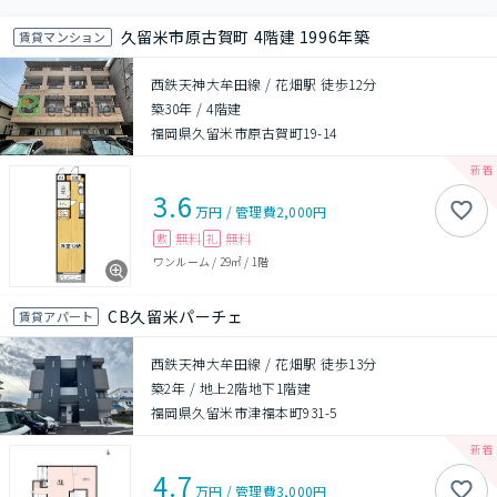
久留米市原古賀町 4階建 1996年築
賃貸マンション
西鉄天神大牟田線 / 花畑駅 徒歩12分
築30年
/
4階建
福岡県久留米市原古賀町19-14
3.6
万円
/
管理費
2,000円
無料
無料
敷
礼
ワンルーム
/
29㎡
/
1階
CB久留米パーチェ
賃貸アパート
西鉄天神大牟田線 / 花畑駅 徒歩13分
築2年
/
地上2階地下1階建
福岡県久留米市津福本町931-5
4.7
万円
/
管理費
3,000円