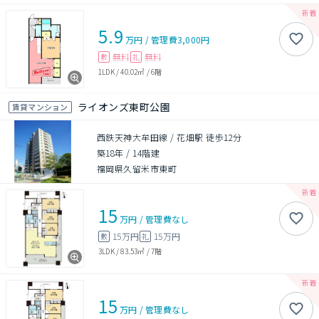
5.9
万円
/
管理費
3,000円
無料
無料
敷
礼
1LDK
/
40.02㎡
/
6階
ライオンズ東町公園
賃貸マンション
西鉄天神大牟田線 / 花畑駅 徒歩12分
築18年
/
14階建
福岡県久留米市東町
15
万円
/
管理費
なし
15万円
15万円
敷
礼
3LDK
/
83.53㎡
/
7階
15
万円
/
管理費
なし