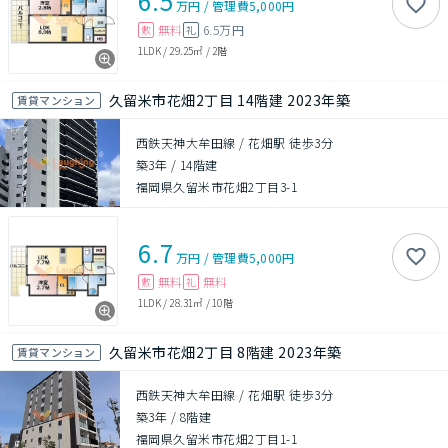
6.5
万円
/
管理費
5,000円
無料
6.5万円
敷
礼
1LDK
/
29.25㎡
/
2階
久留米市花畑2丁目 14階建 2023年築
賃貸マンション
西鉄天神大牟田線 / 花畑駅 徒歩3分
築3年
/
14階建
福岡県久留米市花畑2丁目3-1
6.7
万円
/
管理費
5,000円
無料
無料
敷
礼
1LDK
/
28.31㎡
/
10階
久留米市花畑2丁目 8階建 2023年築
賃貸マンション
西鉄天神大牟田線 / 花畑駅 徒歩3分
築3年
/
8階建
福岡県久留米市花畑2丁目1-1