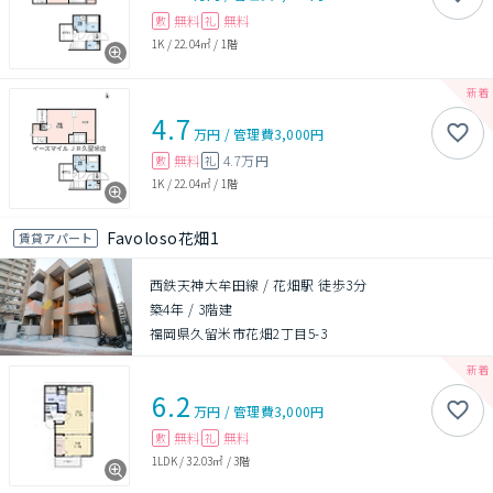
無料
無料
敷
礼
1K
/
22.04㎡
/
1階
4.7
万円
/
管理費
3,000円
無料
4.7万円
敷
礼
1K
/
22.04㎡
/
1階
Favoloso花畑1
賃貸アパート
西鉄天神大牟田線 / 花畑駅 徒歩3分
築4年
/
3階建
福岡県久留米市花畑2丁目5-3
6.2
万円
/
管理費
3,000円
無料
無料
敷
礼
1LDK
/
32.03㎡
/
3階