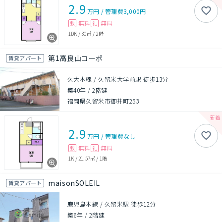
2.9
万円
/
管理費
3,000円
無料
無料
敷
礼
1DK
/
30㎡
/
2階
第1高良山コーポ
賃貸アパート
久大本線 / 久留米大学前駅 徒歩13分
築40年
/
2階建
福岡県久留米市御井町253
2.9
万円
/
管理費
なし
無料
無料
敷
礼
1K
/
21.57㎡
/
1階
maisonSOLEIL
賃貸アパート
鹿児島本線 / 久留米駅 徒歩12分
築6年
/
2階建