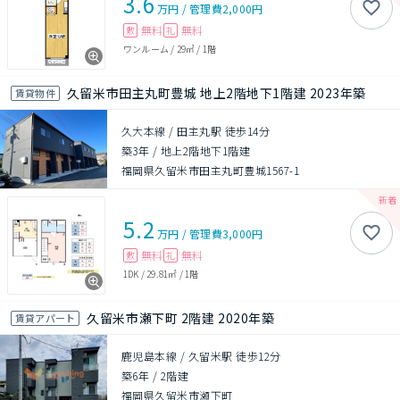
3.6
万円
/
管理費
2,000円
無料
無料
敷
礼
ワンルーム
/
29㎡
/
1階
久留米市田主丸町豊城 地上2階地下1階建 2023年築
賃貸物件
久大本線 / 田主丸駅 徒歩14分
築3年
/
地上2階地下1階建
福岡県久留米市田主丸町豊城1567-1
5.2
万円
/
管理費
3,000円
無料
無料
敷
礼
1DK
/
29.81㎡
/
1階
久留米市瀬下町 2階建 2020年築
賃貸アパート
鹿児島本線 / 久留米駅 徒歩12分
築6年
/
2階建
福岡県久留米市瀬下町