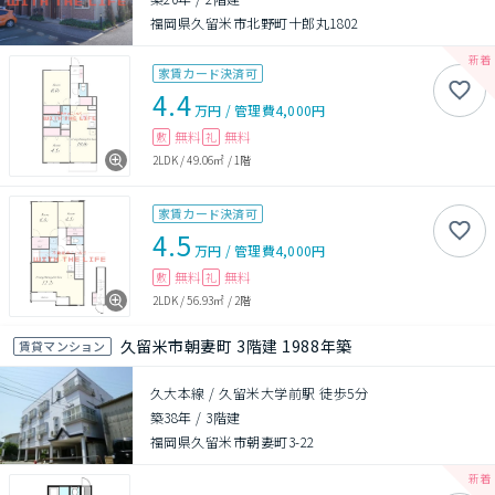
福岡県久留米市北野町十郎丸1802
家賃カード決済可
4.4
万円
/
管理費
4,000円
無料
無料
敷
礼
2LDK
/
49.06㎡
/
1階
家賃カード決済可
4.5
万円
/
管理費
4,000円
無料
無料
敷
礼
2LDK
/
56.93㎡
/
2階
久留米市朝妻町 3階建 1988年築
賃貸マンション
久大本線 / 久留米大学前駅 徒歩5分
築38年
/
3階建
福岡県久留米市朝妻町3-22