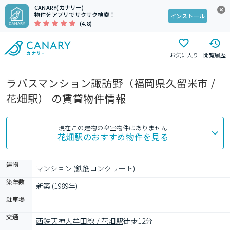
CANARY(カナリー)
物件をアプリでサクサク検索！
インストール
(4.8)
お気に入り
閲覧履歴
ラパスマンション諏訪野（福岡県久留米市 /
花畑駅） の賃貸物件情報
現在この建物の空室物件はありません
花畑駅
のおすすめ物件を見る
建物
マンション (鉄筋コンクリート)
築年数
新築 (1989年)
駐車場
-
交通
西鉄天神大牟田線 / 花畑駅
徒歩12分