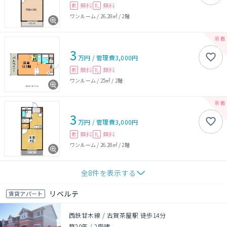
無料
無料
敷
礼
ワンルーム
/
26.28㎡
/
2階
3
万円
/
管理費
3,000円
無料
無料
敷
礼
ワンルーム
/
25㎡
/
2階
3
万円
/
管理費
3,000円
無料
無料
敷
礼
ワンルーム
/
26.28㎡
/
2階
全
8
件を表示する
リベルテ
賃貸アパート
西鉄甘木線 / 古賀茶屋駅 徒歩14分
築20年
/
2階建