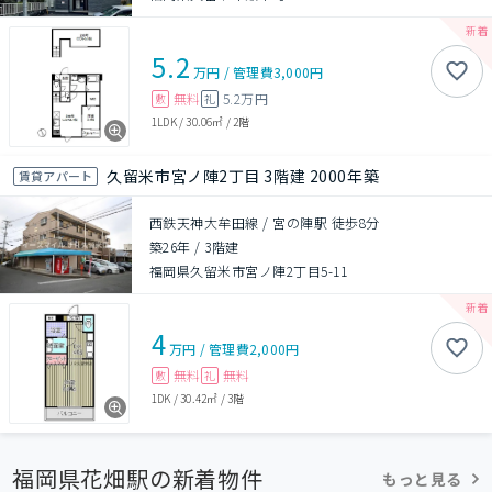
5.2
万円
/
管理費
3,000円
無料
5.2万円
敷
礼
1LDK
/
30.06㎡
/
2階
久留米市宮ノ陣2丁目 3階建 2000年築
賃貸アパート
西鉄天神大牟田線 / 宮の陣駅 徒歩8分
築26年
/
3階建
福岡県久留米市宮ノ陣2丁目5-11
4
万円
/
管理費
2,000円
無料
無料
敷
礼
1DK
/
30.42㎡
/
3階
福岡県花畑駅の新着物件
もっと見る