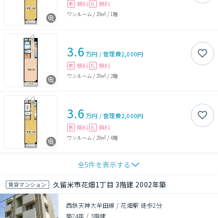
無料
無料
敷
礼
ワンルーム
/
29㎡
/
1階
3.6
万円
/
管理費
2,000円
無料
無料
敷
礼
ワンルーム
/
29㎡
/
2階
3.6
万円
/
管理費
2,000円
無料
無料
敷
礼
ワンルーム
/
29㎡
/
4階
全
5
件を表示する
久留米市花畑1丁目 3階建 2002年築
賃貸マンション
西鉄天神大牟田線 / 花畑駅 徒歩2分
築24年
/
3階建