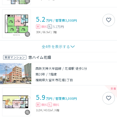
5.2
万円
/
管理費
3,000円
無料
5.2万円
敷
礼
3DK
/
66.9㎡
/
3階
全
4
件を表示する
悠ハイム花畑
賃貸マンション
西鉄天神大牟田線 / 花畑駅 徒歩1分
築20年
/
7階建
福岡県久留米市花畑1丁目
5.9
万円
/
管理費
3,000円
無料
無料
敷
礼
1LDK
/
40.02㎡
/
6階