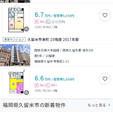
6.7
万円
/
管理費
5,000円
無料
10.05万円
敷
礼
1LDK
/
36.89㎡
/
2階
久留米市東町 10階建 2017年築
賃貸マンション
西鉄天神大牟田線 / 西鉄久留米駅 徒歩5分
築9年
/
10階建
福岡県久留米市東町1-13
6.6
万円
/
管理費
5,800円
無料
無料
敷
礼
1LDK
/
38.13㎡
/
8階
福岡県久留米市の新着物件
もっと見る