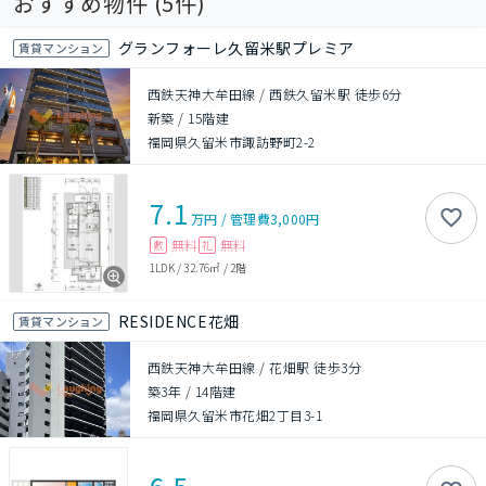
おすすめ物件 (
5
件)
グランフォーレ久留米駅プレミア
賃貸マンション
西鉄天神大牟田線 / 西鉄久留米駅 徒歩6分
新築
/
15階建
福岡県久留米市諏訪野町2-2
7.1
万円
/
管理費
3,000円
無料
無料
敷
礼
1LDK
/
32.76㎡
/
2階
RESIDENCE花畑
賃貸マンション
西鉄天神大牟田線 / 花畑駅 徒歩3分
築3年
/
14階建
福岡県久留米市花畑2丁目3-1