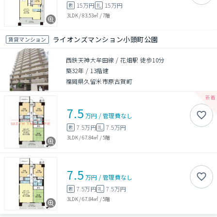
15万円
15万円
敷
礼
3LDK
/
83.53㎡
/
7階
ライオンズマンション小頭町公園
賃貸マンション
西鉄天神大牟田線 / 花畑駅 徒歩10分
築32年
/
13階建
福岡県久留米市原古賀町
7.5
万円
/
管理費
なし
7.5万円
7.5万円
敷
礼
3LDK
/
67.84㎡
/
5階
7.5
万円
/
管理費
なし
7.5万円
7.5万円
敷
礼
3LDK
/
67.84㎡
/
5階