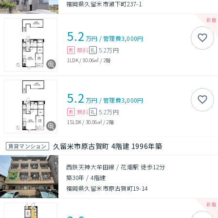
福岡県久留米市瀬下町237-1
5.2
万円
/
管理費
3,000円
無料
5.2万円
敷
礼
1LDK
/
30.06㎡
/
2階
5.2
万円
/
管理費
3,000円
無料
5.2万円
敷
礼
1SLDK
/
30.06㎡
/
2階
久留米市原古賀町 4階建 1996年築
賃貸マンション
西鉄天神大牟田線 / 花畑駅 徒歩12分
築30年
/
4階建
福岡県久留米市原古賀町19-14