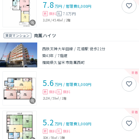
7.8
万円
/
管理費
8,000円
無料
7.8万円
敷
礼
1LDK
/
45.48㎡
/
2階
南薫ハイツ
賃貸マンション
西鉄天神大牟田線 / 花畑駅 徒歩21分
築43年
/
7階建
福岡県久留米市南薫西町
5.6
万円
/
管理費
3,000円
無料
無料
敷
礼
2LDK
/
59㎡
/
1階
5.2
万円
/
管理費
3,000円
無料
無料
敷
礼
3DK
/
59㎡
/
3階