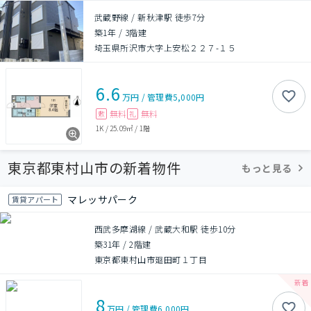
武蔵野線 / 新秋津駅 徒歩7分
築1年
/
3階建
埼玉県所沢市大字上安松２２７-１５
6.6
万円
/
管理費
5,000円
無料
無料
敷
礼
1K
/
25.09㎡
/
1階
東京都東村山市の新着物件
もっと見る
マレッサパーク
賃貸アパート
西武多摩湖線 / 武蔵大和駅 徒歩10分
築31年
/
2階建
東京都東村山市廻田町１丁目
8
万円
/
管理費
6,000円