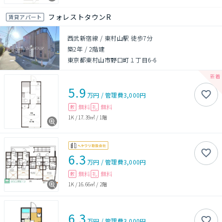
フォレストタウンR
賃貸アパート
西武新宿線 / 東村山駅 徒歩7分
築2年
/
2階建
東京都東村山市野口町１丁目6-6
5.9
万円
/
管理費
3,000円
無料
無料
敷
礼
1K
/
17.39㎡
/
1階
6.3
万円
/
管理費
3,000円
無料
無料
敷
礼
1K
/
16.66㎡
/
2階
6.3
万円
/
管理費
3,000円