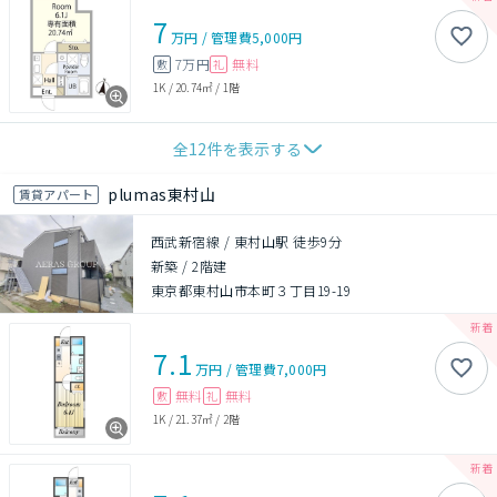
7
万円
/
管理費
5,000円
7万円
無料
敷
礼
1K
/
20.74㎡
/
1階
全
12
件を表示する
plumas東村山
賃貸アパート
西武新宿線 / 東村山駅 徒歩9分
新築
/
2階建
東京都東村山市本町３丁目19-19
7.1
万円
/
管理費
7,000円
無料
無料
敷
礼
1K
/
21.37㎡
/
2階