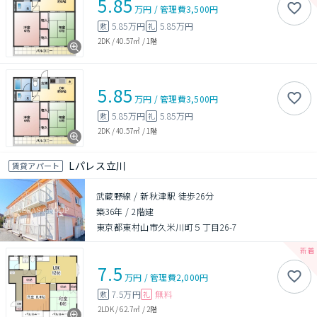
5.85
万円
/
管理費
3,500円
5.85万円
5.85万円
敷
礼
2DK
/
40.57㎡
/
1階
5.85
万円
/
管理費
3,500円
5.85万円
5.85万円
敷
礼
2DK
/
40.57㎡
/
1階
Lパレス立川
賃貸アパート
武蔵野線 / 新秋津駅 徒歩26分
築36年
/
2階建
東京都東村山市久米川町５丁目26-7
7.5
万円
/
管理費
2,000円
7.5万円
無料
敷
礼
2LDK
/
62.7㎡
/
2階