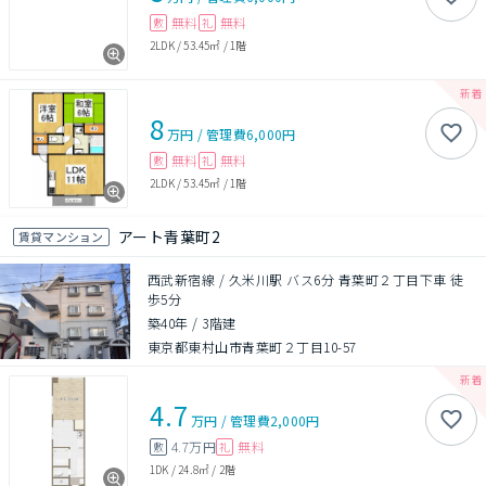
無料
無料
敷
礼
2LDK
/
53.45㎡
/
1階
8
万円
/
管理費
6,000円
無料
無料
敷
礼
2LDK
/
53.45㎡
/
1階
アート青葉町2
賃貸マンション
西武新宿線 / 久米川駅 バス6分 青葉町２丁目下車 徒
歩5分
築40年
/
3階建
東京都東村山市青葉町２丁目10-57
4.7
万円
/
管理費
2,000円
4.7万円
無料
敷
礼
1DK
/
24.8㎡
/
2階