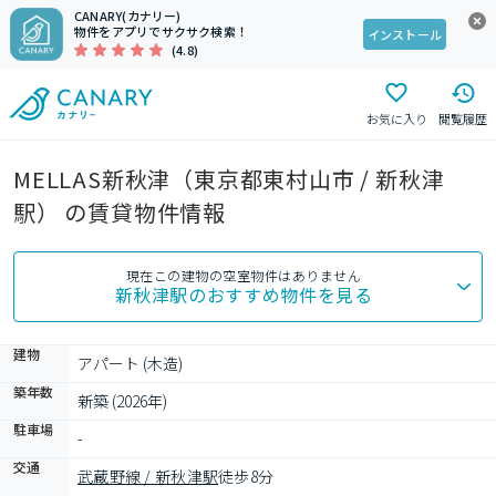
CANARY(カナリー)
物件をアプリでサクサク検索！
インストール
(4.8)
お気に入り
閲覧履歴
MELLAS新秋津（東京都東村山市 / 新秋津
駅） の賃貸物件情報
現在この建物の空室物件はありません
新秋津駅
のおすすめ物件を見る
建物
アパート (木造)
築年数
新築 (2026年)
駐車場
-
交通
武蔵野線 / 新秋津駅
徒歩8分