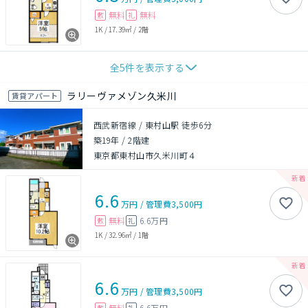
無料
無料
敷
礼
1K
/
17.39㎡
/
2階
全
5
件を表示する
ラリーヴァメゾン久米川
賃貸アパート
西武新宿線 / 東村山駅 徒歩6分
築19年
/
2階建
東京都東村山市久米川町４
6.6
万円
/
管理費
3,500円
無料
6.6万円
敷
礼
1K
/
32.96㎡
/
1階
6.6
万円
/
管理費
3,500円
無料
6.6万円
敷
礼