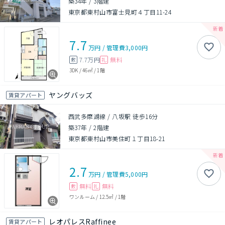
築34年
/
3階建
東京都東村山市富士見町４丁目11-24
7.7
万円
/
管理費
3,000円
7.7万円
無料
敷
礼
3DK
/
46㎡
/
1階
ヤングバッズ
賃貸アパート
西武多摩湖線 / 八坂駅 徒歩16分
築37年
/
2階建
東京都東村山市美住町１丁目18-21
2.7
万円
/
管理費
5,000円
無料
無料
敷
礼
ワンルーム
/
12.5㎡
/
1階
レオパレスRaffinee
賃貸アパート