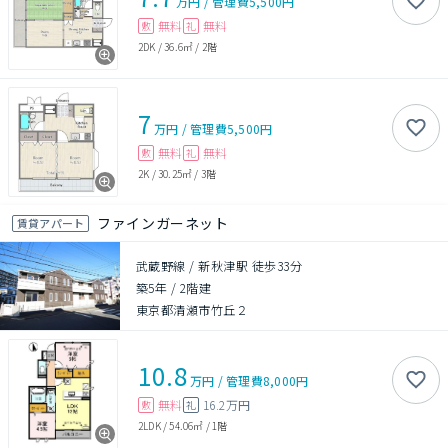
万円
/
管理費
5,500円
無料
無料
敷
礼
2DK
/
36.6㎡
/
2階
7
万円
/
管理費
5,500円
無料
無料
敷
礼
2K
/
30.25㎡
/
3階
ファインガーネット
賃貸アパート
武蔵野線 / 新秋津駅 徒歩33分
築5年
/
2階建
東京都清瀬市竹丘２
10.8
万円
/
管理費
8,000円
無料
16.2万円
敷
礼
2LDK
/
54.06㎡
/
1階