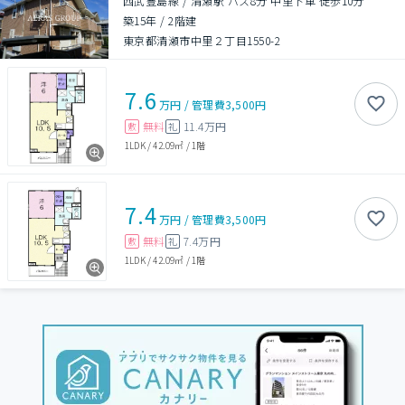
西武豊島線 / 清瀬駅 バス8分 中里下車 徒歩10分
築15年
/
2階建
東京都清瀬市中里２丁目1550-2
7.6
万円
/
管理費
3,500円
無料
11.4万円
敷
礼
1LDK
/
42.09㎡
/
1階
7.4
万円
/
管理費
3,500円
無料
7.4万円
敷
礼
1LDK
/
42.09㎡
/
1階