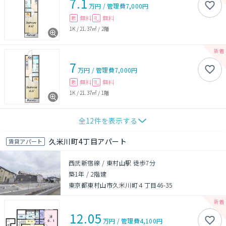
7.1
万円
/
管理費
7,000円
無料
無料
敷
礼
1K
/
21.37㎡
/
2階
7
万円
/
管理費
7,000円
無料
無料
敷
礼
1K
/
21.37㎡
/
1階
全
12
件を表示する
久米川町4丁目アパート
賃貸アパート
西武新宿線 / 東村山駅 徒歩7分
築1年
/
2階建
東京都東村山市久米川町４丁目46-35
12.05
万円
/
管理費
4,100円