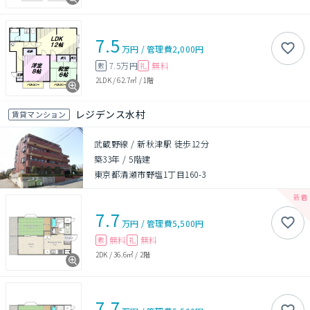
7.5
万円
/
管理費
2,000円
7.5万円
無料
敷
礼
2LDK
/
62.7㎡
/
1階
レジデンス水村
賃貸マンション
武蔵野線 / 新秋津駅 徒歩12分
築33年
/
5階建
東京都清瀬市野塩1丁目160-3
7.7
万円
/
管理費
5,500円
無料
無料
敷
礼
2DK
/
36.6㎡
/
2階
7.7