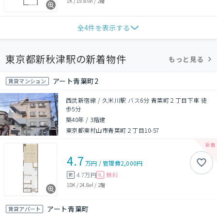
1K
/
19.87㎡
/
2階
全
4
件を表示する
東京都新秋津駅の新着物件
もっと見る
アート青葉町2
賃貸マンション
西武新宿線 / 久米川駅 バス6分 青葉町２丁目下車 徒
歩5分
築40年
/
3階建
東京都東村山市青葉町２丁目10-57
4.7
万円
/
管理費
2,000円
4.7万円
無料
敷
礼
1DK
/
24.8㎡
/
2階
アート青葉町
賃貸アパート