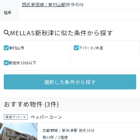
西武新宿線 / 東村山駅
徒歩45分
住所
MELLAS新秋津
に似た条件から探す
東村山市
アパート/木造
駅徒歩10分以下
選択した条件から探す
おすすめ物件 (
3
件)
ペッパーコーン
賃貸アパート
武蔵野線 / 新秋津駅 徒歩10分
築10年
/
2階建