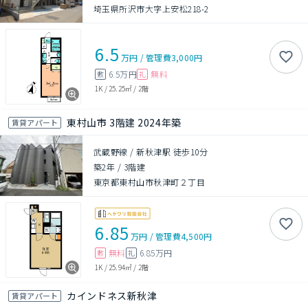
埼玉県所沢市大字上安松218-2
6.5
万円
/
管理費
3,000円
6.5万円
無料
敷
礼
1K
/
25.25㎡
/
2階
東村山市 3階建 2024年築
賃貸アパート
武蔵野線 / 新秋津駅 徒歩10分
築2年
/
3階建
東京都東村山市秋津町２丁目
6.85
万円
/
管理費
4,500円
無料
6.85万円
敷
礼
1K
/
25.94㎡
/
2階
カインドネス新秋津
賃貸アパート