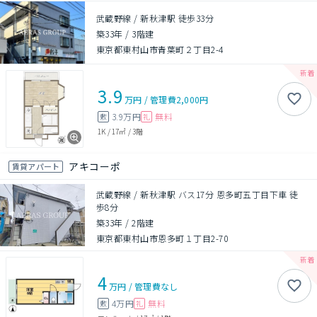
武蔵野線 / 新秋津駅 徒歩33分
築33年
/
3階建
東京都東村山市青葉町２丁目2-4
3.9
万円
/
管理費
2,000円
3.9万円
無料
敷
礼
1K
/
17㎡
/
3階
アキコーポ
賃貸アパート
武蔵野線 / 新秋津駅 バス17分 恩多町五丁目下車 徒
歩8分
築33年
/
2階建
東京都東村山市恩多町１丁目2-70
4
万円
/
管理費
なし
4万円
無料
敷
礼