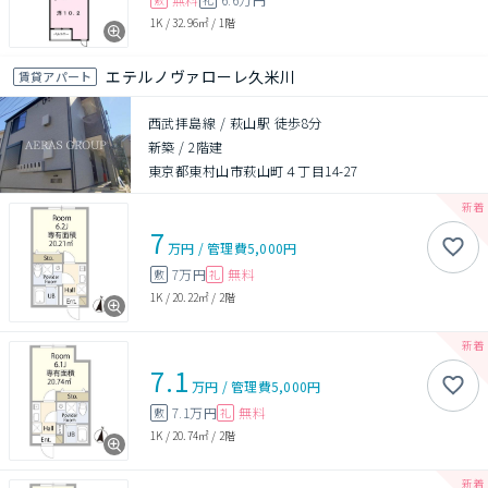
1K
/
32.96㎡
/
1階
エテルノヴァローレ久米川
賃貸アパート
西武拝島線 / 萩山駅 徒歩8分
新築
/
2階建
東京都東村山市萩山町４丁目14-27
7
万円
/
管理費
5,000円
7万円
無料
敷
礼
1K
/
20.22㎡
/
2階
7.1
万円
/
管理費
5,000円
7.1万円
無料
敷
礼
1K
/
20.74㎡
/
2階