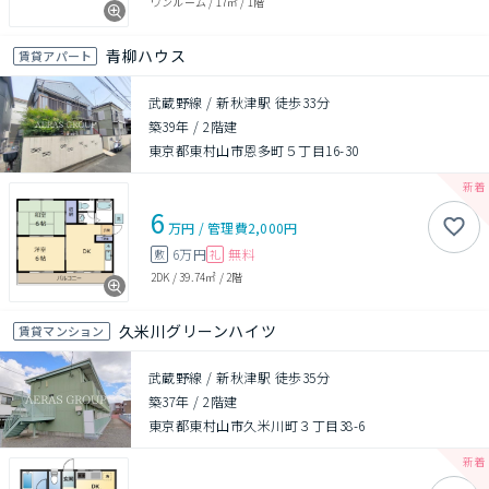
ワンルーム
/
17㎡
/
1階
青柳ハウス
賃貸アパート
武蔵野線 / 新秋津駅 徒歩33分
築39年
/
2階建
東京都東村山市恩多町５丁目16-30
6
万円
/
管理費
2,000円
6万円
無料
敷
礼
2DK
/
39.74㎡
/
2階
久米川グリーンハイツ
賃貸マンション
武蔵野線 / 新秋津駅 徒歩35分
築37年
/
2階建
東京都東村山市久米川町３丁目38-6