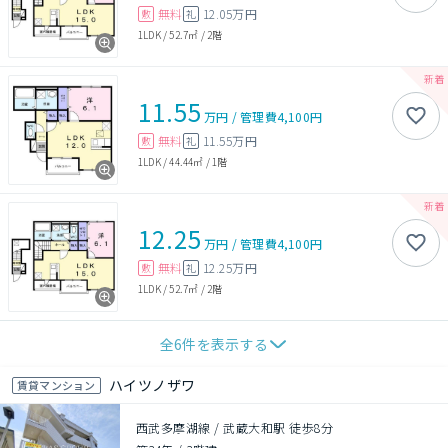
無料
12.05万円
敷
礼
1LDK
/
52.7㎡
/
2階
11.55
万円
/
管理費
4,100円
無料
11.55万円
敷
礼
1LDK
/
44.44㎡
/
1階
12.25
万円
/
管理費
4,100円
無料
12.25万円
敷
礼
1LDK
/
52.7㎡
/
2階
全
6
件を表示する
ハイツノザワ
賃貸マンション
西武多摩湖線 / 武蔵大和駅 徒歩8分