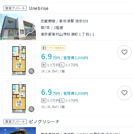
Unebrise
賃貸アパート
武蔵野線 / 新秋津駅 徒歩8分
築7年
/
2階建
東京都東村山市秋津町１丁目1-1
6.9
万円
/
管理費
3,000円
6.9万円
6.9万円
敷
礼
1K
/
24.29㎡
/
1階
6.9
万円
/
管理費
3,000円
6.9万円
6.9万円
敷
礼
1K
/
24.29㎡
/
1階
ピノグリシーナ
賃貸アパート