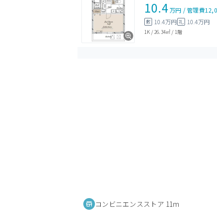
10.4
万円
/
管理費
12,
10.4万円
10.4万円
敷
礼
1K
/
26.34㎡
/
1階
コンビニエンスストア 11m