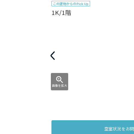
この建物からのPick Up
1K/1階
画像を拡大
空室状況をお