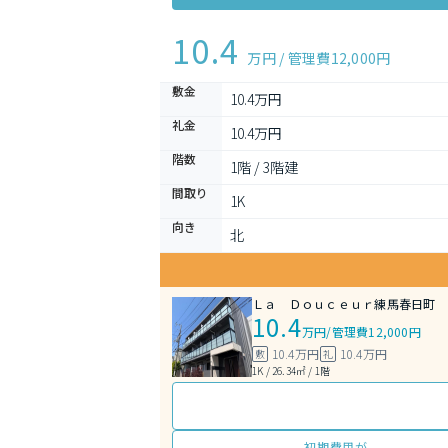
10.4
万円 / 管理費
12,000円
敷金
10.4万円
礼金
10.4万円
階数
1階 / 3階建
間取り
1K 
向き
北
Ｌａ Ｄｏｕｃｅｕｒ練馬春日町
10.4
万円
/
管理費12,000円
10.4万円
10.4万円
敷
礼
1K / 26.34㎡ / 1階
初期費用が