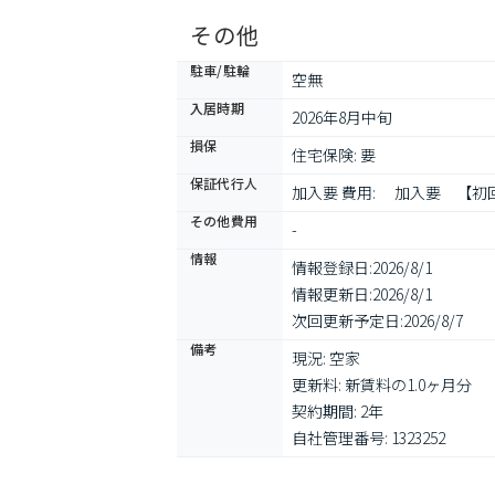
その他
駐車/駐輪
空無
入居時期
2026年8月中旬
損保
住宅保険: 要
保証代行人
加入要 費用: 　加入要　
その他費用
-
情報
情報登録日:
2026/8/1
情報更新日:
2026/8/1
次回更新予定日:
2026/8/7
備考
現況: 空家

更新料: 新賃料の1.0ヶ月分

契約期間: 2年

自社管理番号: 1323252