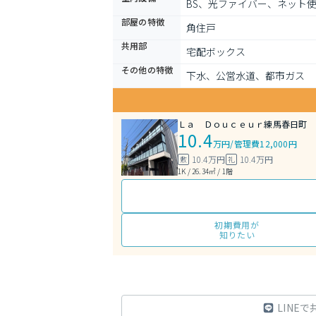
BS、光ファイバー、ネット使
部屋の特徴
角住戸
共用部
宅配ボックス
その他の特徴
下水、公営水道、都市ガス
Ｌａ Ｄｏｕｃｅｕｒ練馬春日町
10.4
万円
/
管理費12,000円
10.4万円
10.4万円
敷
礼
1K / 26.34㎡ / 1階
初期費用が
知りたい
LINEで