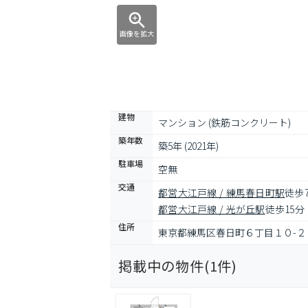
画像を拡大
建物
マンション (鉄筋コンクリート)
築年数
築5年 (2021年)
駐車場
空無
交通
都営大江戸線 / 練馬春日町駅
徒歩
都営大江戸線 / 光が丘駅
徒歩15分
住所
東京都練馬区春日町６丁目１０-２
掲載中の物件(
1
件)