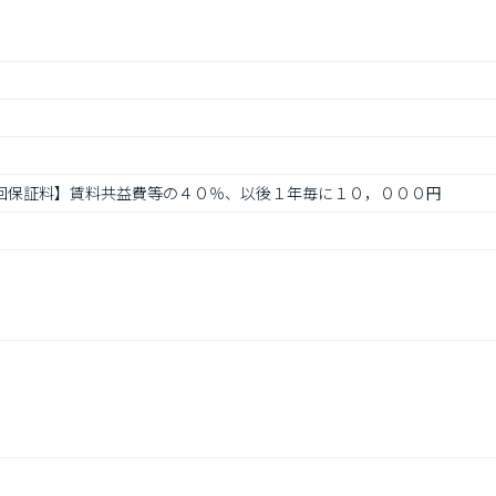
【初回保証料】賃料共益費等の４０％、以後１年毎に１０，０００円