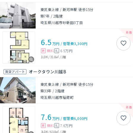
東武東上線 / 新河岸駅 徒歩15分
築7年
/
2階建
埼玉県川越市砂新田3丁目
6.5
万円
/
管理費
3,300円
無料
6.5万円
敷
礼
1LDK
/
31.8㎡
/
1階
オークタウン川越B
賃貸アパート
東武東上線 / 新河岸駅 徒歩15分
築33年
/
2階建
埼玉県川越市稲荷町
7.6
万円
/
管理費
6,000円
無料
7.6万円
敷
礼
3LDK
/
63.8㎡
/
1階