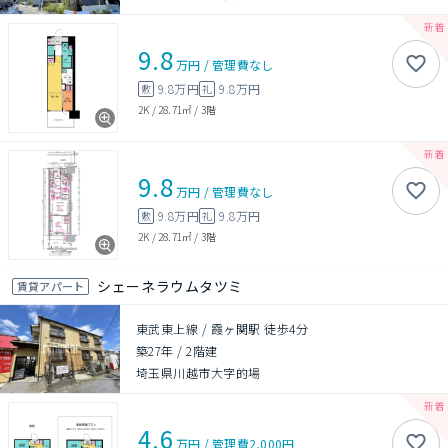
9.8
万円
/
管理費
なし
9.8万円
9.8万円
敷
礼
2K
/
28.71㎡
/
3階
9.8
万円
/
管理費
なし
9.8万円
9.8万円
敷
礼
2K
/
28.71㎡
/
3階
シェーネラウムタツミ
賃貸アパート
東武東上線 / 霞ヶ関駅 徒歩4分
築27年
/
2階建
埼玉県川越市大字的場
4.6
万円
/
管理費
2,000円