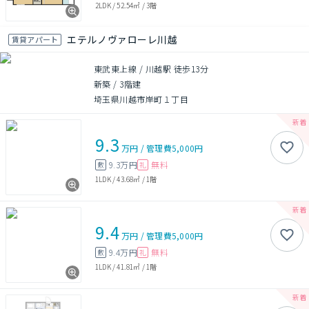
2LDK
/
52.54㎡
/
3階
エテルノヴァローレ川越
賃貸アパート
東武東上線 / 川越駅 徒歩13分
新築
/
3階建
埼玉県川越市岸町１丁目
9.3
万円
/
管理費
5,000円
9.3万円
無料
敷
礼
1LDK
/
43.68㎡
/
1階
9.4
万円
/
管理費
5,000円
9.4万円
無料
敷
礼
1LDK
/
41.81㎡
/
1階