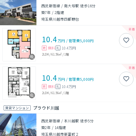
西武新宿線 / 南大塚駅 徒歩16分
築7年
/
2階建
埼玉県川越市四都野台
10.4
万円
/
管理費
5,000円
無料
10.4万円
敷
礼
2LDK
/
61.56㎡
/
1階
10.4
万円
/
管理費
5,000円
無料
10.4万円
敷
礼
2LDK
/
61.56㎡
/
1階
プラウド川越
賃貸マンション
西武新宿線 / 本川越駅 徒歩5分
築2年
/
14階建
埼玉県川越市新富町２