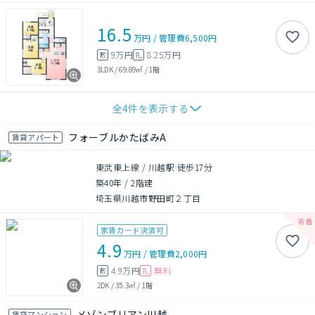
16.5
万円
/
管理費
6,500円
9万円
8.25万円
敷
礼
3LDK
/
69.89㎡
/
1階
全
4
件を表示する
フォーブルかたばみA
賃貸アパート
東武東上線 / 川越駅 徒歩17分
築40年
/
2階建
埼玉県川越市野田町２丁目
家賃カード決済可
4.9
万円
/
管理費
2,000円
4.9万円
無料
敷
礼
2DK
/
35.3㎡
/
1階
メゾンブリアン川越
賃貸マンション