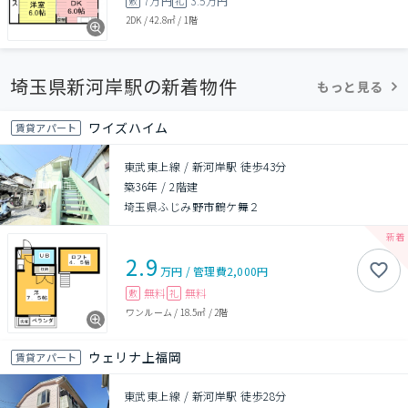
7万円
3.5万円
敷
礼
2DK
/
42.8㎡
/
1階
埼玉県新河岸駅の新着物件
もっと見る
ワイズハイム
賃貸アパート
東武東上線 / 新河岸駅 徒歩43分
築36年
/
2階建
埼玉県ふじみ野市鶴ケ舞２
2.9
万円
/
管理費
2,000円
無料
無料
敷
礼
ワンルーム
/
18.5㎡
/
2階
ウェリナ上福岡
賃貸アパート
東武東上線 / 新河岸駅 徒歩28分