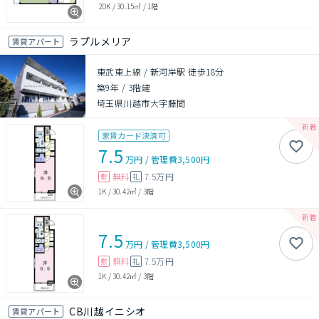
2DK
/
30.15㎡
/
1階
ラプルメリア
賃貸アパート
東武東上線 / 新河岸駅 徒歩18分
築9年
/
3階建
埼玉県川越市大字藤間
家賃カード決済可
7.5
万円
/
管理費
3,500円
無料
7.5万円
敷
礼
1K
/
30.42㎡
/
3階
7.5
万円
/
管理費
3,500円
無料
7.5万円
敷
礼
1K
/
30.42㎡
/
3階
CB川越イニシオ
賃貸アパート