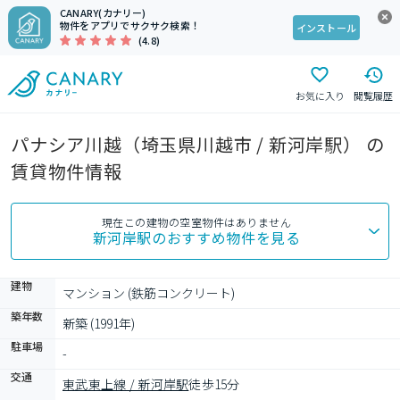
CANARY(カナリー)
物件をアプリでサクサク検索！
インストール
(4.8)
お気に入り
閲覧履歴
パナシア川越（埼玉県川越市 / 新河岸駅） の
賃貸物件情報
現在この建物の空室物件はありません
新河岸駅
のおすすめ物件を見る
建物
マンション (鉄筋コンクリート)
築年数
新築 (1991年)
駐車場
-
交通
東武東上線 / 新河岸駅
徒歩15分