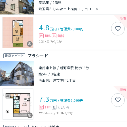
築38年
/
2階建
埼玉県ふじみ野市上福岡１丁目９－６
4.8
万円
/
管理費
2,000円
無料
無料
敷
礼
1DK
/
29.7㎡
/
1階
プラシード
賃貸アパート
東武東上線 / 新河岸駅 徒歩19分
築5年
/
3階建
埼玉県川越市岸町2丁目
7.3
万円
/
管理費
6,000円
無料
7.3万円
敷
礼
ワンルーム
/
33.08㎡
/
2階
賃貸マンション