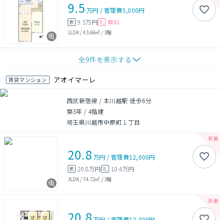
9.5
万円
/
管理費
5,000円
9.5万円
無料
敷
礼
1LDK
/
43.68㎡
/
3階
全
9
件を表示する
アオイマーレ
賃貸マンション
西武新宿線 / 本川越駅 徒歩6分
築3年
/
4階建
埼玉県川越市中原町１丁目
20.8
万円
/
管理費
12,000円
20.8万円
10.4万円
敷
礼
3LDK
/
74.72㎡
/
3階
20.8
万円
/
管理費
12,000円