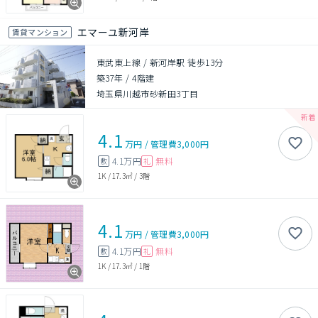
エマーユ新河岸
賃貸マンション
東武東上線 / 新河岸駅 徒歩13分
築37年
/
4階建
埼玉県川越市砂新田3丁目
4.1
万円
/
管理費
3,000円
4.1万円
無料
敷
礼
1K
/
17.3㎡
/
3階
4.1
万円
/
管理費
3,000円
4.1万円
無料
敷
礼
1K
/
17.3㎡
/
1階