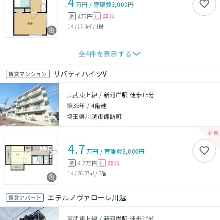
4
万円
/
管理費
3,000円
4万円
無料
敷
礼
1K
/
17.3㎡
/
1階
全
4
件を表示する
リバティハイツV
賃貸マンション
東武東上線 / 新河岸駅 徒歩15分
築35年
/
4階建
埼玉県川越市諏訪町
4.7
万円
/
管理費
3,000円
4.7万円
無料
敷
礼
1K
/
26.27㎡
/
3階
エテルノヴァローレ川越
賃貸アパート
東武東上線 / 新河岸駅 徒歩20分