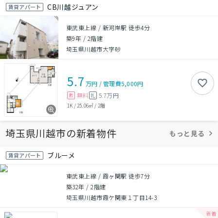
CB川越ジュアン
賃貸アパート
東武東上線 / 新河岸駅 徒歩4分
築9年
/
2階建
埼玉県川越市大字砂
5.7
万円
/
管理費
5,000円
無料
5.7万円
敷
礼
1K
/
25.06㎡
/
2階
埼玉県川越市の新着物件
もっと見る
ブルーメ
賃貸アパート
東武東上線 / 霞ヶ関駅 徒歩7分
築32年
/
2階建
埼玉県川越市霞ケ関東１丁目14-3