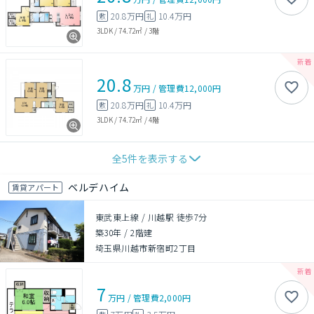
20.8万円
10.4万円
敷
礼
3LDK
/
74.72㎡
/
3階
20.8
万円
/
管理費
12,000円
20.8万円
10.4万円
敷
礼
3LDK
/
74.72㎡
/
4階
全
5
件を表示する
ベルデハイム
賃貸アパート
東武東上線 / 川越駅 徒歩7分
築30年
/
2階建
埼玉県川越市新宿町2丁目
7
万円
/
管理費
2,000円