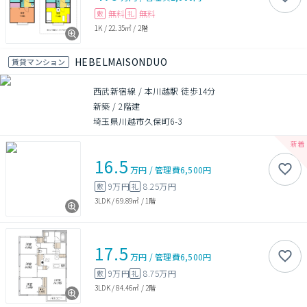
無料
無料
敷
礼
1K
/
22.35㎡
/
2階
HEBELMAISONDUO
賃貸マンション
西武新宿線 / 本川越駅 徒歩14分
新築
/
2階建
埼玉県川越市久保町6-3
16.5
万円
/
管理費
6,500円
9万円
8.25万円
敷
礼
3LDK
/
69.89㎡
/
1階
17.5
万円
/
管理費
6,500円
9万円
8.75万円
敷
礼
3LDK
/
84.46㎡
/
2階