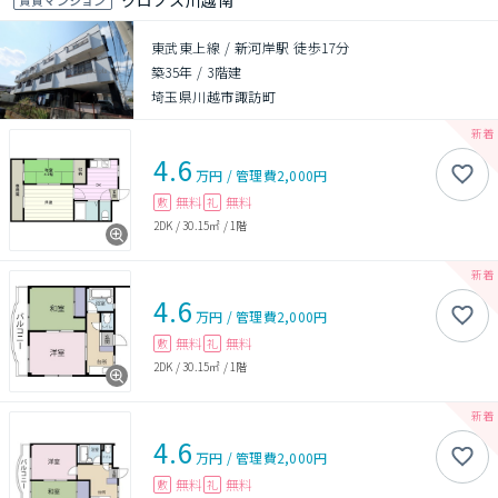
クロノス川越南
東武東上線 / 新河岸駅 徒歩17分
築35年
/
3階建
埼玉県川越市諏訪町
4.6
万円
/
管理費
2,000円
無料
無料
敷
礼
2DK
/
30.15㎡
/
1階
4.6
万円
/
管理費
2,000円
無料
無料
敷
礼
2DK
/
30.15㎡
/
1階
4.6
万円
/
管理費
2,000円
無料
無料
敷
礼