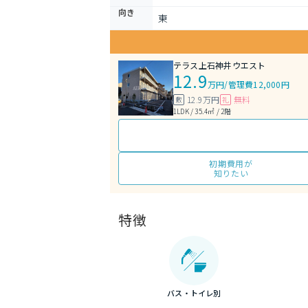
向き
東
テラス上石神井ウエスト
12.9
万円
/
管理費12,000円
12.9万円
無料
敷
礼
1LDK / 35.4㎡ / 2階
初期費用が
知りたい
特徴
バス・トイレ別