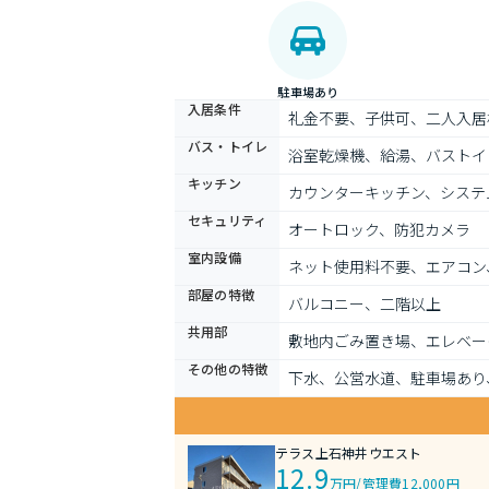
駐車場あり
入居条件
礼金不要、子供可、二人入居
バス・トイレ
浴室乾燥機、給湯、バストイ
キッチン
カウンターキッチン、システ
セキュリティ
オートロック、防犯カメラ
室内設備
ネット使用料不要、エアコン
部屋の特徴
バルコニー、二階以上
共用部
敷地内ごみ置き場、エレベー
その他の特徴
下水、公営水道、駐車場あり
テラス上石神井ウエスト
12.9
万円
/
管理費12,000円