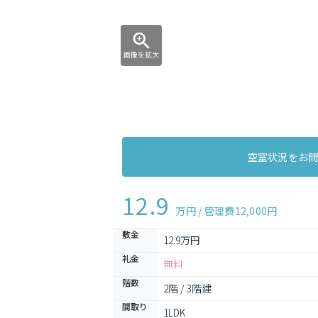
画像を拡大
空室状況をお
12.9
万円 / 管理費
12,000円
敷金
12.9万円
礼金
無料
階数
2階 / 3階建
間取り
1LDK 