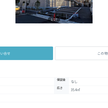
1/27
問い合せ
この物
保証金
なし
広さ
35.4㎡