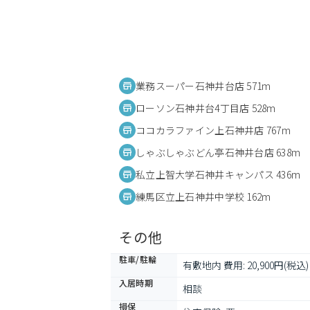
業務スーパー石神井台店 571m
ローソン石神井台4丁目店 528m
ココカラファイン上石神井店 767m
しゃぶしゃぶどん亭石神井台店 638m
私立上智大学石神井キャンパス 436m
練馬区立上石神井中学校 162m
その他
駐車/駐輪
有敷地内 費用: 20,900円(税込)
入居時期
相談
損保