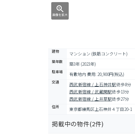
画像を拡大
建物
マンション (鉄筋コンクリート)
築年数
築3年 (2023年)
駐車場
有敷地内 費用: 20,900円(税込)
交通
西武新宿線 / 上石神井駅
徒歩8分
西武新宿線 / 武蔵関駅
徒歩13分
西武新宿線 / 上井草駅
徒歩27分
住所
東京都練馬区上石神井４丁目20-1
掲載中の物件(
2
件)