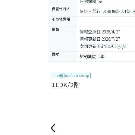
住宅保険: 要
保証代行人
保証人代行: 必須 保証人代行会
その他費用
-
情報
情報登録日:
2026/4/27
情報更新日:
2026/7/27
次回更新予定日:
2026/8/8
備考
契約期間: 2年
この建物からのPick Up
1LDK/2階