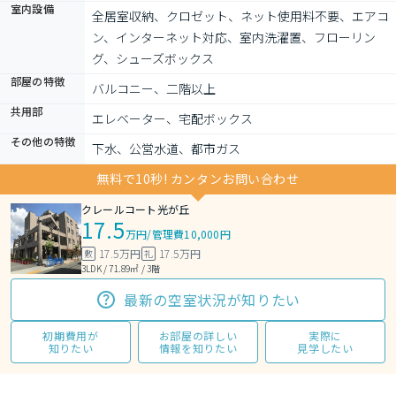
室内設備
全居室収納、クロゼット、ネット使用料不要、エアコ
ン、インターネット対応、室内洗濯置、フローリン
グ、シューズボックス
部屋の特徴
バルコニー、二階以上
共用部
エレベーター、宅配ボックス
その他の特徴
下水、公営水道、都市ガス
無料で10秒! カンタンお問い合わせ
クレールコート光が丘
17.5
万円
/
管理費10,000円
17.5万円
17.5万円
敷
礼
3LDK / 71.89㎡ / 3階
最新の空室状況が知りたい
初期費用が
お部屋の詳しい
実際に
知りたい
情報を知りたい
見学したい