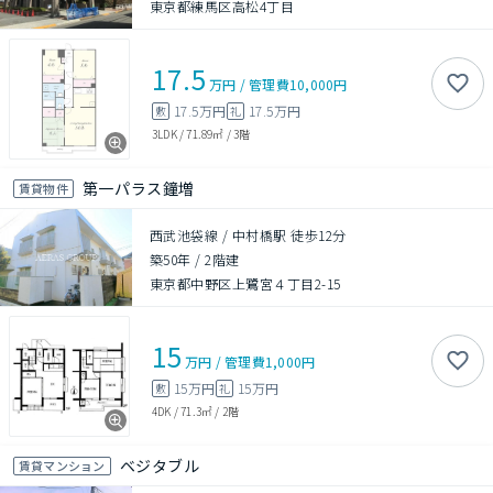
東京都練馬区高松4丁目
17.5
万円
/
管理費
10,000円
17.5万円
17.5万円
敷
礼
3LDK
/
71.89㎡
/
3階
第一パラス鐘増
賃貸物件
西武池袋線 / 中村橋駅 徒歩12分
築50年
/
2階建
東京都中野区上鷺宮４丁目2-15
15
万円
/
管理費
1,000円
15万円
15万円
敷
礼
4DK
/
71.3㎡
/
2階
ベジタブル
賃貸マンション