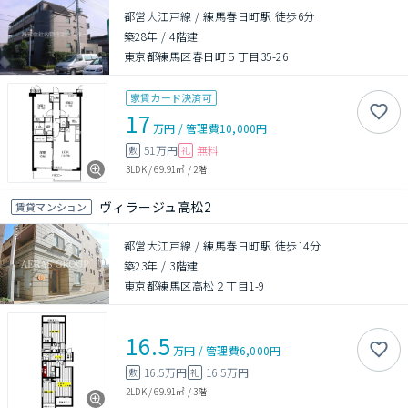
都営大江戸線 / 練馬春日町駅 徒歩6分
築28年
/
4階建
東京都練馬区春日町５丁目35-26
家賃カード決済可
17
万円
/
管理費
10,000円
51万円
無料
敷
礼
3LDK
/
69.91㎡
/
2階
ヴィラージュ高松2
賃貸マンション
都営大江戸線 / 練馬春日町駅 徒歩14分
築23年
/
3階建
東京都練馬区高松２丁目1-9
16.5
万円
/
管理費
6,000円
16.5万円
16.5万円
敷
礼
2LDK
/
69.91㎡
/
3階