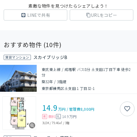
素敵な物件を見つけたらシェアしよう！
LINEで共有
URLをコピー
おすすめ物件 (
10
件)
スカイブリッジB
賃貸マンション
東武東上線 / 成増駅 バス8分 土支田1丁目下車 徒歩2
分
築32年
/
3階建
東京都練馬区土支田１丁目32-1
14.9
万円
/
管理費
8,000円
無料
14.9万円
敷
礼
3LDK
/
79.46㎡
/
3階