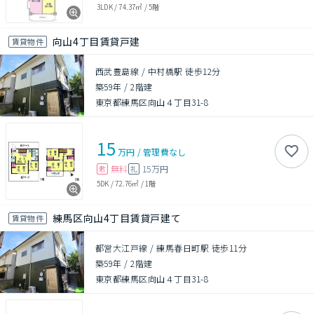
3LDK
/
74.37㎡
/
5階
向山4丁目賃貸戸建
賃貸物件
西武豊島線 / 中村橋駅 徒歩12分
築59年
/
2階建
東京都練馬区向山４丁目31-8
15
万円
/
管理費
なし
無料
15万円
敷
礼
5DK
/
72.76㎡
/
1階
練馬区向山4丁目賃貸戸建て
賃貸物件
都営大江戸線 / 練馬春日町駅 徒歩11分
築59年
/
2階建
東京都練馬区向山４丁目31-8