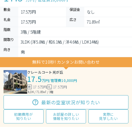
敷金
保証金
17.5万円
なし
礼金
広さ
17.5万円
71.89㎡
階数
3階 / 5階建
間取り
3LDK (洋5.8帖 / 和6.1帖 / 洋4.6帖 / LDK14帖)
向き
南
無料で10秒! カンタンお問い合わせ
クレールコート光が丘
17.5
万円
/
管理費10,000円
17.5万円
17.5万円
敷
礼
3LDK / 71.89㎡ / 3階
最新の空室状況が知りたい
初期費用が
お部屋の詳しい
実際に
知りたい
情報を知りたい
見学したい