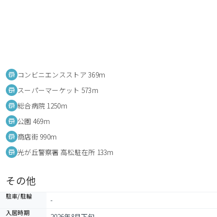
コンビニエンスストア 369m
スーパーマーケット 573m
総合病院 1250m
公園 469m
商店街 990m
光が丘警察署 高松駐在所 133m
その他
駐車/駐輪
-
入居時期
2026年8月下旬