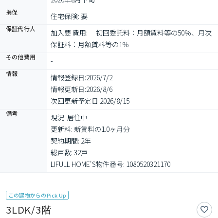
損保
住宅保険: 要
保証代行人
加入要 費用: 　初回委託料：月額賃料等の50％、月次
保証料：月額賃料等の1％
その他費用
-
情報
情報登録日:
2026/7/2
情報更新日:
2026/8/6
次回更新予定日:
2026/8/15
備考
現況: 居住中

更新料: 新賃料の1.0ヶ月分

契約期間: 2年

総戸数: 32戸

LIFULL HOME'S物件番号: 1080520321170
この建物からのPick Up
3LDK/3階