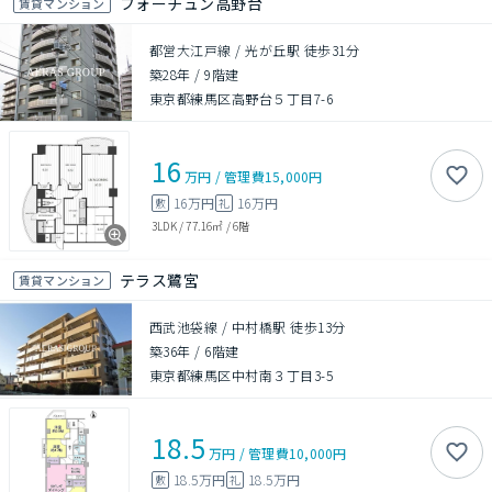
フォーチュン高野台
賃貸マンション
都営大江戸線 / 光が丘駅 徒歩31分
築28年
/
9階建
東京都練馬区高野台５丁目7-6
16
万円
/
管理費
15,000円
16万円
16万円
敷
礼
3LDK
/
77.16㎡
/
6階
テラス鷺宮
賃貸マンション
西武池袋線 / 中村橋駅 徒歩13分
築36年
/
6階建
東京都練馬区中村南３丁目3-5
18.5
万円
/
管理費
10,000円
18.5万円
18.5万円
敷
礼