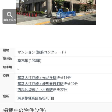
画像を拡大
1/13
建物
マンション (鉄筋コンクリート)
築年数
築28年 (1998年)
駐車場
-
交通
都営大江戸線 / 光が丘駅
徒歩11分
都営大江戸線 / 練馬春日町駅
徒歩12分
西武池袋線 / 中村橋駅
徒歩27分
住所
東京都練馬区高松4丁目
掲載中の物件(
2
件)