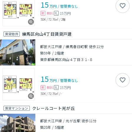
15
万円
/
管理費
なし
無料
15万円
敷
礼
5DK
/
72.76㎡
/
2階
練馬区向山4丁目賃貸戸建
賃貸物件
都営大江戸線 / 練馬春日町駅 徒歩11分
築59年
/
2階建
東京都練馬区向山４丁目３１-８
15
万円
/
管理費
なし
無料
15万円
敷
礼
5DK
/
72.76㎡
/
-
クレールコート光が丘
賃貸マンション
都営大江戸線 / 光が丘駅 徒歩11分
築28年
/
5階建