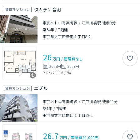
タカデン音羽
賃貸マンション
東京メトロ有楽町線 / 江戸川橋駅 徒歩8分
築34年
/
7階建
東京都文京区音羽１丁目8-2
26
万円
/
管理費
なし
26万円
26万円
敷
礼
2LDK
/
70.19㎡
/
7階
エプル
賃貸マンション
東京メトロ有楽町線 / 江戸川橋駅 徒歩11分
築4年
/
7階建
東京都文京区関口１丁目38-1
26.7
万円
/
管理費
20,000円