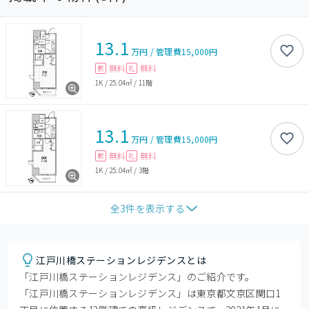
13.1
万円
/
管理費
15,000円
無料
無料
敷
礼
1K
/
25.04㎡
/
11階
13.1
万円
/
管理費
15,000円
無料
無料
敷
礼
1K
/
25.04㎡
/
3階
全
3
件を表示する
江戸川橋ステーションレジデンスとは
「江戸川橋ステーションレジデンス」のご紹介です。

「江戸川橋ステーションレジデンス」は東京都文京区関口1