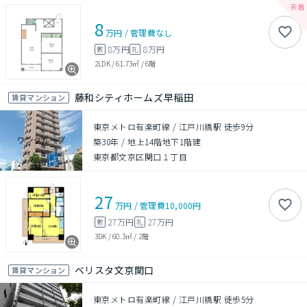
8
万円
/
管理費
なし
8万円
8万円
敷
礼
2LDK
/
61.73㎡
/
6階
藤和シティホームズ早稲田
賃貸マンション
東京メトロ有楽町線 / 江戸川橋駅 徒歩9分
築30年
/
地上14階地下1階建
東京都文京区関口１丁目
27
万円
/
管理費
10,000円
27万円
27万円
敷
礼
3DK
/
60.3㎡
/
2階
ベリスタ文京関口
賃貸マンション
東京メトロ有楽町線 / 江戸川橋駅 徒歩5分