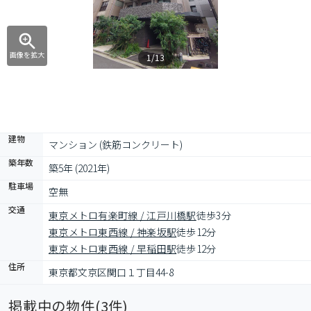
画像を拡大
1/13
建物
マンション (鉄筋コンクリート)
築年数
築5年 (2021年)
駐車場
空無
交通
東京メトロ有楽町線 / 江戸川橋駅
徒歩3分
東京メトロ東西線 / 神楽坂駅
徒歩12分
東京メトロ東西線 / 早稲田駅
徒歩12分
住所
東京都文京区関口１丁目44-8
掲載中の物件(
3
件)