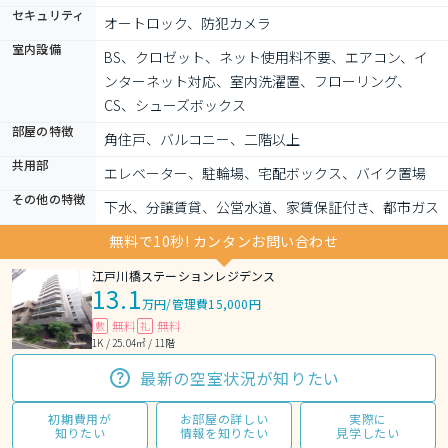
セキュリティ
オートロック、防犯カメラ
室内設備
BS、クロゼット、ネット使用料不要、エアコン、イ
ンターネット対応、室内洗濯置、フローリング、
CS、シューズボックス
部屋の特徴
角住戸、バルコニー、二階以上
共用部
エレベーター、駐輪場、宅配ボックス、バイク置場
その他の特徴
下水、分譲賃貸、公営水道、家賃保証付き、都市ガス
無料で10秒! カンタンお問い合わせ
江戸川橋ステーションレジデンス
13.1
万円
/
管理費15,000円
無料
無料
敷
礼
1K / 25.04㎡ / 11階
最新の空室状況が知りたい
初期費用が
お部屋の詳しい
実際に
知りたい
情報を知りたい
見学したい