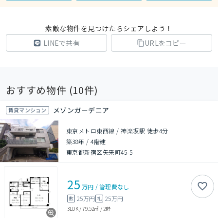
素敵な物件を見つけたらシェアしよう！
LINEで共有
URLをコピー
おすすめ物件 (
10
件)
メゾンガーデニア
賃貸マンション
東京メトロ東西線 / 神楽坂駅 徒歩4分
築38年
/
4階建
東京都新宿区矢来町45-5
25
万円
/
管理費
なし
25万円
25万円
敷
礼
3LDK
/
79.52㎡
/
2階