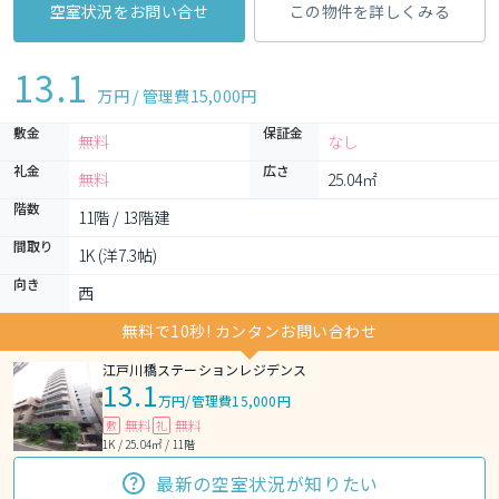
空室状況をお問い合せ
この物件を詳しくみる
13.1
万円 / 管理費
15,000円
敷金
保証金
無料
なし
礼金
広さ
無料
25.04㎡
階数
11階 / 13階建
間取り
1K (洋7.3帖)
向き
西
無料で10秒! カンタンお問い合わせ
江戸川橋ステーションレジデンス
13.1
万円
/
管理費15,000円
無料
無料
敷
礼
1K / 25.04㎡ / 11階
最新の空室状況が知りたい