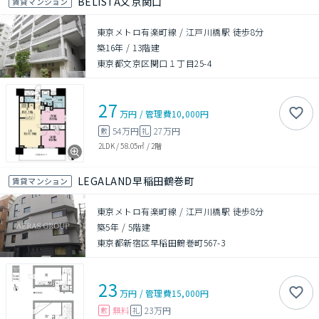
BELISTA文京関口
賃貸マンション
東京メトロ有楽町線 / 江戸川橋駅 徒歩8分
築16年
/
13階建
東京都文京区関口１丁目25-4
27
万円
/
管理費
10,000円
54万円
27万円
敷
礼
2LDK
/
58.05㎡
/
2階
LEGALAND早稲田鶴巻町
賃貸マンション
東京メトロ有楽町線 / 江戸川橋駅 徒歩8分
築5年
/
5階建
東京都新宿区早稲田鶴巻町567-3
23
万円
/
管理費
15,000円
無料
23万円
敷
礼