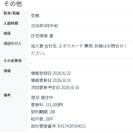
その他
駐車/駐輪
空無
入居時期
2026年9月中旬
損保
住宅保険: 要
保証代行人
加入要 会社名: エポスカード 費用: 詳細はお問合せく
ださい。
その他費用
-
情報
情報登録日:
2026/6/23
情報更新日:
2026/8/10
次回更新予定日:
2026/8/16
備考
現況: 居住中

更新料: 131,000円

契約期間: 2年

総戸数: 28戸

自社管理番号: B41741R504011