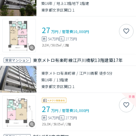
築16年
/
地上13階地下1階建
東京都文京区関口１
27
万円
/
管理費
10,000円
54万円
27万円
敷
礼
2LDK
/
58.05㎡
/
2階
東京メトロ有楽町線江戸川橋駅13階建築17年
賃貸マンション
東京メトロ有楽町線 / 江戸川橋駅 徒歩5分
築16年
/
13階建
東京都文京区関口１
27
万円
/
管理費
10,000円
54万円
27万円
敷
礼
2SLDK
/
58.05㎡
/
2階