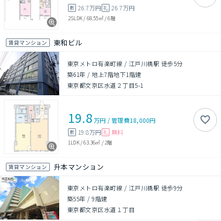
26.7万円
26.7万円
敷
礼
2SLDK
/
68.55㎡
/
6階
東和ビル
賃貸マンション
東京メトロ有楽町線 / 江戸川橋駅 徒歩5分
築61年
/
地上7階地下1階建
東京都文京区水道２丁目5-1
19.8
万円
/
管理費
18,000円
19.8万円
無料
敷
礼
1LDK
/
63.36㎡
/
2階
升本マンション
賃貸マンション
東京メトロ有楽町線 / 江戸川橋駅 徒歩9分
築55年
/
9階建
東京都文京区水道１丁目