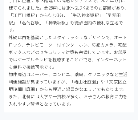
丁目に位置する13階建ての高級レジデンスで、2021年1月に
建てられました。全28戸には1K～2LDKまでのお部屋があり、
「江戸川橋駅」から徒歩3分、「牛込神楽坂駅」「早稲田
駅」「茗荷谷駅」「神楽坂駅」も徒歩圏内の便利な立地で
す。

外観は白を基調としたスタイリッシュなデザインで、オート
ロック、テレビモニター付インターホン、防犯カメラ、宅配
ボックスなどのセキュリティ対策も完備しています。お部屋
ではケーブルテレビを視聴することができ、インターネット
も無料で接続可能です。

物件周辺はスーパー、コンビニ、薬局、クリニックなど生活
利便施設が集まっていますが、「椿山壮庭園」や「文京区立
肥後細川庭園」からも程近い緑豊かなエリアでもあります。
また、北側には大学や一貫校が多く、お子さんの教育に力を
入れやすい環境となっています。