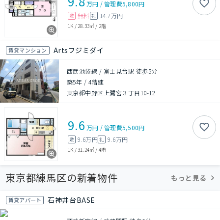
9.8
万円
/
管理費
5,800円
無料
14.7万円
敷
礼
1K
/
28.33㎡
/
2階
Artsフジミダイ
賃貸マンション
西武池袋線 / 富士見台駅 徒歩5分
築5年
/
4階建
東京都中野区上鷺宮３丁目10-12
9.6
万円
/
管理費
5,500円
9.6万円
9.6万円
敷
礼
1K
/
31.24㎡
/
4階
東京都練馬区の新着物件
もっと見る
石神井台BASE
賃貸アパート