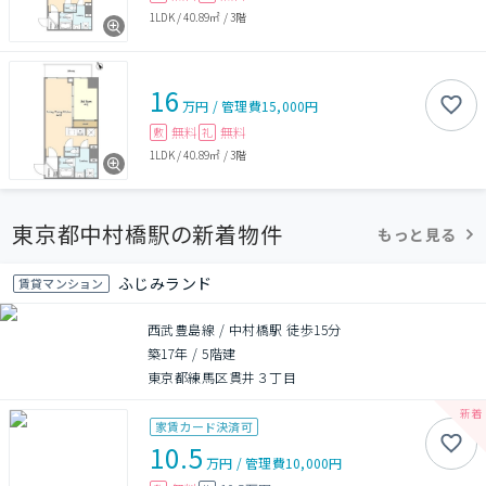
1LDK
/
40.89㎡
/
3階
16
万円
/
管理費
15,000円
無料
無料
敷
礼
1LDK
/
40.89㎡
/
3階
東京都中村橋駅の新着物件
もっと見る
ふじみランド
賃貸マンション
西武豊島線 / 中村橋駅 徒歩15分
築17年
/
5階建
東京都練馬区貫井３丁目
家賃カード決済可
10.5
万円
/
管理費
10,000円