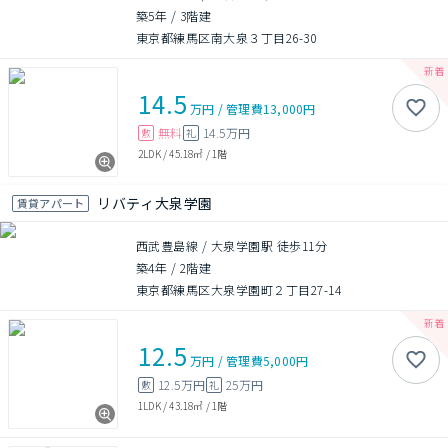
築5年
/
3階建
東京都練馬区南大泉３丁目26-30
14.5
万円
/
管理費
13,000円
無料
14.5万円
敷
礼
2LDK
/
45.18㎡
/
1階
リバティ大泉学園
賃貸アパート
西武豊島線 / 大泉学園駅 徒歩11分
築4年
/
2階建
東京都練馬区大泉学園町２丁目27-14
12.5
万円
/
管理費
5,000円
12.5万円
25万円
敷
礼
1LDK
/
43.18㎡
/
1階