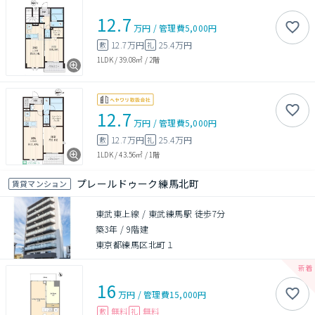
12.7
万円
/
管理費
5,000円
12.7万円
25.4万円
敷
礼
1LDK
/
39.08㎡
/
2階
12.7
万円
/
管理費
5,000円
12.7万円
25.4万円
敷
礼
1LDK
/
43.56㎡
/
1階
プレールドゥーク練馬北町
賃貸マンション
東武東上線 / 東武練馬駅 徒歩7分
築3年
/
9階建
東京都練馬区北町１
16
万円
/
管理費
15,000円
無料
無料
敷
礼