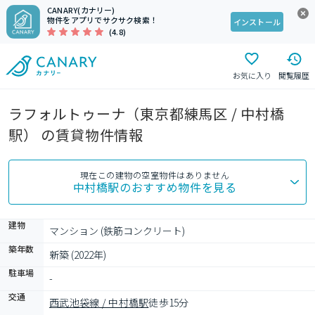
CANARY(カナリー)
物件をアプリでサクサク検索！
インストール
(4.8)
お気に入り
閲覧履歴
ラフォルトゥーナ（東京都練馬区 / 中村橋
駅） の賃貸物件情報
現在この建物の空室物件はありません
中村橋駅
のおすすめ物件を見る
建物
マンション (鉄筋コンクリート)
築年数
新築 (2022年)
駐車場
-
交通
西武池袋線 / 中村橋駅
徒歩15分