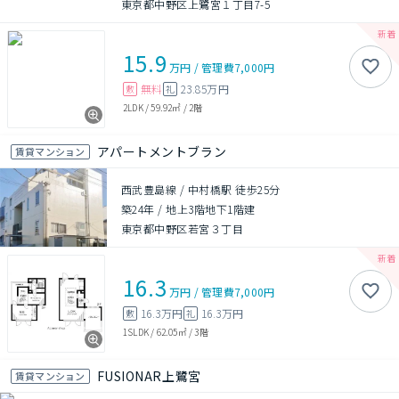
東京都中野区上鷺宮１丁目7-5
15.9
万円
/
管理費
7,000円
無料
23.85万円
敷
礼
2LDK
/
59.92㎡
/
2階
アパートメントブラン
賃貸マンション
西武豊島線 / 中村橋駅 徒歩25分
築24年
/
地上3階地下1階建
東京都中野区若宮３丁目
16.3
万円
/
管理費
7,000円
16.3万円
16.3万円
敷
礼
1SLDK
/
62.05㎡
/
3階
FUSIONAR上鷺宮
賃貸マンション