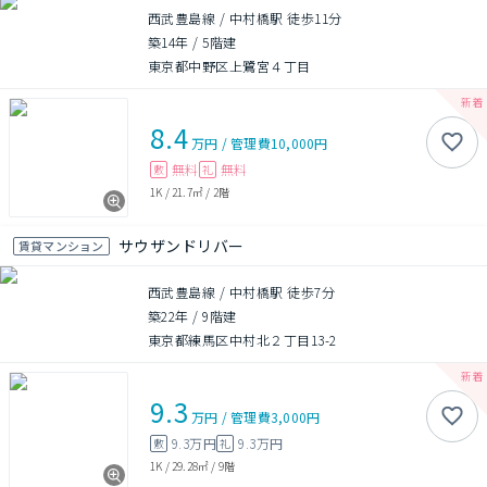
西武豊島線 / 中村橋駅 徒歩11分
築14年
/
5階建
東京都中野区上鷺宮４丁目
8.4
万円
/
管理費
10,000円
無料
無料
敷
礼
1K
/
21.7㎡
/
2階
サウザンドリバー
賃貸マンション
西武豊島線 / 中村橋駅 徒歩7分
築22年
/
9階建
東京都練馬区中村北２丁目13-2
9.3
万円
/
管理費
3,000円
9.3万円
9.3万円
敷
礼
1K
/
29.28㎡
/
9階