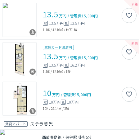
13.5
万円
/
管理費
15,000円
13.5万円
13.5万円
敷
礼
1LDK
/
42.16㎡
/
地下1階
家賃カード決済可
13.5
万円
/
管理費
15,000円
13.5万円
16.2万円
敷
礼
1LDK
/
42.16㎡
/
1階
10
万円
/
管理費
15,000円
10万円
10万円
敷
礼
1DK
/
25.14㎡
/
3階
ステラ美光
賃貸アパート
西武豊島線 / 保谷駅 徒歩5分