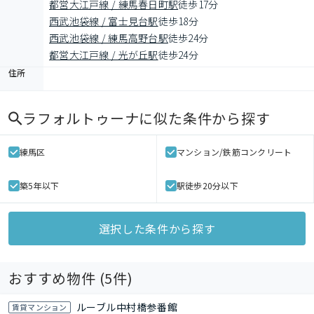
都営大江戸線 / 練馬春日町駅
徒歩17分
西武池袋線 / 富士見台駅
徒歩18分
西武池袋線 / 練馬高野台駅
徒歩24分
都営大江戸線 / 光が丘駅
徒歩24分
住所
ラフォルトゥーナ
に似た条件から探す
練馬区
マンション/鉄筋コンクリート
築5年以下
駅徒歩20分以下
選択した条件から探す
おすすめ物件 (
5
件)
ルーブル中村橋参番館
賃貸マンション