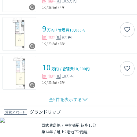
無料
10.5万円
敷
礼
1K
/
29.8㎡
/
4階
9
万円
/
管理費
10,000円
無料
9万円
敷
礼
1K
/
29.8㎡
/
3階
10
万円
/
管理費
10,000円
無料
10万円
敷
礼
1K
/
29.8㎡
/
3階
全
5
件を表示する
グランドリップ
賃貸アパート
西武豊島線 / 中村橋駅 徒歩15分
築14年
/
地上2階地下2階建