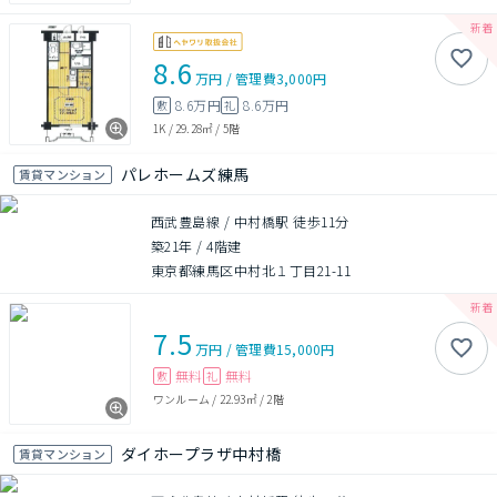
8.6
万円
/
管理費
3,000円
8.6万円
8.6万円
敷
礼
1K
/
29.28㎡
/
5階
パレホームズ練馬
賃貸マンション
西武豊島線 / 中村橋駅 徒歩11分
築21年
/
4階建
東京都練馬区中村北１丁目21-11
7.5
万円
/
管理費
15,000円
無料
無料
敷
礼
ワンルーム
/
22.93㎡
/
2階
ダイホープラザ中村橋
賃貸マンション