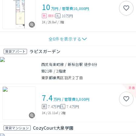
10
万円
/
管理費
10,000円
無料
10万円
敷
礼
1K
/
29.8㎡
/
3階
全
6
件を表示する
ラピスガーデン
賃貸アパート
西武有楽町線 / 新桜台駅 徒歩6分
築21年
/
2階建
東京都練馬区羽沢２丁目
7.4
万円
/
管理費
3,000円
7.4万円
7.4万円
敷
礼
1K
/
21.11㎡
/
2階
CozyCourt大泉学園
賃貸マンション