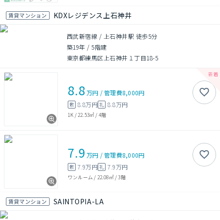
KDXレジデンス上石神井
賃貸マンション
西武新宿線 / 上石神井駅 徒歩5分
築19年
/
5階建
東京都練馬区上石神井１丁目18-5
8.8
万円
/
管理費
8,000円
8.8万円
8.8万円
敷
礼
1K
/
22.53㎡
/
4階
7.9
万円
/
管理費
8,000円
7.9万円
7.9万円
敷
礼
ワンルーム
/
22.08㎡
/
3階
SAINTOPIA-LA
賃貸マンション