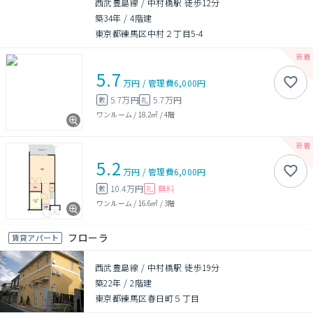
西武豊島線 / 中村橋駅 徒歩12分
築34年
/
4階建
東京都練馬区中村２丁目5-4
5.7
万円
/
管理費
6,000円
5.7万円
5.7万円
敷
礼
ワンルーム
/
18.2㎡
/
4階
5.2
万円
/
管理費
6,000円
10.4万円
無料
敷
礼
ワンルーム
/
16.6㎡
/
3階
フローラ
賃貸アパート
西武豊島線 / 中村橋駅 徒歩19分
築22年
/
2階建
東京都練馬区春日町５丁目