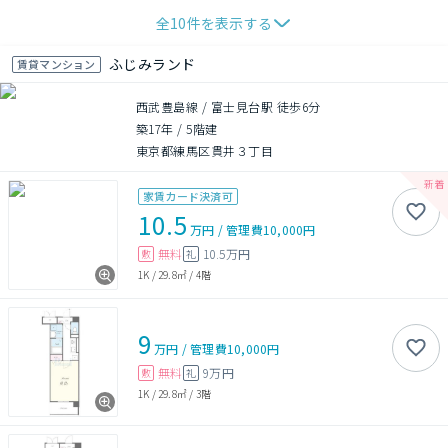
全
10
件を表示する
ふじみランド
賃貸マンション
西武豊島線 / 富士見台駅 徒歩6分
築17年
/
5階建
東京都練馬区貫井３丁目
家賃カード決済可
10.5
万円
/
管理費
10,000円
無料
10.5万円
敷
礼
1K
/
29.8㎡
/
4階
9
万円
/
管理費
10,000円
無料
9万円
敷
礼
1K
/
29.8㎡
/
3階