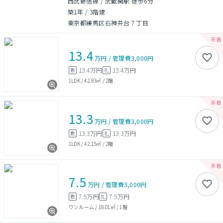
西武新宿線 / 武蔵関駅 徒歩6分
築1年
/
3階建
東京都練馬区石神井台７丁目
13.4
万円
/
管理費
3,000円
13.4万円
13.4万円
敷
礼
1LDK
/
42.83㎡
/
2階
13.3
万円
/
管理費
3,000円
13.3万円
13.3万円
敷
礼
1LDK
/
42.15㎡
/
2階
7.5
万円
/
管理費
3,000円
7.5万円
7.5万円
敷
礼
ワンルーム
/
18.01㎡
/
1階