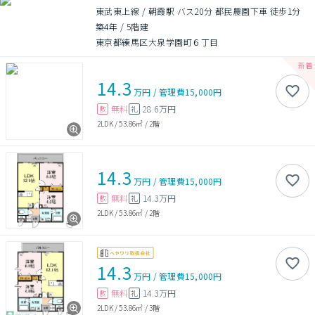
東武東上線 / 朝霞駅 バス20分 都民農園下車 徒歩1分
築4年
/
5階建
東京都練馬区大泉学園町６丁目
14.3
万円
/
管理費
15,000円
無料
28.6万円
敷
礼
2LDK
/
53.86㎡
/
2階
14.3
万円
/
管理費
15,000円
無料
14.3万円
敷
礼
2LDK
/
53.86㎡
/
2階
14.3
万円
/
管理費
15,000円
無料
14.3万円
敷
礼
2LDK
/
53.86㎡
/
3階