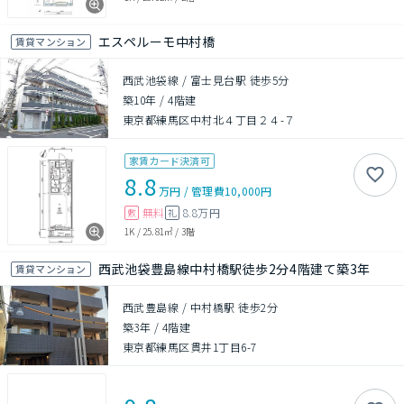
エスペルーモ中村橋
賃貸マンション
西武池袋線 / 富士見台駅 徒歩5分
築10年
/
4階建
東京都練馬区中村北４丁目２４-７
家賃カード決済可
8.8
万円
/
管理費
10,000円
無料
8.8万円
敷
礼
1K
/
25.81㎡
/
3階
西武池袋豊島線中村橋駅徒歩2分4階建て築3年
賃貸マンション
西武豊島線 / 中村橋駅 徒歩2分
築3年
/
4階建
東京都練馬区貫井1丁目6-7