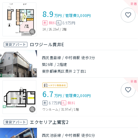
8.9
万円
/
管理費
3,000円
無料
8.9万円
敷
礼
1K
/
26.23㎡
/
2階
ロワジール貫井E
賃貸アパート
西武豊島線 / 中村橋駅 徒歩3分
築26年
/
2階建
東京都練馬区貫井２丁目1
6.7
万円
/
管理費
2,000円
6.7万円
無料
敷
礼
ワンルーム
/
31.97㎡
/
1階
エクセリア上鷺宮2
賃貸アパート
西武池袋線 / 中村橋駅 徒歩8分