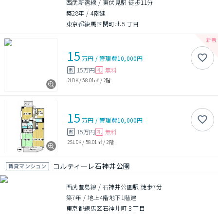
西武新宿線 / 東伏見駅 徒歩11分
築28年
/
4階建
東京都練馬区関町北５丁目
15
万円
/
管理費
10,000円
15万円
無料
敷
礼
2LDK
/
58.01㎡
/
2階
15
万円
/
管理費
10,000円
15万円
無料
敷
礼
2SLDK
/
58.01㎡
/
2階
コルティーレ石神井公園
賃貸マンション
西武豊島線 / 石神井公園駅 徒歩7分
築7年
/
地上4階地下1階建
東京都練馬区石神井町３丁目