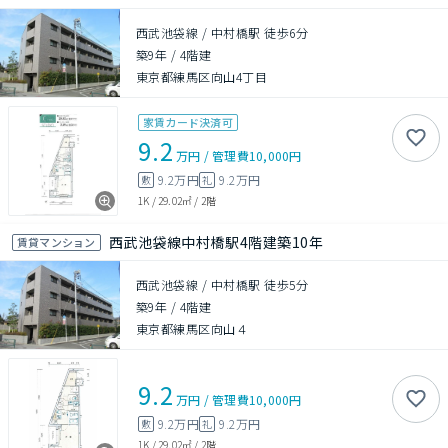
西武池袋線 / 中村橋駅 徒歩6分
築9年
/
4階建
東京都練馬区向山4丁目
家賃カード決済可
9.2
万円
/
管理費
10,000円
9.2万円
9.2万円
敷
礼
1K
/
29.02㎡
/
2階
西武池袋線中村橋駅4階建築10年
賃貸マンション
西武池袋線 / 中村橋駅 徒歩5分
築9年
/
4階建
東京都練馬区向山４
9.2
万円
/
管理費
10,000円
9.2万円
9.2万円
敷
礼
1K
/
29.02㎡
/
2階