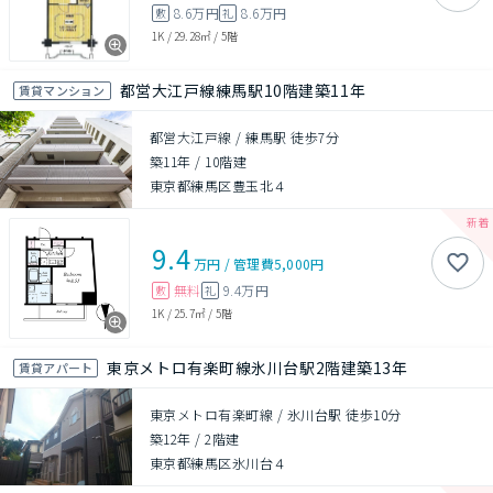
8.6万円
8.6万円
敷
礼
1K
/
29.28㎡
/
5階
都営大江戸線練馬駅10階建築11年
賃貸マンション
都営大江戸線 / 練馬駅 徒歩7分
築11年
/
10階建
東京都練馬区豊玉北４
9.4
万円
/
管理費
5,000円
無料
9.4万円
敷
礼
1K
/
25.7㎡
/
5階
東京メトロ有楽町線氷川台駅2階建築13年
賃貸アパート
東京メトロ有楽町線 / 氷川台駅 徒歩10分
築12年
/
2階建
東京都練馬区氷川台４