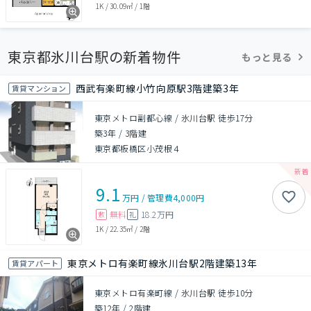
1K
/
30.09㎡
/
1階
東京都氷川台駅の新着物件
もっと見る
西武有楽町線小竹向原駅3階建築3年
賃貸マンション
東京メトロ副都心線 / 氷川台駅 徒歩17分
築3年
/
3階建
東京都板橋区小茂根４
9.1
万円
/
管理費
4,000円
無料
18.2万円
敷
礼
1K
/
22.35㎡
/
2階
東京メトロ有楽町線氷川台駅2階建築13年
賃貸アパート
東京メトロ有楽町線 / 氷川台駅 徒歩10分
築12年
/
2階建