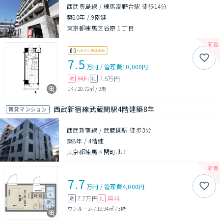
西武豊島線 / 練馬高野台駅 徒歩14分
築20年
/
9階建
東京都練馬区谷原１丁目
7.5
万円
/
管理費
10,000円
無料
7.5万円
敷
礼
1K
/
20.72㎡
/
3階
西武新宿線武蔵関駅4階建築8年
賃貸マンション
西武新宿線 / 武蔵関駅 徒歩3分
築8年
/
4階建
東京都練馬区関町北１
7.7
万円
/
管理費
4,000円
7.7万円
無料
敷
礼
ワンルーム
/
19.94㎡
/
3階