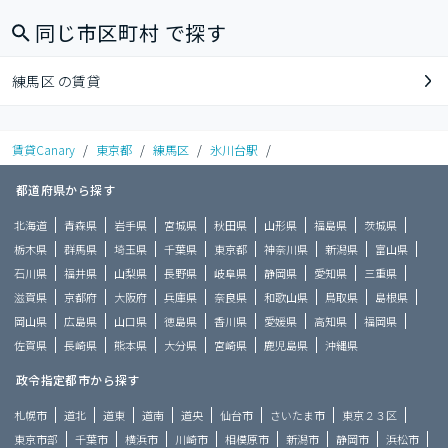
同じ市区町村 で探す
練馬区 の賃貸
賃貸Canary
/
東京都
/
練馬区
/
氷川台駅
/
都道府県から探す
北海道
青森県
岩手県
宮城県
秋田県
山形県
福島県
茨城県
栃木県
群馬県
埼玉県
千葉県
東京都
神奈川県
新潟県
富山県
石川県
福井県
山梨県
長野県
岐阜県
静岡県
愛知県
三重県
滋賀県
京都府
大阪府
兵庫県
奈良県
和歌山県
鳥取県
島根県
岡山県
広島県
山口県
徳島県
香川県
愛媛県
高知県
福岡県
佐賀県
長崎県
熊本県
大分県
宮崎県
鹿児島県
沖縄県
政令指定都市から探す
札幌市
道北
道東
道南
道央
仙台市
さいたま市
東京２３区
東京市部
千葉市
横浜市
川崎市
相模原市
新潟市
静岡市
浜松市