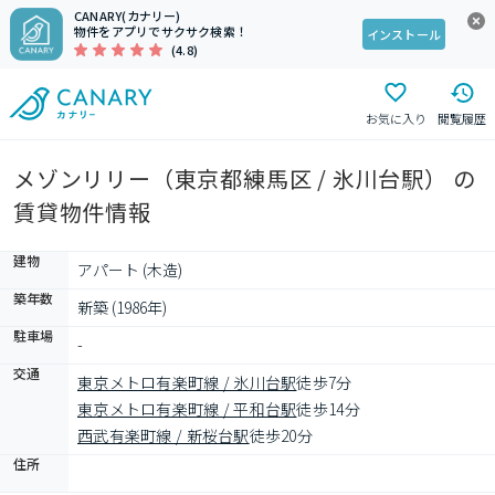
CANARY(カナリー)
物件をアプリでサクサク検索！
インストール
(4.8)
お気に入り
閲覧履歴
メゾンリリー（東京都練馬区 / 氷川台駅） の
賃貸物件情報
建物
アパート (木造)
築年数
新築 (1986年)
駐車場
-
交通
東京メトロ有楽町線 / 氷川台駅
徒歩7分
東京メトロ有楽町線 / 平和台駅
徒歩14分
西武有楽町線 / 新桜台駅
徒歩20分
住所