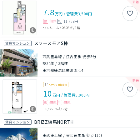
7.8
万円
/
管理費
3,500円
無料
11.7万円
敷
礼
ワンルーム
/
26.28㎡
/
1階
スワースモアS棟
賃貸マンション
西武豊島線 / 江古田駅 徒歩5分
築30年
/
3階建
東京都練馬区栄町32-14
10
万円
/
管理費
5,000円
無料
無料
敷
礼
1K
/
26.35㎡
/
2階
BRIZZ練馬NORTH
賃貸マンション
東武東上線 / 東武練馬駅 徒歩11分