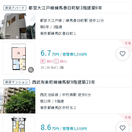
都営大江戸線練馬春日町駅3階建築9年
賃貸アパート
都営大江戸線 / 練馬春日町駅 徒歩11分
築8年
/
3階建
東京都練馬区春日町１
6.7
万円
/
管理費
5,000円
無料
無料
敷
礼
1K
/
18.56㎡
/
2階
西武有楽町線練馬駅9階建築23年
賃貸マンション
西武池袋線 / 中村橋駅 徒歩8分
築22年
/
9階建
東京都練馬区中村北２
8.6
万円
/
管理費
3,000円