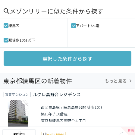
メゾンリリー
に似た条件から探す
練馬区
アパート/木造
駅徒歩10分以下
選択した条件から探す
東京都練馬区の新着物件
もっと見る
ルクレ高野台レジデンス
賃貸マンション
西武豊島線 / 練馬高野台駅 徒歩10分
築18年
/
10階建
東京都練馬区高野台４丁目