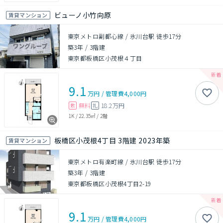
ビューノ小竹向原
賃貸マンション
東京メトロ副都心線 / 氷川台駅 徒歩17分
築3年
/
3階建
東京都板橋区小茂根４丁目
9.1
万円
/
管理費
4,000円
無料
18.2万円
敷
礼
1K
/
22.35㎡
/
2階
板橋区小茂根4丁目 3階建 2023年築
賃貸マンション
東京メトロ有楽町線 / 氷川台駅 徒歩17分
築3年
/
3階建
東京都板橋区小茂根4丁目2-19
9.1
万円
/
管理費
4,000円