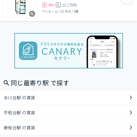
無料
18.2万円
敷
礼
ワンルーム
/
22.35㎡
/
2階
同じ最寄り駅 で探す
氷川台駅 の賃貸
平和台駅 の賃貸
新桜台駅 の賃貸