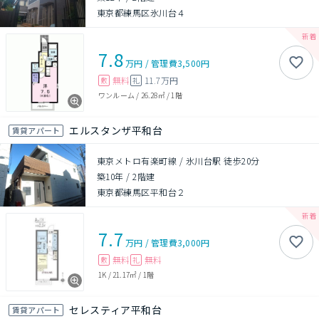
東京都練馬区氷川台４
7.8
万円
/
管理費
3,500円
無料
11.7万円
敷
礼
ワンルーム
/
26.28㎡
/
1階
エルスタンザ平和台
賃貸アパート
東京メトロ有楽町線 / 氷川台駅 徒歩20分
築10年
/
2階建
東京都練馬区平和台２
7.7
万円
/
管理費
3,000円
無料
無料
敷
礼
1K
/
21.17㎡
/
1階
セレスティア平和台
賃貸アパート