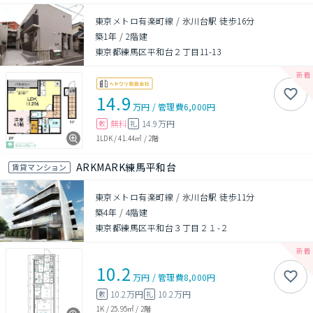
東京メトロ有楽町線 / 氷川台駅 徒歩16分
築1年
/
2階建
東京都練馬区平和台２丁目11-13
14.9
万円
/
管理費
6,000円
無料
14.9万円
敷
礼
1LDK
/
41.44㎡
/
2階
ARKMARK練馬平和台
賃貸マンション
東京メトロ有楽町線 / 氷川台駅 徒歩11分
築4年
/
4階建
東京都練馬区平和台３丁目２１-２
10.2
万円
/
管理費
8,000円
10.2万円
10.2万円
敷
礼
1K
/
25.95㎡
/
2階