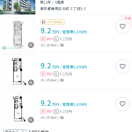
築11年
/
5階建
東京都練馬区北町３丁目5-3
9.2
万円
/
管理費
5,000円
無料
9.2万円
敷
礼
1K
/
25.66㎡
/
1階
9.2
万円
/
管理費
5,000円
無料
9.2万円
敷
礼
1K
/
25.66㎡
/
1階
9.2
万円
/
管理費
5,000円
無料
9.2万円
敷
礼
1K
/
25.66㎡
/
1階
賃貸アパート