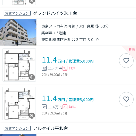
グランドハイツ氷川台
賃貸マンション
東京メトロ有楽町線 / 氷川台駅 徒歩3分
築40年
/
5階建
東京都練馬区氷川台３丁目３０-９
11.4
万円
/
管理費
5,000円
11.4万円
無料
敷
礼
2DK
/
39.02㎡
/
5階
11.4
万円
/
管理費
5,000円
11.4万円
無料
敷
礼
2DK
/
39.02㎡
/
5階
アルタイル平和台
賃貸マンション