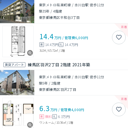
東京メトロ有楽町線 / 氷川台駅 徒歩11分
築35年
/
4階建
東京都練馬区平和台3丁目
14.4
万円
/
管理費
6,000円
14.4万円
14.4万円
敷
礼
3LDK
/
65.72㎡
/
1階
練馬区羽沢2丁目 2階建 2021年築
賃貸アパート
東京メトロ有楽町線 / 氷川台駅 徒歩11分
築5年
/
2階建
東京都練馬区羽沢2丁目
6.3
万円
/
管理費
4,000円
無料
6.3万円
敷
礼
ワンルーム
/
10.56㎡
/
1階