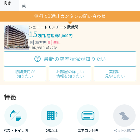
向き
南
無料で10秒! カンタンお問い合わせ
シェニートモンチーク武蔵関
15
万円
/
管理費8,000円
30万円
無料
敷
礼
3LDK / 68.01㎡ / 7階
最新の空室状況が知りたい
初期費用が
お部屋の詳しい
実際に
知りたい
情報を知りたい
見学したい
特徴
バス・トイレ別
2階以上
エアコン付き
ペット相談可