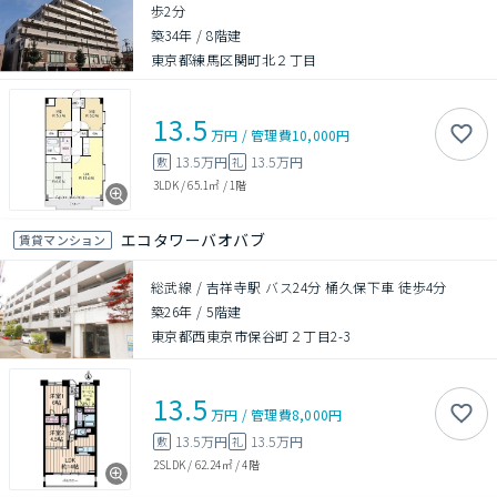
歩2分
築34年
/
8階建
東京都練馬区関町北２丁目
13.5
万円
/
管理費
10,000円
13.5万円
13.5万円
敷
礼
3LDK
/
65.1㎡
/
1階
エコタワーバオバブ
賃貸マンション
総武線 / 吉祥寺駅 バス24分 桶久保下車 徒歩4分
築26年
/
5階建
東京都西東京市保谷町２丁目2-3
13.5
万円
/
管理費
8,000円
13.5万円
13.5万円
敷
礼
2SLDK
/
62.24㎡
/
4階