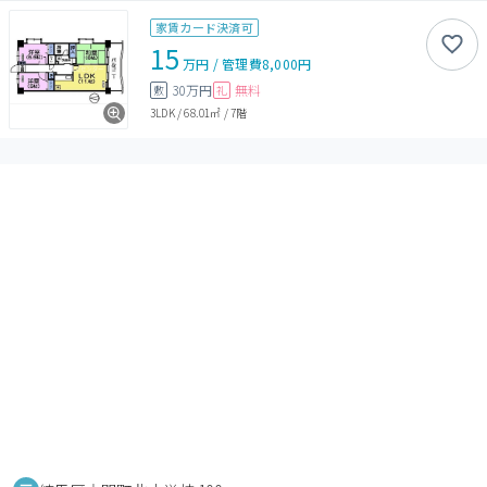
家賃カード決済可
15
万円
/
管理費
8,000円
30万円
無料
敷
礼
3LDK
/
68.01㎡
/
7階