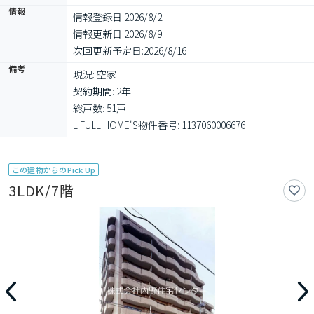
情報
情報登録日:
2026/8/2
情報更新日:
2026/8/9
次回更新予定日:
2026/8/16
備考
現況: 空家

契約期間: 2年

総戸数: 51戸

LIFULL HOME'S物件番号: 1137060006676
この建物からのPick Up
3LDK/7階