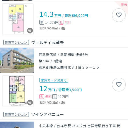
14.3
万円
/
管理費
6,000円
14.3万円
無料
敷
礼
2LDK
/
65.87㎡
/
2階
ヴェルディ武蔵野
賃貸マンション
西武新宿線 / 武蔵関駅 徒歩6分
築31年
/
3階建
東京都練馬区関町北３丁目２５－１５
家賃カード決済可
12
万円
/
管理費
3,500円
無料
12万円
敷
礼
3LDK
/
65.21㎡
/
1階
ツインアベニュー
賃貸マンション
中央本線 / 吉祥寺駅 バス12分 吉祥寺駅行き下車 徒