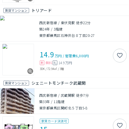
トリアード
賃貸マンション
西武新宿線 / 東伏見駅 徒歩22分
築24年
/
3階建
東京都練馬区石神井台８丁目20-27
14.9
万円
/
管理費
6,000円
無料
14.9万円
敷
礼
3DK
/
72.94㎡
/
3階
シェニートモンチーク武蔵関
賃貸マンション
西武新宿線 / 武蔵関駅 徒歩7分
築33年
/
11階建
東京都練馬区関町北５丁目5-8
家賃カード決済可