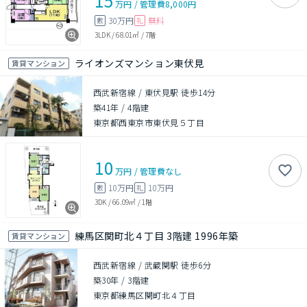
15
万円
/
管理費
8,000円
30万円
無料
敷
礼
3LDK
/
68.01㎡
/
7階
ライオンズマンション東伏見
賃貸マンション
西武新宿線 / 東伏見駅 徒歩14分
築41年
/
4階建
東京都西東京市東伏見５丁目
10
万円
/
管理費
なし
10万円
10万円
敷
礼
3DK
/
66.09㎡
/
1階
練馬区関町北４丁目 3階建 1996年築
賃貸マンション
西武新宿線 / 武蔵関駅 徒歩6分
築30年
/
3階建
東京都練馬区関町北４丁目