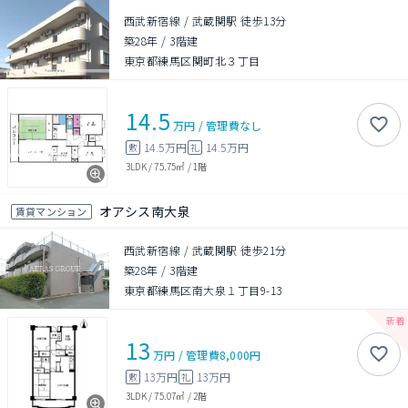
西武新宿線 / 武蔵関駅 徒歩13分
築28年
/
3階建
東京都練馬区関町北３丁目
14.5
万円
/
管理費
なし
14.5万円
14.5万円
敷
礼
3LDK
/
75.75㎡
/
1階
オアシス南大泉
賃貸マンション
西武新宿線 / 武蔵関駅 徒歩21分
築28年
/
3階建
東京都練馬区南大泉１丁目9-13
13
万円
/
管理費
8,000円
13万円
13万円
敷
礼
3LDK
/
75.07㎡
/
2階