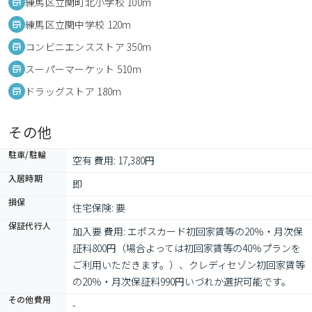
練馬区立関町北小学校 100m
練馬区立関中学校 120m
コンビニエンスストア 350m
スーパーマーケット 510m
ドラッグストア 180m
その他
駐車/駐輪
空有 費用: 17,380円
入居時期
即
損保
住宅保険: 要
保証代行人
加入要 費用: エポスカード初回家賃等の20％・月次保
証料800円（場合よっては初回家賃等の40％プランを
ご利用いただきます。）、クレディセゾン初回家賃等
の20％・月次保証料990円いづれか選択可能です。
その他費用
-