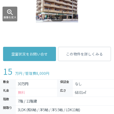
画像を拡大
1/7
空室状況をお問い合せ
この物件を詳しくみる
15
万円 / 管理費
8,000円
敷金
保証金
30万円
なし
礼金
広さ
無料
68.01㎡
階数
7階 / 11階建
間取り
3LDK (和6帖 / 洋5帖 / 洋5.5帖 / LDK11帖)