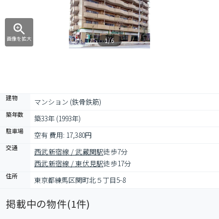
画像を拡大
1/6
建物
マンション (鉄骨鉄筋)
築年数
築33年 (1993年)
駐車場
空有 費用: 17,380円
交通
西武新宿線 / 武蔵関駅
徒歩7分
西武新宿線 / 東伏見駅
徒歩17分
住所
東京都練馬区関町北５丁目5-8
掲載中の物件(
1
件)