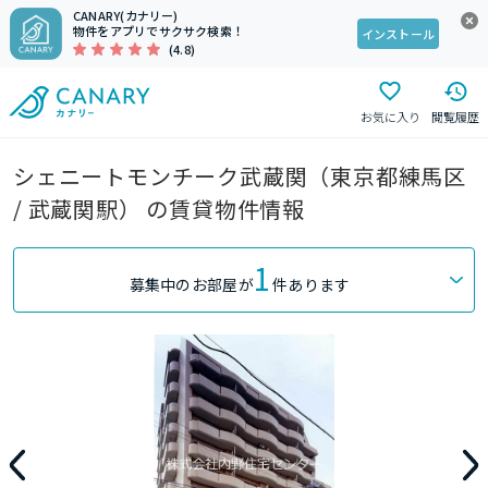
CANARY(カナリー)
物件をアプリでサクサク検索！
インストール
(4.8)
お気に入り
閲覧履歴
シェニートモンチーク武蔵関（東京都練馬区
/ 武蔵関駅） の賃貸物件情報
1
募集中のお部屋が
件あります