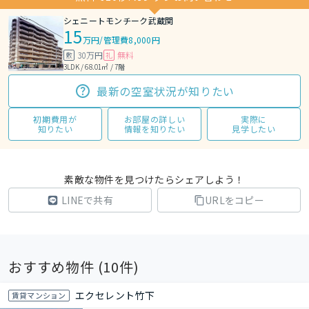
シェニートモンチーク武蔵関
15
万円
/
管理費8,000円
30万円
無料
敷
礼
3LDK / 68.01㎡ / 7階
最新の空室状況が知りたい
初期費用が
お部屋の詳しい
実際に
知りたい
情報を知りたい
見学したい
素敵な物件を見つけたらシェアしよう！
LINEで共有
URLをコピー
おすすめ物件 (
10
件)
エクセレント竹下
賃貸マンション