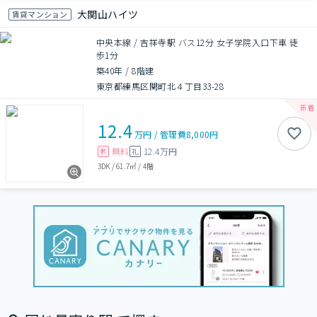
大関山ハイツ
賃貸マンション
中央本線 / 吉祥寺駅 バス12分 女子学院入口下車 徒
歩1分
築40年
/
8階建
東京都練馬区関町北４丁目33-28
12.4
万円
/
管理費
8,000円
無料
12.4万円
敷
礼
3DK
/
61.7㎡
/
4階