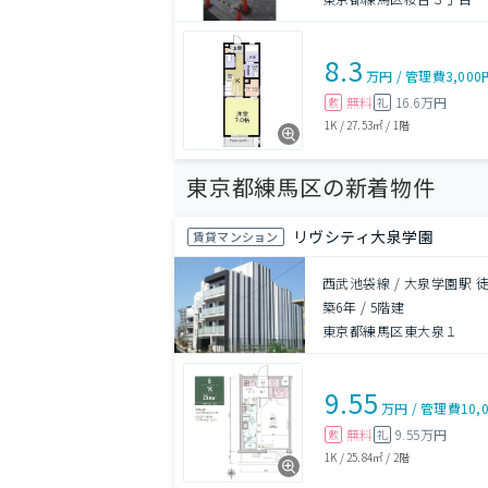
8.3
万円
/
管理費
3,000
無料
16.6万円
敷
礼
1K
/
27.53㎡
/
1階
東京都練馬区の新着物件
リヴシティ大泉学園
賃貸マンション
西武池袋線 / 大泉学園駅 
築6年
/
5階建
東京都練馬区東大泉１
9.55
万円
/
管理費
10,
無料
9.55万円
敷
礼
1K
/
25.84㎡
/
2階