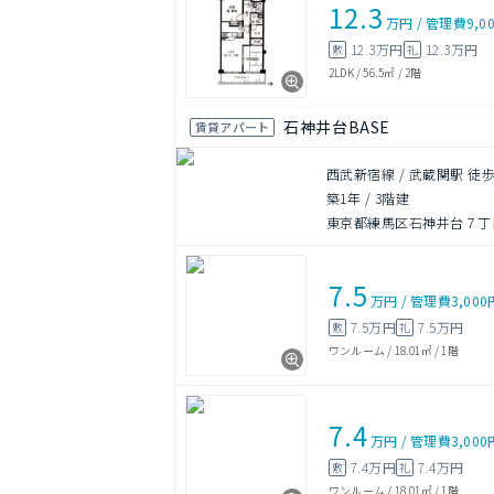
12.3
万円
/
管理費
9,0
12.3万円
12.3万円
敷
礼
2LDK
/
56.5㎡
/
2階
石神井台BASE
賃貸アパート
西武新宿線 / 武蔵関駅 徒歩
築1年
/
3階建
東京都練馬区石神井台７丁
7.5
万円
/
管理費
3,000
7.5万円
7.5万円
敷
礼
ワンルーム
/
18.01㎡
/
1階
7.4
万円
/
管理費
3,000
7.4万円
7.4万円
敷
礼
ワンルーム
/
18.01㎡
/
1階