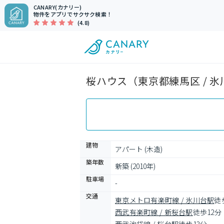
CANARY(カナリー)
物件をアプリでサクサク検索！
(4.8)
桜ハウス（東京都練馬区 / 
建物
アパート (木造)
築年数
新築 (2010年)
駐車場
-
交通
東京メトロ有楽町線 / 氷川台駅
徒
西武有楽町線 / 新桜台駅
徒歩12分