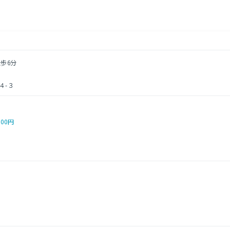
徒歩6分
４-３
000円