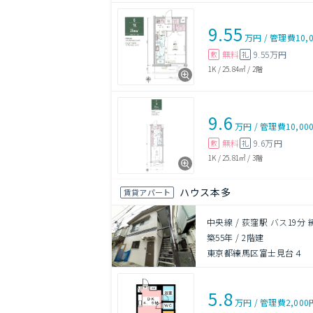
9.55
万円
/
管理費
10,
無料
9.55万円
敷
礼
1K
/
25.84㎡
/
2階
9.6
万円
/
管理費
10,00
無料
9.6万円
敷
礼
1K
/
25.81㎡
/
3階
ハウス本多
賃貸アパート
中央線 / 荻窪駅 バス19分
築55年
/
2階建
東京都練馬区富士見台４
5.8
万円
/
管理費
2,000