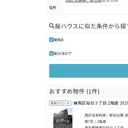
西武池袋線 / 桜台駅
徒歩13分
住所
桜ハウス
に似た条件から探
練馬区
築20年以下
おすすめ物件 (
1
件)
練馬区桜台３丁目 2階建 201
賃貸アパート
西武有楽町線 / 新桜台駅 
築7年
/
2階建
東京都練馬区桜台３丁目