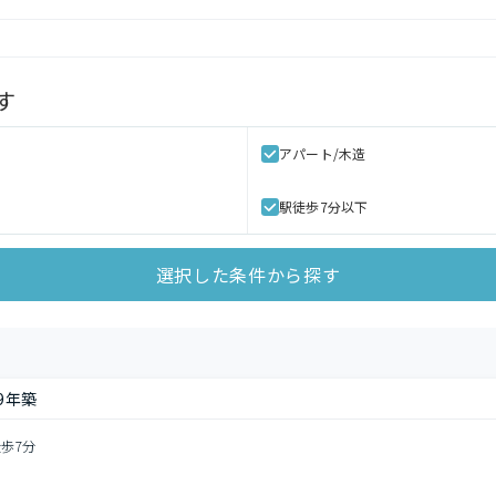
す
アパート/木造
駅徒歩7分以下
選択した条件から探す
9年築
徒歩7分