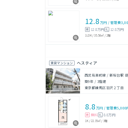
12.8
万円
/
管理費
3,0
12.8万円
12.8万円
敷
礼
1LDK
/
35.58㎡
/
2階
ヘスティア
賃貸マンション
西武有楽町線 / 新桜台駅 
築9年
/
3階建
東京都練馬区羽沢２丁目
8.8
万円
/
管理費
5,000
無料
8.8万円
敷
礼
1K
/
22.35㎡
/
3階