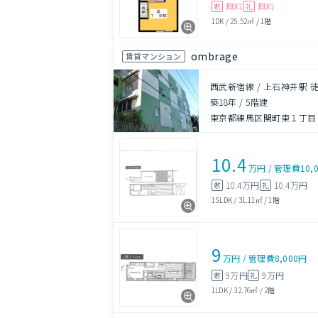
無料
無料
敷
礼
1DK
/
25.52㎡
/
1階
ombrage
賃貸マンション
西武新宿線 / 上石神井駅 
築18年
/
5階建
東京都練馬区関町東１丁目
10.4
万円
/
管理費
10,
10.4万円
10.4万円
敷
礼
1SLDK
/
31.11㎡
/
1階
9
万円
/
管理費
8,000円
9万円
9万円
敷
礼
1LDK
/
32.76㎡
/
2階