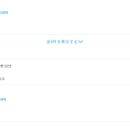
000円
全
4
件を表示する
歩10分
-8
00円