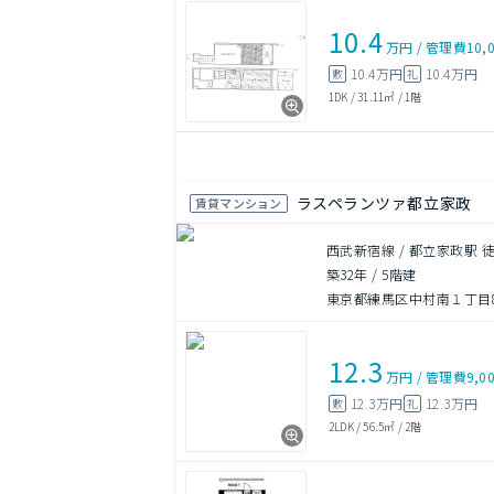
10.4
万円
/
管理費
10,
10.4万円
10.4万円
敷
礼
1DK
/
31.11㎡
/
1階
ラスペランツァ都立家政
賃貸マンション
西武新宿線 / 都立家政駅 徒
築32年
/
5階建
東京都練馬区中村南１丁目8
12.3
万円
/
管理費
9,0
12.3万円
12.3万円
敷
礼
2LDK
/
56.5㎡
/
2階