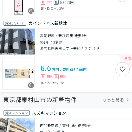
無料
6.95万円
敷
礼
1K
/
30.21㎡
/
2階
カインドネス新秋津
賃貸アパート
武蔵野線 / 新秋津駅 徒歩7分
築1年
/
3階建
埼玉県所沢市大字上安松２２７-１５
6.6
万円
/
管理費
5,000円
無料
無料
敷
礼
1K
/
25.09㎡
/
1階
東京都東村山市の新着物件
もっと見る
スズキマンション
賃貸マンション
西武新宿線 / 東村山駅 徒歩8分
築36年
/
5階建