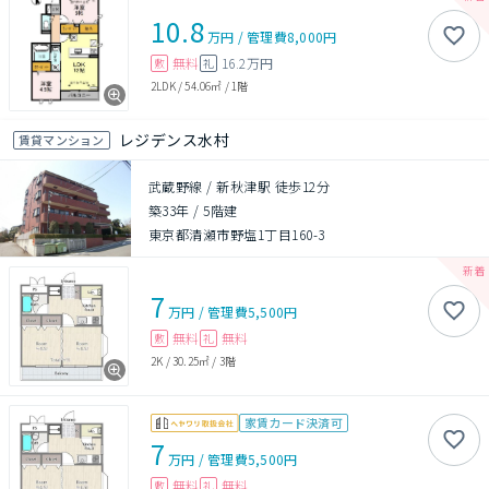
10.8
万円
/
管理費
8,000円
無料
16.2万円
敷
礼
2LDK
/
54.06㎡
/
1階
レジデンス水村
賃貸マンション
武蔵野線 / 新秋津駅 徒歩12分
築33年
/
5階建
東京都清瀬市野塩1丁目160-3
7
万円
/
管理費
5,500円
無料
無料
敷
礼
2K
/
30.25㎡
/
3階
家賃カード決済可
7
万円
/
管理費
5,500円
無料
無料
敷
礼