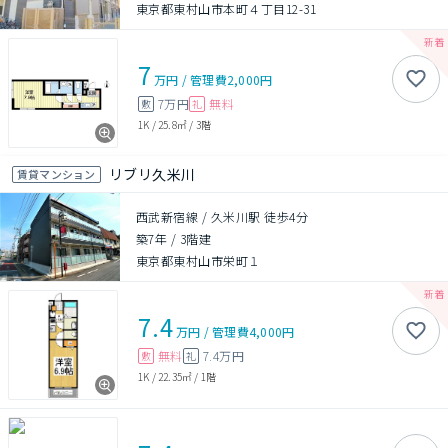
東京都東村山市本町４丁目12-31
7
万円
/
管理費
2,000円
7万円
無料
敷
礼
1K
/
25.8㎡
/
3階
リブリ久米川
賃貸マンション
西武新宿線 / 久米川駅 徒歩4分
築7年
/
3階建
東京都東村山市栄町１
7.4
万円
/
管理費
4,000円
無料
7.4万円
敷
礼
1K
/
22.35㎡
/
1階