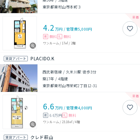
東京都東村山市本町３
4.2
万円
/
管理費
5,000円
無料
無料
敷
礼
ワンルーム
/
17㎡
/
2階
PLACIDO.K
賃貸アパート
西武新宿線 / 久米川駅 徒歩3分
築17年
/
4階建
東京都東村山市栄町2丁目12-31
6.6
万円
/
管理費
4,000円
6.6万円
無料
敷
礼
ワンルーム
/
23.18㎡
/
4階
クレド萩山
賃貸アパート