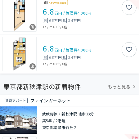
6.8
万円
/
管理費
4,000円
6.8万円
3.4万円
敷
礼
1K
/
25.63㎡
/
6階
6.8
万円
/
管理費
4,000円
6.8万円
3.4万円
敷
礼
1K
/
25.63㎡
/
6階
東京都新秋津駅の新着物件
もっと見る
ファインガーネット
賃貸アパート
武蔵野線 / 新秋津駅 徒歩33分
築5年
/
2階建
東京都清瀬市竹丘２