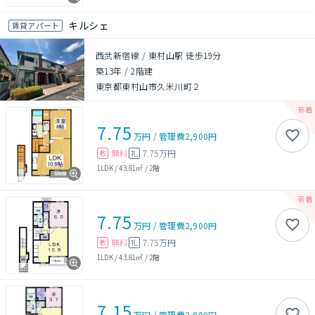
キルシェ
賃貸アパート
西武新宿線 / 東村山駅 徒歩19分
築13年
/
2階建
東京都東村山市久米川町２
7.75
万円
/
管理費
2,900円
無料
7.75万円
敷
礼
1LDK
/
43.81㎡
/
2階
7.75
万円
/
管理費
2,900円
無料
7.75万円
敷
礼
1LDK
/
43.81㎡
/
2階
7.15
万円
/
管理費
2,900円