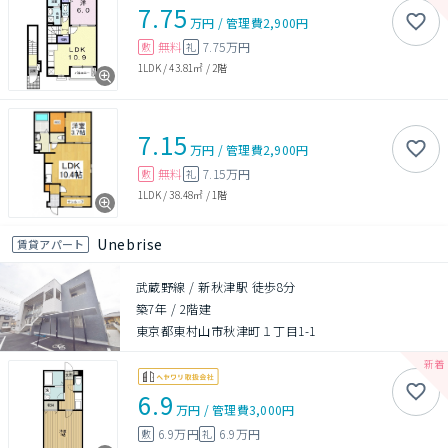
7.75
万円
/
管理費
2,900円
無料
7.75万円
敷
礼
1LDK
/
43.81㎡
/
2階
7.15
万円
/
管理費
2,900円
無料
7.15万円
敷
礼
1LDK
/
38.48㎡
/
1階
Unebrise
賃貸アパート
武蔵野線 / 新秋津駅 徒歩8分
築7年
/
2階建
東京都東村山市秋津町１丁目1-1
6.9
万円
/
管理費
3,000円
6.9万円
6.9万円
敷
礼