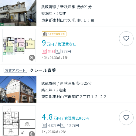
武蔵野線 / 新秋津駅 徒歩21分
築36年
/
3階建
東京都東村山市久米川町１丁目
9
万円
/
管理費
なし
無料
9万円
敷
礼
4DK
/
94.39㎡
/
1階
クレール青葉
賃貸アパート
武蔵野線 / 新秋津駅 徒歩25分
築21年
/
2階建
東京都東村山市青葉町２丁目１２-２２
4.8
万円
/
管理費
2,000円
4.8万円
4.8万円
敷
礼
1K
/
22.87㎡
/
2階