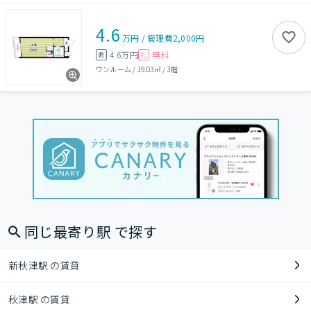
4.6
万円
/
管理費
2,000円
4.6万円
無料
敷
礼
ワンルーム
/
19.03㎡
/
3階
同じ最寄り駅 で探す
新秋津駅 の賃貸
秋津駅 の賃貸