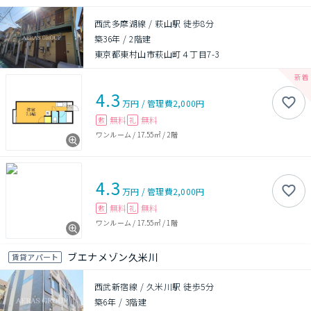
西武多摩湖線 / 萩山駅 徒歩8分
築36年
/
2階建
東京都東村山市萩山町４丁目7-3
4.3
万円
/
管理費
2,000円
無料
無料
敷
礼
ワンルーム
/
17.55㎡
/
2階
4.3
万円
/
管理費
2,000円
無料
無料
敷
礼
ワンルーム
/
17.55㎡
/
1階
ブエナメゾン久米川
賃貸アパート
西武新宿線 / 久米川駅 徒歩5分
築6年
/
3階建