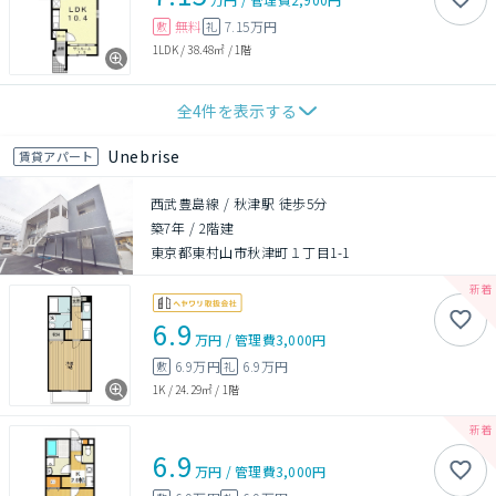
無料
7.15万円
敷
礼
1LDK
/
38.48㎡
/
1階
全
4
件を表示する
Unebrise
賃貸アパート
西武豊島線 / 秋津駅 徒歩5分
築7年
/
2階建
東京都東村山市秋津町１丁目1-1
6.9
万円
/
管理費
3,000円
6.9万円
6.9万円
敷
礼
1K
/
24.29㎡
/
1階
6.9
万円
/
管理費
3,000円