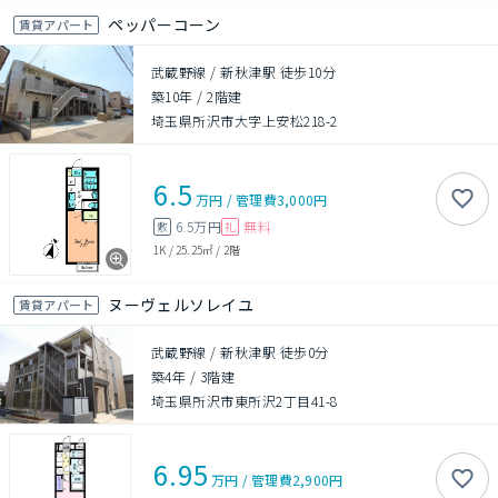
ペッパーコーン
賃貸アパート
武蔵野線 / 新秋津駅 徒歩10分
築10年
/
2階建
埼玉県所沢市大字上安松218-2
6.5
万円
/
管理費
3,000円
6.5万円
無料
敷
礼
1K
/
25.25㎡
/
2階
ヌーヴェルソレイユ
賃貸アパート
武蔵野線 / 新秋津駅 徒歩0分
築4年
/
3階建
埼玉県所沢市東所沢2丁目41-8
6.95
万円
/
管理費
2,900円