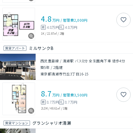
4.8
万円
/
管理費
2,000円
4.8万円
4.8万円
敷
礼
1K
/
22.87㎡
/
2階
ミルサンクB
賃貸アパート
西武豊島線 / 清瀬駅 バス8分 全生園角下車 徒歩4分
築5年
/
2階建
東京都清瀬市竹丘3丁目16-15
8.7
万円
/
管理費
3,500円
8.7万円
8.7万円
敷
礼
2LDK
/
48.61㎡
/
1階
グランシャリオ清瀬
賃貸マンション