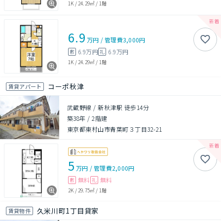
1K
/
24.29㎡
/
1階
6.9
万円
/
管理費
3,000円
6.9万円
6.9万円
敷
礼
1K
/
24.29㎡
/
1階
コーポ秋津
賃貸アパート
武蔵野線 / 新秋津駅 徒歩14分
築38年
/
2階建
東京都東村山市青葉町３丁目32-21
5
万円
/
管理費
2,000円
無料
無料
敷
礼
2K
/
29.75㎡
/
1階
久米川町1丁目貸家
賃貸物件