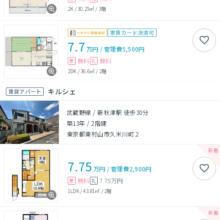
2K
/
30.25㎡
/
3階
家賃カード決済可
7.7
万円
/
管理費
5,500円
無料
無料
敷
礼
2DK
/
36.6㎡
/
2階
キルシェ
賃貸アパート
武蔵野線 / 新秋津駅 徒歩30分
築13年
/
2階建
東京都東村山市久米川町２
7.75
万円
/
管理費
2,900円
無料
7.75万円
敷
礼
1LDK
/
43.81㎡
/
2階