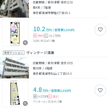
武蔵野線 / 新秋津駅 徒歩22分
築4年
/
7階建
東京都清瀬市野塩4丁目36-1
10.2
万円
/
管理費
5,800円
無料
10.2万円
敷
礼
1LDK
/
40.11㎡
/
3階
ヴィンテージ清瀬
賃貸マンション
武蔵野線 / 新秋津駅 徒歩33分
築38年
/
4階建
東京都清瀬市松山２丁目15-5
4.8
万円
/
管理費
2,000円
4.8万円
無料
敷
礼
ワンルーム
/
25.31㎡
/
1階