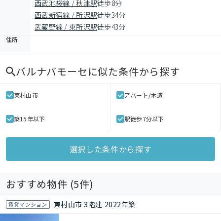
西武池袋線 / 秋津駅
徒歩8分
西武新宿線 / 所沢駅
徒歩34分
武蔵野線 / 東所沢駅
徒歩43分
住所
バルナバモーセ
に似た条件から探す
東村山市
アパート/木造
築15年以下
駅徒歩7分以下
選択した条件から探す
おすすめ物件 (
5
件)
東村山市 3階建 2022年築
賃貸マンション