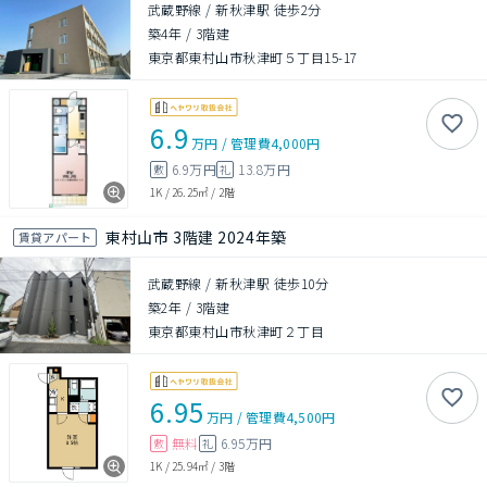
武蔵野線 / 新秋津駅 徒歩2分
築4年
/
3階建
東京都東村山市秋津町５丁目15-17
6.9
万円
/
管理費
4,000円
6.9万円
13.8万円
敷
礼
1K
/
26.25㎡
/
2階
東村山市 3階建 2024年築
賃貸アパート
武蔵野線 / 新秋津駅 徒歩10分
築2年
/
3階建
東京都東村山市秋津町２丁目
6.95
万円
/
管理費
4,500円
無料
6.95万円
敷
礼
1K
/
25.94㎡
/
3階