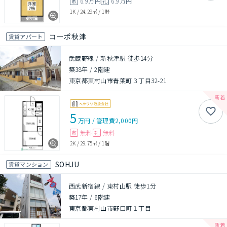
6.9万円
6.9万円
敷
礼
1K
/
24.29㎡
/
1階
コーポ秋津
賃貸アパート
武蔵野線 / 新秋津駅 徒歩14分
築38年
/
2階建
東京都東村山市青葉町３丁目32-21
5
万円
/
管理費
2,000円
無料
無料
敷
礼
2K
/
29.75㎡
/
1階
SOHJU
賃貸マンション
西武新宿線 / 東村山駅 徒歩1分
築17年
/
6階建
東京都東村山市野口町１丁目