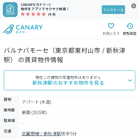
CANARY(カナリー)
物件をアプリでサクサク検索！
インストール
(4.8)
お気に入り
閲覧履歴
バルナバモーセ（東京都東村山市 / 新秋津
駅） の賃貸物件情報
現在この建物の空室物件はありません
新秋津駅
のおすすめ物件を見る
建物
アパート (木造)
築年数
新築 (2015年)
駐車場
-
交通
武蔵野線 / 新秋津駅
徒歩5分