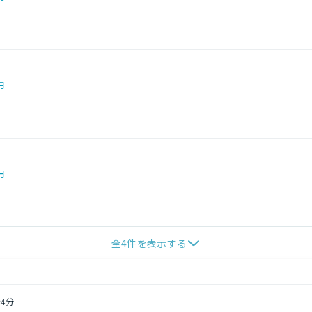
円
円
全
4
件を表示する
4分