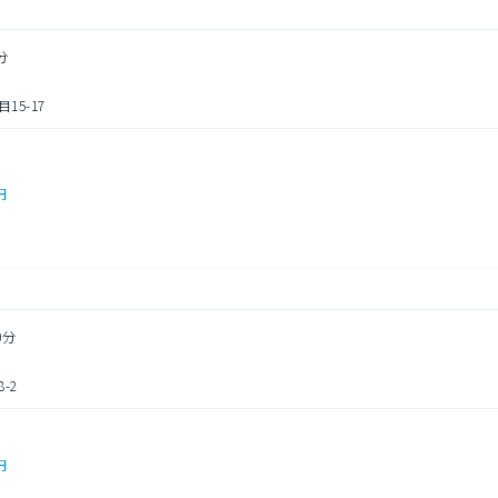
分
5-17
円
0分
-2
円