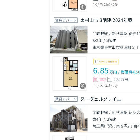
1K
/
25.25㎡
/
2階
東村山市 3階建 2024年築
賃貸アパート
武蔵野線 / 新秋津駅 徒歩1
築2年
/
3階建
東京都東村山市秋津町２丁
6.85
万円
/
管理費
4,5
無料
6.85万円
敷
礼
1K
/
25.94㎡
/
2階
ヌーヴェルソレイユ
賃貸アパート
武蔵野線 / 新秋津駅 徒歩0
築4年
/
3階建
埼玉県所沢市東所沢2丁目41