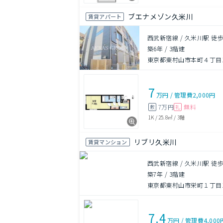
ブエナメゾン久米川
賃貸アパート
西武新宿線 / 久米川駅 徒歩
築6年
/
3階建
東京都東村山市本町４丁目12
7
万円
/
管理費
2,000円
7万円
無料
敷
礼
1K
/
25.8㎡
/
3階
リブリ久米川
賃貸マンション
西武新宿線 / 久米川駅 徒歩
築7年
/
3階建
東京都東村山市栄町１丁目12
7.4
万円
/
管理費
4,000