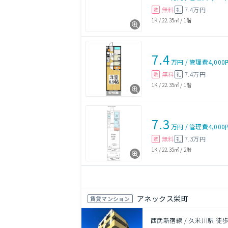
無料
7.4万円
敷
礼
1K
/
22.35㎡
/
1階
7.4
万円
/
管理費
4,000
無料
7.4万円
敷
礼
1K
/
22.35㎡
/
1階
7.3
万円
/
管理費
4,000
無料
7.3万円
敷
礼
1K
/
22.35㎡
/
2階
アネックス栄町
賃貸マンション
西武新宿線 / 久米川駅 徒歩