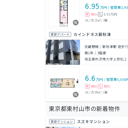
6.95
万円
/
管理費
2,9
無料
6.95万円
敷
礼
1K
/
30.21㎡
/
2階
カインドネス新秋津
賃貸アパート
武蔵野線 / 新秋津駅 徒歩7
築1年
/
3階建
埼玉県所沢市大字上安松２
6.6
万円
/
管理費
5,000
無料
無料
敷
礼
1K
/
25.09㎡
/
1階
東京都東村山市の新着物件
スズキマンション
賃貸マンション