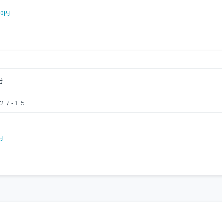
00円
分
２７-１５
円