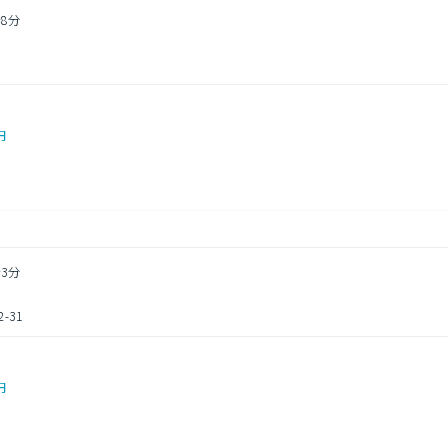
8分
円
3分
-31
円