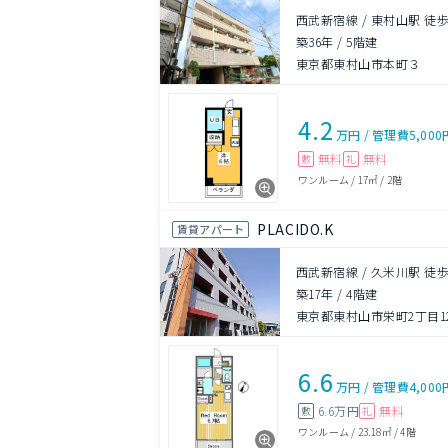
西武新宿線 / 東村山駅 徒歩
築36年
/
5階建
東京都東村山市本町３
4.2
万円
/
管理費
5,000
無料
無料
敷
礼
ワンルーム
/
17㎡
/
2階
PLACIDO.K
賃貸アパート
西武新宿線 / 久米川駅 徒歩
築17年
/
4階建
東京都東村山市栄町2丁目12
6.6
万円
/
管理費
4,000
6.6万円
無料
敷
礼
ワンルーム
/
23.18㎡
/
4階