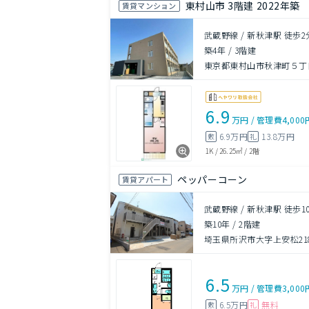
東村山市 3階建 2022年築
賃貸マンション
武蔵野線 / 新秋津駅 徒歩2
築4年
/
3階建
東京都東村山市秋津町５丁目1
6.9
万円
/
管理費
4,000
6.9万円
13.8万円
敷
礼
1K
/
26.25㎡
/
2階
ペッパーコーン
賃貸アパート
武蔵野線 / 新秋津駅 徒歩1
築10年
/
2階建
埼玉県所沢市大字上安松218
6.5
万円
/
管理費
3,000
6.5万円
無料
敷
礼