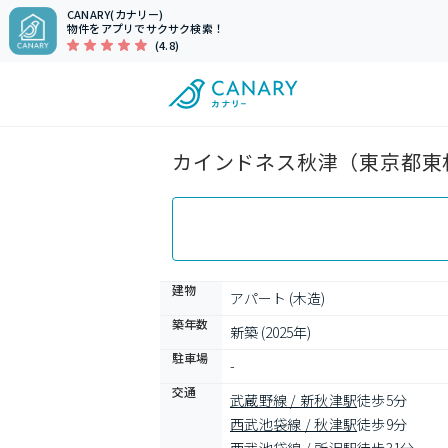
CANARY(カナリー)
物件をアプリでサクサク検索！
(4.8)
カインドネス秋津（東京都東村
建物
アパート (木造)
築年数
新築 (2025年)
駐車場
-
交通
武蔵野線 / 新秋津駅
徒歩5分
西武池袋線 / 秋津駅
徒歩9分