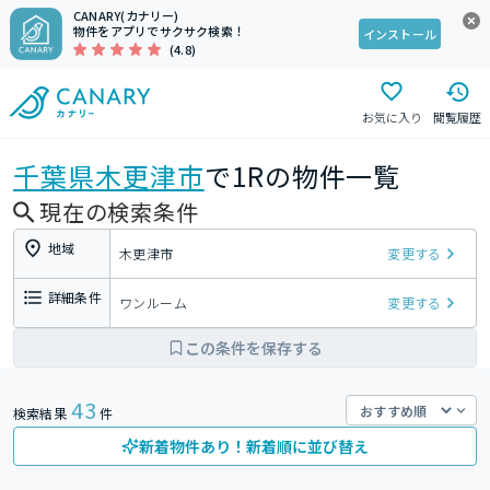
CANARY(カナリー)
物件をアプリでサクサク検索！
インストール
(4.8)
お気に入り
閲覧履歴
千葉県
木更津市
で1Rの物件一覧
現在の検索条件
地域
木更津市
変更する
詳細条件
ワンルーム
変更する
この条件を保存する
43
検索結果
件
新着物件あり！新着順に並び替え