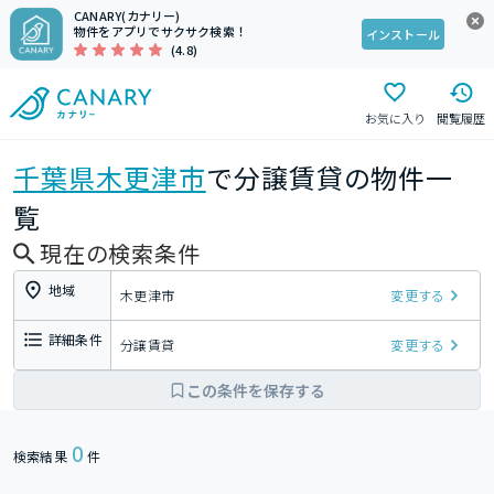
CANARY(カナリー)
物件をアプリでサクサク検索！
インストール
(4.8)
お気に入り
閲覧履歴
千葉県
木更津市
で分譲賃貸の物件一
覧
現在の検索条件
地域
木更津市
変更する
詳細条件
分譲賃貸
変更する
この条件を保存する
0
検索結果
件