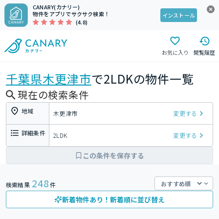
CANARY(カナリー)
物件をアプリでサクサク検索！
インストール
(4.8)
お気に入り
閲覧履歴
千葉県
木更津市
で2LDKの物件一覧
現在の検索条件
地域
木更津市
変更する
詳細条件
2LDK
変更する
この条件を保存する
248
検索結果
件
新着物件あり！新着順に並び替え