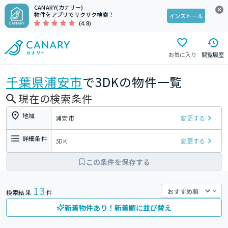
CANARY(カナリー)
物件をアプリでサクサク検索！
インストール
(4.8)
お気に入り
閲覧履歴
千葉県
浦安市
で3DKの物件一覧
現在の検索条件
地域
浦安市
変更する
詳細条件
3DK
変更する
この条件を保存する
13
検索結果
件
新着物件あり！新着順に並び替え