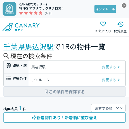
CANARY(カナリー)
物件をアプリでサクサク検索！
インストール
(4.8)
お気に入り
閲覧履歴
千葉県
馬込沢駅
で1Rの物件一覧
現在の検索条件
路線・駅
馬込沢駅
変更する
詳細条件
ワンルーム
変更する
この条件を保存する
1
検索結果
件
新着物件あり！新着順に並び替え