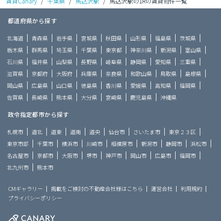
賃貸Canary
/
千葉県
/
馬込沢駅
/
馬込沢駅の1Rの賃貸物件一覧
都道府県から探す
北海道
青森県
岩手県
宮城県
秋田県
山形県
福島県
茨城県
栃木県
群馬県
埼玉県
千葉県
東京都
神奈川県
新潟県
富山県
石川県
福井県
山梨県
長野県
岐阜県
静岡県
愛知県
三重県
滋賀県
京都府
大阪府
兵庫県
奈良県
和歌山県
鳥取県
島根県
岡山県
広島県
山口県
徳島県
香川県
愛媛県
高知県
福岡県
佐賀県
長崎県
熊本県
大分県
宮崎県
鹿児島県
沖縄県
政令指定都市から探す
札幌市
道北
道東
道南
道央
仙台市
さいたま市
東京２３区
東京市部
千葉市
横浜市
川崎市
相模原市
新潟市
静岡市
浜松市
名古屋市
京都市
大阪市
堺市
神戸市
岡山市
広島市
福岡市
北九州市
熊本市
CMギャラリー
掲載をご検討の不動産会社様はこちら
運営会社
利用規約
プライバシーポリシー