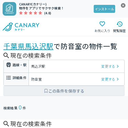
CANARY(カナリー)
物件をアプリでサクサク検索！
インストール
(4.8)
お気に入り
閲覧履歴
千葉県
馬込沢駅
で防音室の物件一覧
現在の検索条件
路線・駅
馬込沢駅
変更する
詳細条件
防音室
変更する
この条件を保存する
0
検索結果
件
現在の検索条件