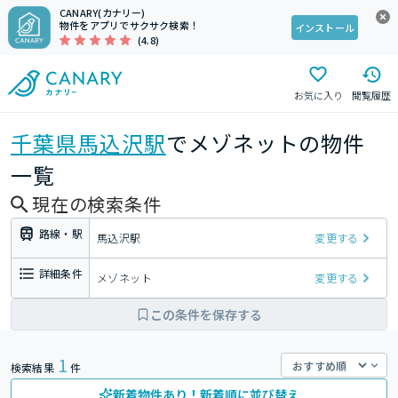
CANARY(カナリー)
物件をアプリでサクサク検索！
インストール
(4.8)
お気に入り
閲覧履歴
千葉県
馬込沢駅
でメゾネットの物件
一覧
現在の検索条件
路線・駅
馬込沢駅
変更する
詳細条件
メゾネット
変更する
この条件を保存する
1
検索結果
件
新着物件あり！新着順に並び替え