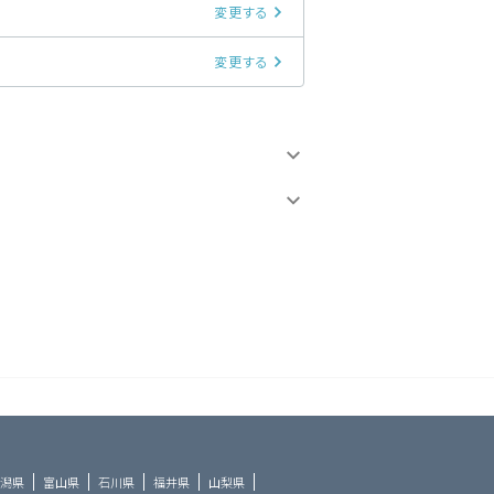
変更する
変更する
潟県
富山県
石川県
福井県
山梨県