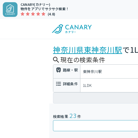
CANARY(カナリー)
物件をアプリでサクサク検索！
(4.8)
神奈川県
東神奈川駅
で1
現在の検索条件
路線・駅
東神奈川駅
詳細条件
1LDK
23
検索結果
件