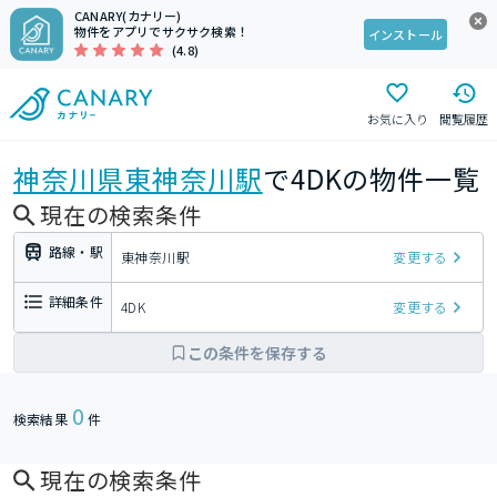
CANARY(カナリー)
物件をアプリでサクサク検索！
インストール
(4.8)
お気に入り
閲覧履歴
神奈川県
東神奈川駅
で4DKの物件一覧
現在の検索条件
路線・駅
東神奈川駅
変更する
詳細条件
4DK
変更する
この条件を保存する
0
検索結果
件
現在の検索条件