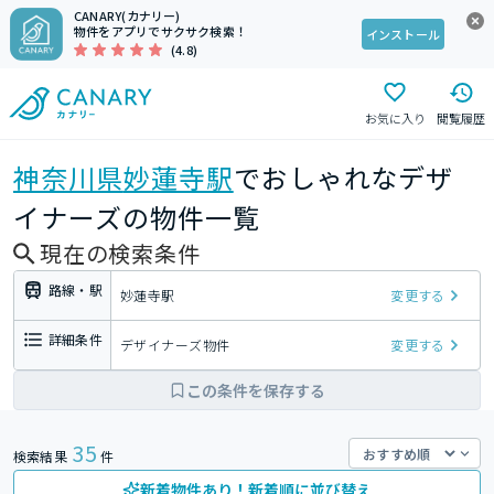
CANARY(カナリー)
物件をアプリでサクサク検索！
インストール
(4.8)
お気に入り
閲覧履歴
神奈川県
妙蓮寺駅
でおしゃれなデザ
イナーズの物件一覧
現在の検索条件
路線・駅
妙蓮寺駅
変更する
詳細条件
デザイナーズ物件
変更する
この条件を保存する
35
検索結果
件
新着物件あり！新着順に並び替え