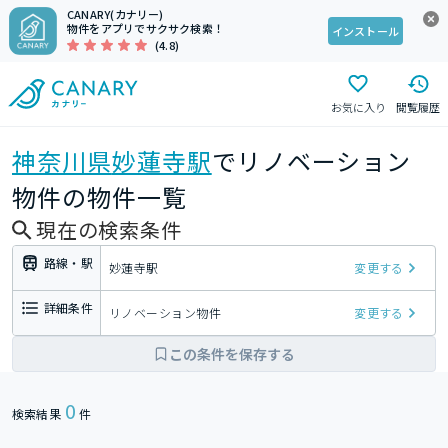
CANARY(カナリー)
物件をアプリでサクサク検索！
インストール
(4.8)
お気に入り
閲覧履歴
神奈川県
妙蓮寺駅
でリノベーション
物件の物件一覧
現在の検索条件
路線・駅
妙蓮寺駅
変更する
詳細条件
リノベーション物件
変更する
この条件を保存する
0
検索結果
件