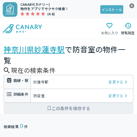
CANARY(カナリー)
物件をアプリでサクサク検索！
インストール
(4.8)
お気に入り
閲覧履歴
神奈川県
妙蓮寺駅
で防音室の物件一
覧
現在の検索条件
路線・駅
妙蓮寺駅
変更する
詳細条件
防音室
変更する
この条件を保存する
0
検索結果
件