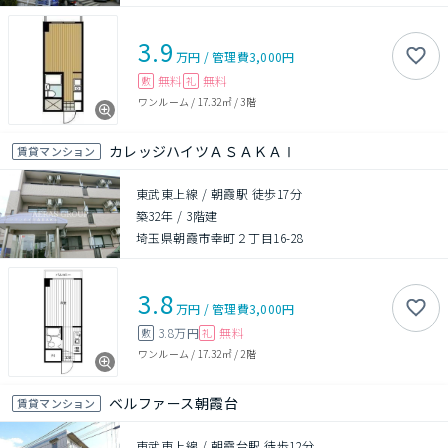
3.9
万円
/
管理費
3,000円
無料
無料
敷
礼
ワンルーム
/
17.32㎡
/
3階
カレッジハイツＡＳＡＫＡⅠ
賃貸マンション
東武東上線 / 朝霞駅 徒歩17分
築32年
/
3階建
埼玉県朝霞市幸町２丁目16-28
3.8
万円
/
管理費
3,000円
3.8万円
無料
敷
礼
ワンルーム
/
17.32㎡
/
2階
ベルファース朝霞台
賃貸マンション
東武東上線 / 朝霞台駅 徒歩12分