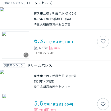
ロータスヒルズ
賃貸マンション
東武東上線 / 朝霞台駅 徒歩5分
築27年
/
地上5階地下1階建
埼玉県朝霞市東弁財２丁目
6.3
万円
/
管理費
5,000円
6.3万円
無料
敷
礼
1K
/
20.25㎡
/
2階
ドリームパレス
賃貸マンション
東武東上線 / 朝霞台駅 徒歩8分
築33年
/
3階建
埼玉県朝霞市西弁財２丁目
5.6
万円
/
管理費
3,000円
無料
無料
敷
礼