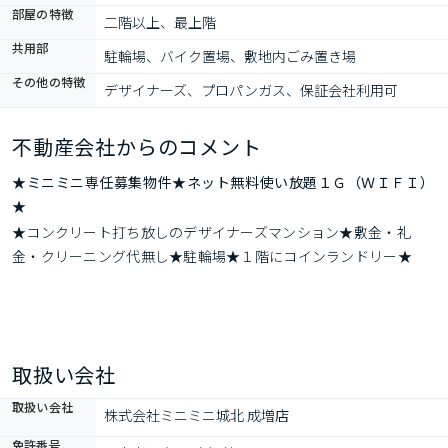
部屋の特徴
二階以上、最上階
共用部
駐輪場、バイク置場、敷地内ごみ置き場
その他の特徴
デザイナーズ、プロパンガス、保証会社利用可
不動産会社からのコメント
★ミニミニ専任募集物件★ネット無料使い放題１Ｇ（ＷＩＦＩ）
★
★コンクリート打ち放しのデザイナーズマンション★敷金・礼
金・クリーニング代無し★駐輪場★１階にコインランドリー★
取扱い会社
取扱い会社
株式会社ミニミニ城北 成増店
免許番号