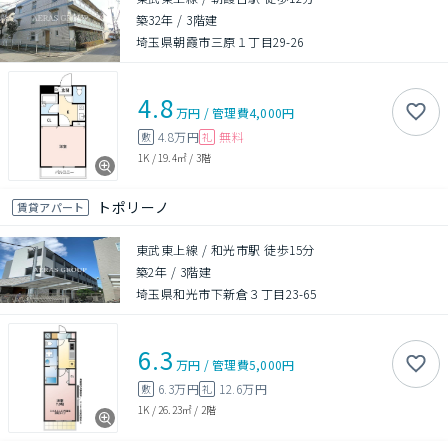
築32年
/
3階建
埼玉県朝霞市三原１丁目29-26
4.8
万円
/
管理費
4,000円
4.8万円
無料
敷
礼
1K
/
19.4㎡
/
3階
トポリーノ
賃貸アパート
東武東上線 / 和光市駅 徒歩15分
築2年
/
3階建
埼玉県和光市下新倉３丁目23-65
6.3
万円
/
管理費
5,000円
6.3万円
12.6万円
敷
礼
1K
/
26.23㎡
/
2階