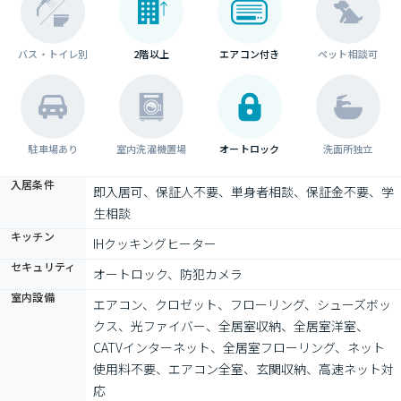
バス・トイレ別
2階以上
エアコン付き
ペット相談可
駐車場あり
室内洗濯機置場
オートロック
洗面所独立
入居条件
即入居可、保証人不要、単身者相談、保証金不要、学
生相談
キッチン
IHクッキングヒーター
セキュリティ
オートロック、防犯カメラ
室内設備
エアコン、クロゼット、フローリング、シューズボッ
クス、光ファイバー、全居室収納、全居室洋室、
CATVインターネット、全居室フローリング、ネット
使用料不要、エアコン全室、玄関収納、高速ネット対
応