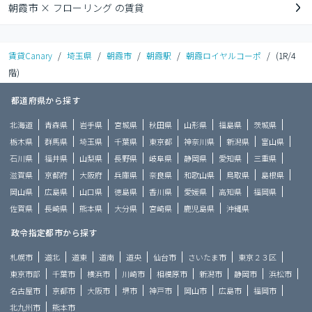
朝霞市 × フローリング の賃貸
賃貸Canary
/
埼玉県
/
朝霞市
/
朝霞駅
/
朝霞ロイヤルコーポ
/
(1R/4
階)
都道府県から探す
北海道
青森県
岩手県
宮城県
秋田県
山形県
福島県
茨城県
栃木県
群馬県
埼玉県
千葉県
東京都
神奈川県
新潟県
富山県
石川県
福井県
山梨県
長野県
岐阜県
静岡県
愛知県
三重県
滋賀県
京都府
大阪府
兵庫県
奈良県
和歌山県
鳥取県
島根県
岡山県
広島県
山口県
徳島県
香川県
愛媛県
高知県
福岡県
佐賀県
長崎県
熊本県
大分県
宮崎県
鹿児島県
沖縄県
政令指定都市から探す
札幌市
道北
道東
道南
道央
仙台市
さいたま市
東京２３区
東京市部
千葉市
横浜市
川崎市
相模原市
新潟市
静岡市
浜松市
名古屋市
京都市
大阪市
堺市
神戸市
岡山市
広島市
福岡市
北九州市
熊本市