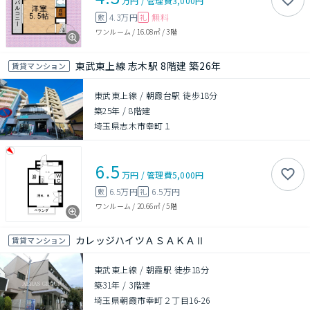
万円
/
管理費
3,000円
4.3万円
無料
敷
礼
ワンルーム
/
16.08㎡
/
3階
東武東上線 志木駅 8階建 築26年
賃貸マンション
東武東上線 / 朝霞台駅 徒歩18分
築25年
/
8階建
埼玉県志木市幸町１
6.5
万円
/
管理費
5,000円
6.5万円
6.5万円
敷
礼
ワンルーム
/
20.66㎡
/
5階
カレッジハイツＡＳＡＫＡⅡ
賃貸マンション
東武東上線 / 朝霞駅 徒歩18分
築31年
/
3階建
埼玉県朝霞市幸町２丁目16-26