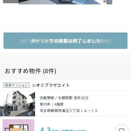
1分で完了!空室状況をお問い合わせ(無料)
カナリーでの掲載は終了しました
おすすめ物件 (8件)
シオミプラザエイト
賃貸マンション
武蔵野線 / 北朝霞駅 徒歩18分
築35年
/
4階建
埼玉県朝霞市溝沼５丁目１４－１５
4.3