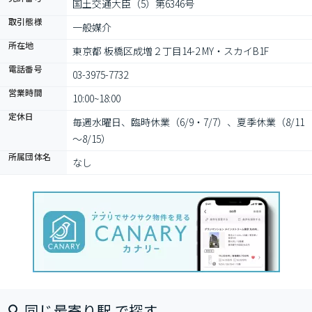
国土交通大臣（5）第6346号
取引態様
一般媒介
所在地
東京都 板橋区成増２丁目14-2 MY・スカイB1F
電話番号
03-3975-7732
営業時間
10:00~18:00
定休日
毎週水曜日、臨時休業（6/9・7/7）、夏季休業（8/11
～8/15）
所属団体名
なし
同じ最寄り駅 で探す