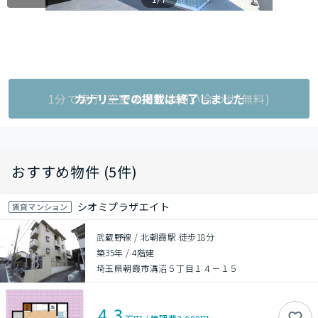
1分で完了!空室状況をお問い合わせ(無料)
カナリーでの掲載は終了しました
おすすめ物件 (5件)
シオミプラザエイト
賃貸マンション
武蔵野線 / 北朝霞駅 徒歩18分
築35年
/
4階建
埼玉県朝霞市溝沼５丁目１４－１５
4.3