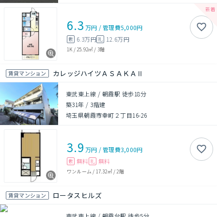
6.3
万円
/
管理費
5,000円
6.3万円
12.6万円
敷
礼
1K
/
25.92㎡
/
3階
カレッジハイツＡＳＡＫＡⅡ
賃貸マンション
東武東上線 / 朝霞駅 徒歩18分
築31年
/
3階建
埼玉県朝霞市幸町２丁目16-26
3.9
万円
/
管理費
3,000円
無料
無料
敷
礼
ワンルーム
/
17.32㎡
/
2階
ロータスヒルズ
賃貸マンション
東武東上線 / 朝霞台駅 徒歩5分