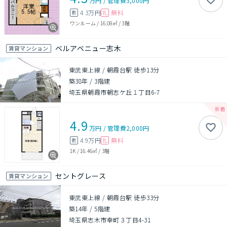
万円
/
管理費
3,000円
4.3万円
無料
敷
礼
ワンルーム
/
16.08㎡
/
3階
ベルアベニュー志木
賃貸マンション
東武東上線 / 朝霞台駅 徒歩13分
築38年
/
3階建
埼玉県朝霞市朝志ケ丘１丁目6-7
4.9
万円
/
管理費
2,000円
4.9万円
無料
敷
礼
1K
/
16.46㎡
/
3階
セントグレース
賃貸マンション
東武東上線 / 朝霞台駅 徒歩33分
築14年
/
5階建
埼玉県志木市幸町３丁目4-31