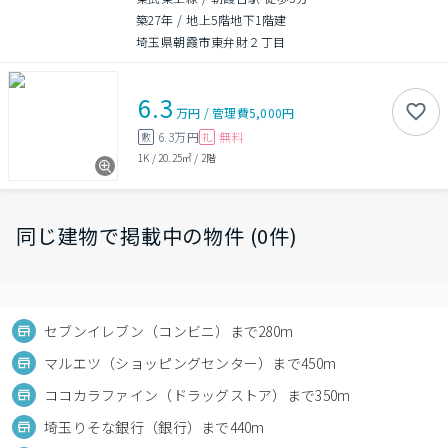
築27年
/
地上5階地下1階建
埼玉県朝霞市東弁財２丁目
6.3
万円
/
管理費
5,000円
6.3万円
無料
敷
礼
1K
/
20.25㎡
/
2階
同じ建物で掲載中の物件 (0件)
セブンイレブン（コンビニ）まで280m
マルエツ（ショッピングセンター）まで450m
ココカラファイン（ドラッグストア）まで350m
埼玉りそな銀行（銀行）まで440m