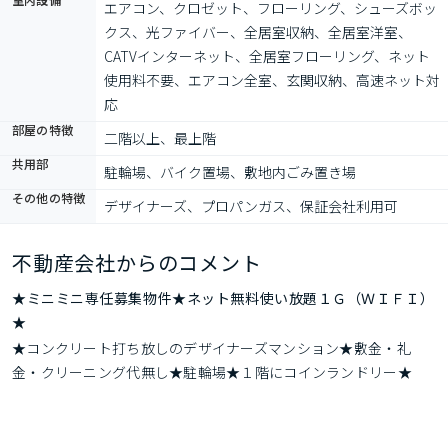
エアコン、クロゼット、フローリング、シューズボッ
クス、光ファイバー、全居室収納、全居室洋室、
CATVインターネット、全居室フローリング、ネット
使用料不要、エアコン全室、玄関収納、高速ネット対
応
部屋の特徴
二階以上、最上階
共用部
駐輪場、バイク置場、敷地内ごみ置き場
その他の特徴
デザイナーズ、プロパンガス、保証会社利用可
不動産会社からのコメント
★ミニミニ専任募集物件★ネット無料使い放題１Ｇ（ＷＩＦＩ）
★
★コンクリート打ち放しのデザイナーズマンション★敷金・礼
金・クリーニング代無し★駐輪場★１階にコインランドリー★