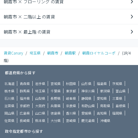
朝霞市 × フローリング の賃貸
朝霞市 × 二階以上 の賃貸
朝霞市 × 最上階 の賃貸
賃貸Canary
/
埼玉県
/
朝霞市
/
朝霞駅
/
朝霞ロイヤルコーポ
/
(1R/4
階)
都道府県から探す
北海道
青森県
岩手県
宮城県
秋田県
山形県
福島県
茨城県
栃木県
群馬県
埼玉県
千葉県
東京都
神奈川県
新潟県
富山県
石川県
福井県
山梨県
長野県
岐阜県
静岡県
愛知県
三重県
滋賀県
京都府
大阪府
兵庫県
奈良県
和歌山県
鳥取県
島根県
岡山県
広島県
山口県
徳島県
香川県
愛媛県
高知県
福岡県
佐賀県
長崎県
熊本県
大分県
宮崎県
鹿児島県
沖縄県
政令指定都市から探す