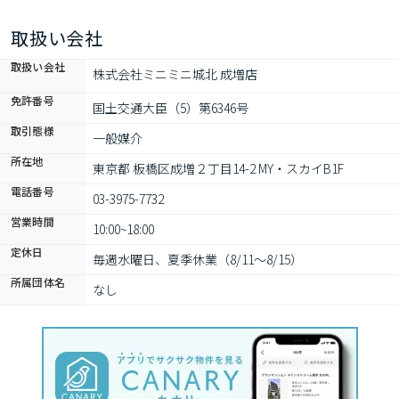
取扱い会社
取扱い会社
株式会社ミニミニ城北 成増店
免許番号
国土交通大臣（5）第6346号
取引態様
一般媒介
所在地
東京都 板橋区成増２丁目14-2 MY・スカイB1F
電話番号
03-3975-7732
営業時間
10:00~18:00
定休日
毎週水曜日、夏季休業（8/11～8/15）
所属団体名
なし