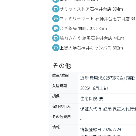
サミットストア石神井台店 394m
ファミリーマート 石神井台七丁目店 34
スギ薬局 関町北店 586m
焼肉きんぐ 練馬石神井台店 441m
上智大学石神井キャンパス 662m
その他
駐車/駐輪
近隣 費用: 6,028円(税込) 距離:
入居時期
2026年8月上旬
損保
住宅保険: 要
保証代行人
保証人代行: 必須 保証人代行会
その他費用
-
情報
情報登録日:
2026/7/29