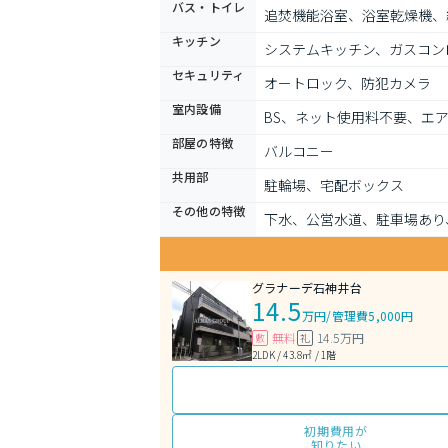
バス・トイレ
追焚機能浴室、浴室乾燥機、
キッチン
システムキッチン、ガスコン
セキュリティ
オートロック、防犯カメラ
室内設備
BS、ネット使用料不要、エ
部屋の特徴
バルコニー
共用部
駐輪場、宅配ボックス
その他の特徴
下水、公営水道、駐車場あり
グラナーデ石神井台
14.5
万円
/
管理費5,000円
無料
14.5万円
敷
礼
2LDK / 43.8㎡ / 1階
初期費用が
知りたい