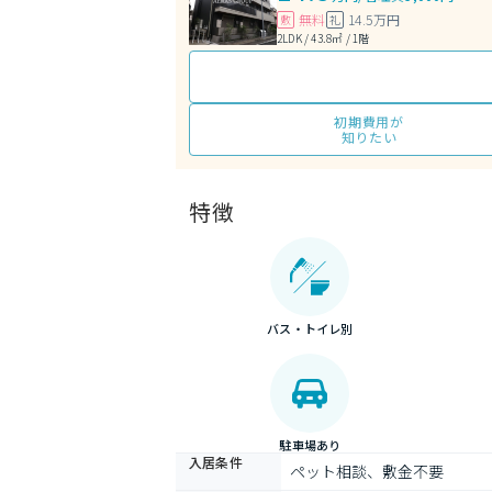
無料
14.5万円
敷
礼
2LDK / 43.8㎡ / 1階
初期費用が
知りたい
特徴
バス・トイレ別
駐車場あり
入居条件
ペット相談、敷金不要