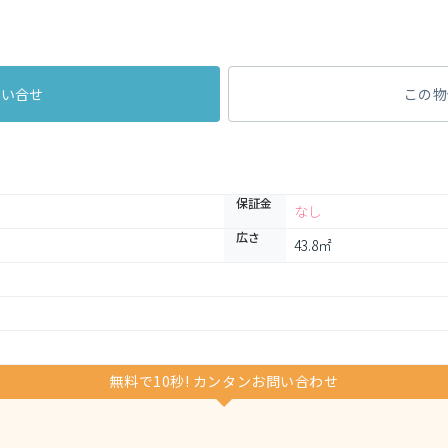
問い合せ
この物
保証金
なし
広さ
43.8㎡
無料で10秒! カンタンお問い合わせ