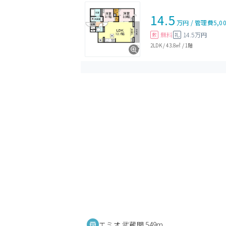
14.5
万円
/
管理費
5,0
無料
14.5万円
敷
礼
2LDK
/
43.8㎡
/
1階
エミオ 武蔵関 549m