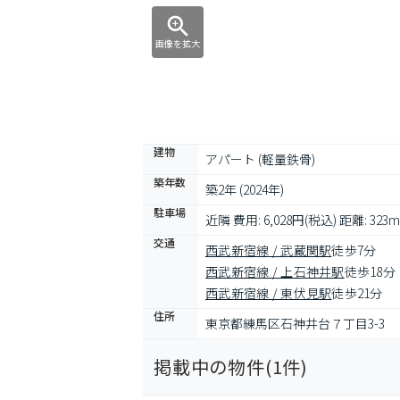
画像を拡大
建物
アパート (軽量鉄骨)
築年数
築2年 (2024年)
駐車場
近隣 費用: 6,028円(税込) 距離: 323m
交通
西武新宿線 / 武蔵関駅
徒歩7分
西武新宿線 / 上石神井駅
徒歩18分
西武新宿線 / 東伏見駅
徒歩21分
住所
東京都練馬区石神井台７丁目3-3
掲載中の物件(
1
件)