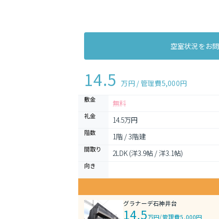
空室状況をお
14.5
万円 / 管理費
5,000円
敷金
無料
礼金
14.5万円
階数
1階 / 3階建
間取り
2LDK (洋3.9帖 / 洋3.1帖)
向き
グラナーデ石神井台
14.5
万円
/
管理費5,000円