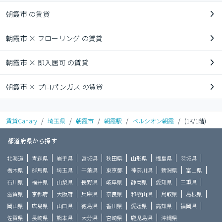
朝霞市 の賃貸
朝霞市 × フローリング の賃貸
朝霞市 × 即入居可 の賃貸
朝霞市 × プロパンガス の賃貸
賃貸Canary
/
埼玉県
/
朝霞市
/
朝霞駅
/
ベルシオン朝霞
/
(1K/1階)
都道府県から探す
北海道
青森県
岩手県
宮城県
秋田県
山形県
福島県
茨城県
栃木県
群馬県
埼玉県
千葉県
東京都
神奈川県
新潟県
富山県
石川県
福井県
山梨県
長野県
岐阜県
静岡県
愛知県
三重県
滋賀県
京都府
大阪府
兵庫県
奈良県
和歌山県
鳥取県
島根県
岡山県
広島県
山口県
徳島県
香川県
愛媛県
高知県
福岡県
佐賀県
長崎県
熊本県
大分県
宮崎県
鹿児島県
沖縄県