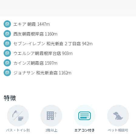
エキア 朝霞 1447m
西友朝霞根岸店 1160m
セブン-イレブン 和光新倉２丁目店 942m
ウエルシア朝霞根岸台店 903m
カインズ朝霞店 1597m
ジョナサン 和光新倉店 1162m
特徴
バス・トイレ別
2階以上
エアコン付き
ペット相談可