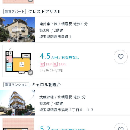
クレストアサカII
賃貸アパート
東武東上線 / 朝霞駅 徒歩21分
築33年
/
2階建
埼玉県朝霞市幸町１
4.5
万円
/
管理費
なし
無料
無料
敷
礼
1K
/
16.52㎡
/
2階
キャロル朝霞台
賃貸マンション
武蔵野線 / 北朝霞駅 徒歩5分
築35年
/
4階建
埼玉県朝霞市浜崎２丁目６－１３
5.2