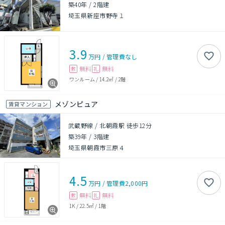
築40年
/
2階建
埼玉県新座市野寺１
3.9
万円
/
管理費
なし
無料
無料
敷
礼
ワンルーム
/
14.2㎡
/
2階
メゾンピュア
賃貸マンション
武蔵野線 / 北朝霞駅 徒歩12分
築39年
/
3階建
埼玉県朝霞市三原４
4.5
万円
/
管理費
2,000円
無料
無料
敷
礼
1K
/
22.5㎡
/
1階