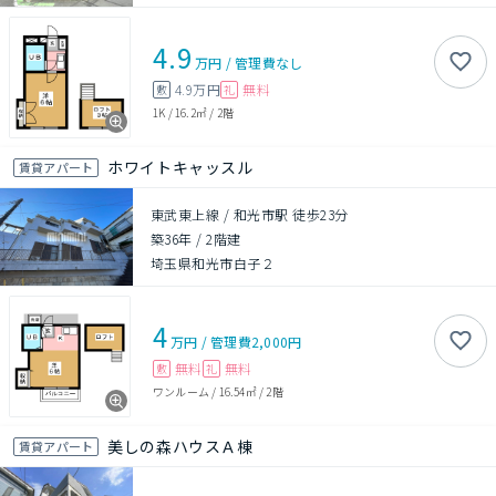
4.9
万円
/
管理費
なし
4.9万円
無料
敷
礼
1K
/
16.2㎡
/
2階
ホワイトキャッスル
賃貸アパート
東武東上線 / 和光市駅 徒歩23分
築36年
/
2階建
埼玉県和光市白子２
4
万円
/
管理費
2,000円
無料
無料
敷
礼
ワンルーム
/
16.54㎡
/
2階
美しの森ハウスＡ棟
賃貸アパート