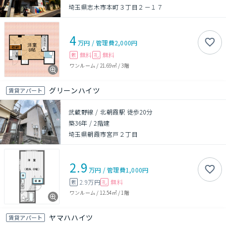
埼玉県志木市本町３丁目２－１７
4
万円
/
管理費
2,000円
無料
無料
敷
礼
ワンルーム
/
21.69㎡
/
3階
グリーンハイツ
賃貸アパート
武蔵野線 / 北朝霞駅 徒歩20分
築36年
/
2階建
埼玉県朝霞市宮戸２丁目
2.9
万円
/
管理費
1,000円
2.9万円
無料
敷
礼
ワンルーム
/
12.54㎡
/
1階
ヤマハハイツ
賃貸アパート