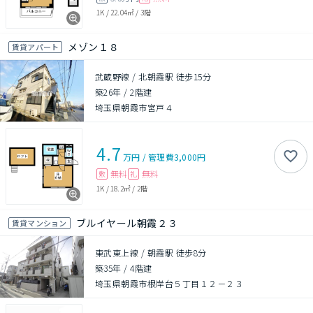
1K
/
22.04㎡
/
3階
メゾン１８
賃貸アパート
武蔵野線 / 北朝霞駅 徒歩15分
築26年
/
2階建
埼玉県朝霞市宮戸４
4.7
万円
/
管理費
3,000円
無料
無料
敷
礼
1K
/
18.2㎡
/
2階
ブルイヤール朝霞２３
賃貸マンション
東武東上線 / 朝霞駅 徒歩8分
築35年
/
4階建
埼玉県朝霞市根岸台５丁目１２－２３