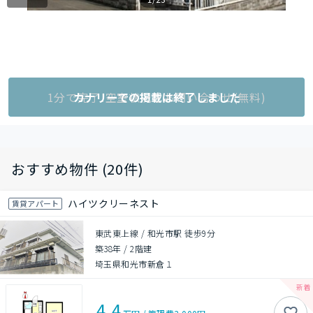
1分で完了!空室状況をお問い合わせ(無料)
カナリーでの掲載は終了しました
おすすめ物件 (20件)
ハイツクリーネスト
賃貸アパート
東武東上線 / 和光市駅 徒歩9分
築38年
/
2階建
埼玉県和光市新倉１
4.4