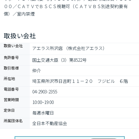
００／ＣＡＴＶでＢＳＣＳ視聴可（ＣＡＴＶＢＳ別途契約要有
償）／室内禁煙
取扱い会社
取扱い会社
アエラス所沢店 （株式会社アエラス）
免許番号
国土交通大臣（3）第8522号
取引態様
仲介
所在地
埼玉県所沢市日吉町１１－２０　フジビル　６階
電話番号
04-2903-2355
営業時間
10:00~19:00
定休日
毎週水曜日
所属団体名
全日本不動産協会