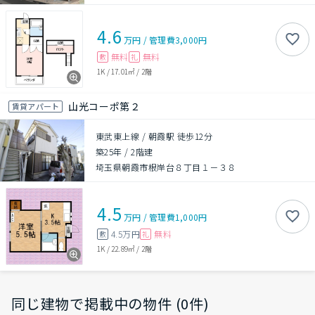
4.6
万円
/
管理費
3,000円
無料
無料
敷
礼
1K
/
17.01㎡
/
2階
山光コーポ第２
賃貸アパート
東武東上線 / 朝霞駅 徒歩12分
築25年
/
2階建
埼玉県朝霞市根岸台８丁目１－３８
4.5
万円
/
管理費
1,000円
4.5万円
無料
敷
礼
1K
/
22.89㎡
/
2階
同じ建物で掲載中の物件 (0件)