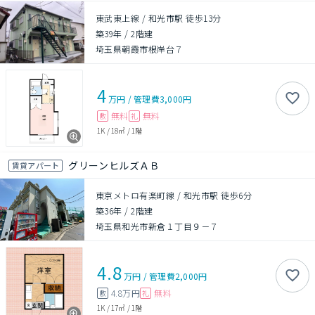
東武東上線 / 和光市駅 徒歩13分
築39年
/
2階建
埼玉県朝霞市根岸台７
4
万円
/
管理費
3,000円
無料
無料
敷
礼
1K
/
18㎡
/
1階
グリーンヒルズＡＢ
賃貸アパート
東京メトロ有楽町線 / 和光市駅 徒歩6分
築36年
/
2階建
埼玉県和光市新倉１丁目９－７
4.8
万円
/
管理費
2,000円
4.8万円
無料
敷
礼
1K
/
17㎡
/
1階