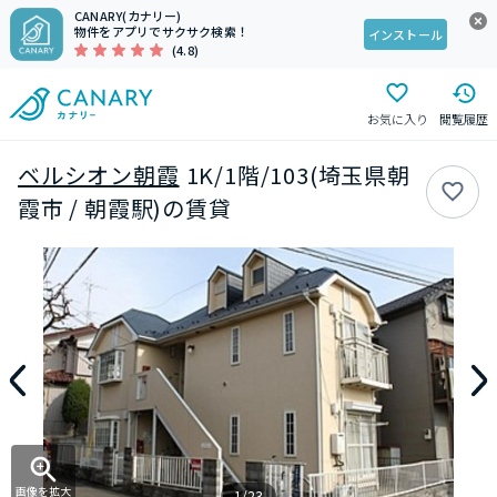
CANARY(カナリー)
物件をアプリでサクサク検索！
インストール
(4.8)
お気に入り
閲覧履歴
ベルシオン朝霞
1K/1階/103(埼玉県朝
霞市 / 朝霞駅)の賃貸
画像を拡大
1/23