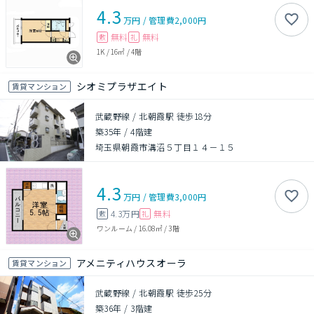
4.3
万円
/
管理費
2,000円
無料
無料
敷
礼
1K
/
16㎡
/
4階
シオミプラザエイト
賃貸マンション
武蔵野線 / 北朝霞駅 徒歩18分
築35年
/
4階建
埼玉県朝霞市溝沼５丁目１４－１５
4.3
万円
/
管理費
3,000円
4.3万円
無料
敷
礼
ワンルーム
/
16.08㎡
/
3階
アメニティハウスオーラ
賃貸マンション
武蔵野線 / 北朝霞駅 徒歩25分
築36年
/
3階建