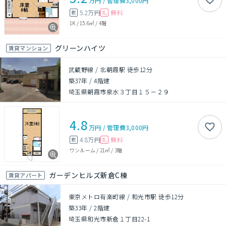
万円
/
管理費
3,000円
5.2万円
無料
敷
礼
1K
/
15.6㎡
/
4階
グリーンハイツ
賃貸マンション
武蔵野線 / 北朝霞駅 徒歩12分
築37年
/
4階建
埼玉県朝霞市泉水３丁目１５－２９
4.8
万円
/
管理費
3,000円
4.8万円
無料
敷
礼
ワンルーム
/
21㎡
/
3階
ガーデンヒルズ新倉C棟
賃貸アパート
東京メトロ有楽町線 / 和光市駅 徒歩12分
築33年
/
2階建
埼玉県和光市新倉１丁目22-1