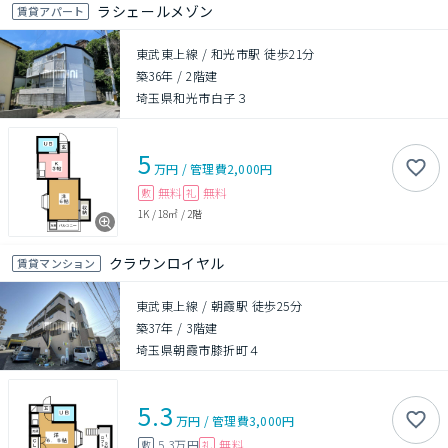
ラシェールメゾン
賃貸アパート
東武東上線 / 和光市駅 徒歩21分
築36年
/
2階建
埼玉県和光市白子３
5
万円
/
管理費
2,000円
無料
無料
敷
礼
1K
/
18㎡
/
2階
クラウンロイヤル
賃貸マンション
東武東上線 / 朝霞駅 徒歩25分
築37年
/
3階建
埼玉県朝霞市膝折町４
5.3
万円
/
管理費
3,000円
5.3万円
無料
敷
礼