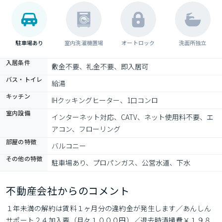
駐車場あり
室内洗濯機置場
オートロック
洗面所独立
入居条件
敷金不要、礼金不要、即入居可
バス・トイレ
給湯
キッチン
IHクッキングヒーター、1口コンロ
室内設備
インターネット対応、CATV、ネット使用料不要、エ
アコン、フローリング
部屋の特徴
バルコニー
その他の特徴
駐車場あり、プロパンガス、公営水道、下水
不動産会社からのコメント
１年未満の解約は賃料１ヶ月分の違約金が発生します／あんしん
サポート２４加入要（月々１０００円）／退去時清掃費￥１９８