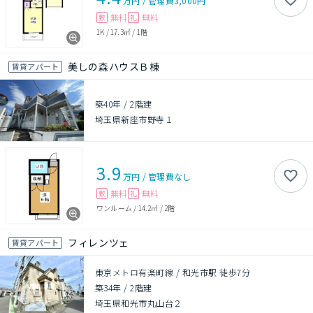
万円
/
管理費
3,000円
無料
無料
敷
礼
1K
/
17.3㎡
/
1階
美しの森ハウスＢ棟
賃貸アパート
築40年
/
2階建
埼玉県新座市野寺１
3.9
万円
/
管理費
なし
無料
無料
敷
礼
ワンルーム
/
14.2㎡
/
2階
フィレンツェ
賃貸アパート
東京メトロ有楽町線 / 和光市駅 徒歩7分
築34年
/
2階建
埼玉県和光市丸山台２