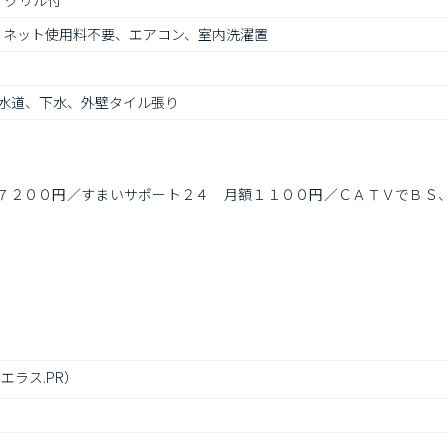
、グリル付
V、ネット使用料不要、エアコン、室内洗濯置
水道、下水、外壁タイル張り
７２００円／すまいサポート２４　月額１１００円／ＣＡＴＶでＢＳ
エラス.PR）