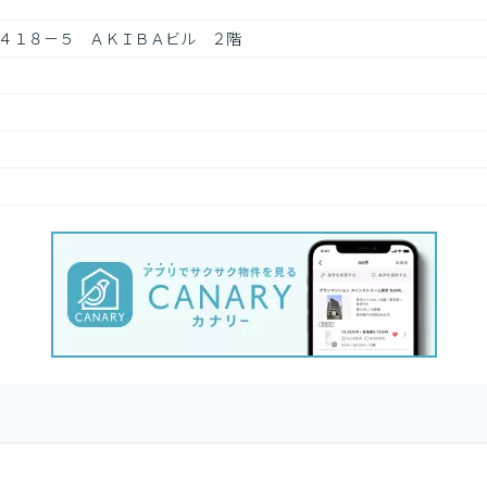
４１８－５　ＡＫＩＢＡビル　２階