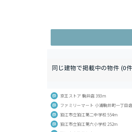
同じ建物で掲載中の物件 (0件
京王ストア 駒井店 393m
ファミリーマート 小浦駒井町一丁目店 
狛江市立狛江第二中学校 554m
狛江市立狛江第六小学校 252m