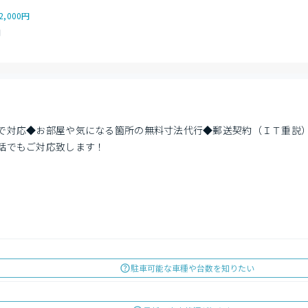
2,000円
円
で対応◆お部屋や気になる箇所の無料寸法代行◆郵送契約（ＩＴ重説
話でもご対応致します！
駐車可能な車種や台数を知りたい