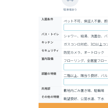
駐車場あり
入居条件
ペット不可、保証人不要、即
バス・トイレ
シャワー、給湯、洗面台、バ
キッチン
ガスコンロ対応、3口以上コ
セキュリティ
防犯カメラ、オートロック
室内設備
フローリング、全居室フロー
部屋の特徴
二階以上、陽当り良好、バル
共用部
敷地内ごみ置き場、駐輪場
その他の特徴
眺望良好、公営水道、下水