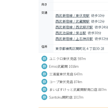
向き
交通
西武新宿線 / 東伏見駅
徒歩10分
西武新宿線 / 武蔵関駅
徒歩12分
西武新宿線 / 西武柳沢駅
徒歩24
西武池袋線 / 保谷駅
徒歩30分
西武新宿線 / 上石神井駅
徒歩32
住所
東京都練馬区関町北４丁目30-28
ユニクロ東伏見店 597m
Emio武蔵関 1016m
三浦屋東伏見店 647m
コープ東伏見店 874m
まいばすけっと武蔵関駅南口店 887m
Santoku関町店 1017m