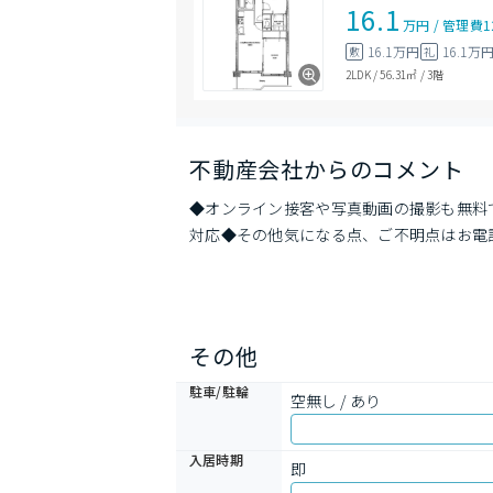
16.1
万円
/
管理費
1
16.1万円
16.1万
敷
礼
2LDK
/
56.31㎡
/
3階
不動産会社からのコメント
◆オンライン接客や写真動画の撮影も無料
対応◆その他気になる点、ご不明点はお電
その他
駐車/駐輪
空無し / あり
入居時期
即