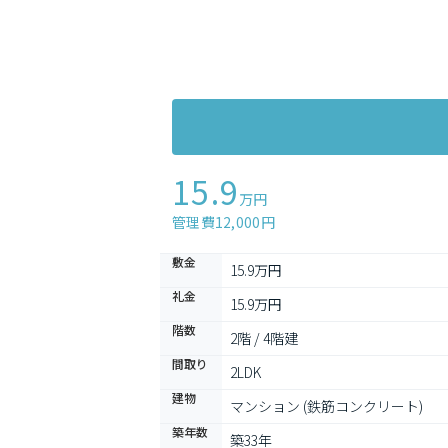
15.9
万円
管理費12,000円
敷金
15.9万円
礼金
15.9万円
階数
2階 / 4階建
間取り
2LDK
建物
マンション (鉄筋コンクリート)
築年数
築33年