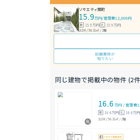
ソサエティ関町
15.9
万円
/
管理費12,000円
15.9万円
15.9万円
敷
礼
2LDK / 56.31㎡ / 2階
初期費用が
知りたい
同じ建物で掲載中の物件 (2件
16.6
万円
/
管理費
1
16.6万円
16.6万
敷
礼
2LDK
/
56.31㎡
/
2階