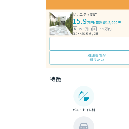
ソサエティ関町
15.9
万円
/
管理費12,000円
15.9万円
15.9万円
敷
礼
2LDK / 56.31㎡ / 2階
初期費用が
知りたい
特徴
バス・トイレ別