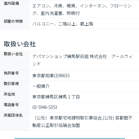
室内設備
エアコン、冷房、暖房、インターホン、フローリン
グ、室内洗濯置、照明付
部屋の特徴
バルコニー、二階以上、最上階
取扱い会社
取扱い会社
アパマンショップ練馬駅前店 株式会社　アールウィ
ンド
免許番号
東京都知事(3)96635
取引態様
一般媒介
所在地
東京都練馬区練馬１丁目
電話番号
03-5946-5353
所属団体名
（公社）東京都宅地建物取引業協会,(公社) 首都圏不
動産公正取引協議会加盟