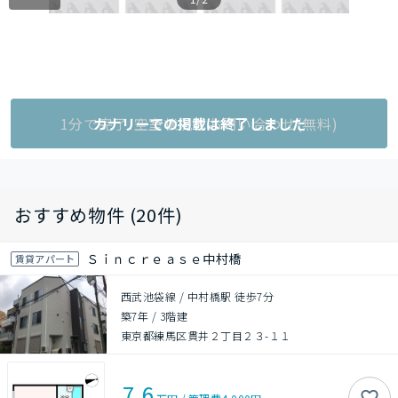
1分で完了!空室状況をお問い合わせ(無料)
カナリーでの掲載は終了しました
おすすめ物件 (20件)
Ｓｉｎｃｒｅａｓｅ中村橋
賃貸アパート
西武池袋線 / 中村橋駅 徒歩7分
築7年
/
3階建
東京都練馬区貫井２丁目２３-１１
7.6