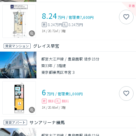
8.24
万円
/
管理費
7,600円
8.24万円
8.24万円
敷
礼
1K
/
20.72㎡
/
3階
グレイス早宮
賃貸マンション
都営大江戸線 / 豊島園駅 徒歩15分
築33年
/
3階建
東京都練馬区早宮３
6
万円
/
管理費
1,000円
無料
無料
敷
礼
1K
/
20.66㎡
/
3階
サンアリーナ練馬
賃貸アパート
都営大江戸線 / 豊島園駅 徒歩12分