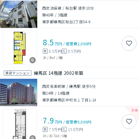
西武池袋線 / 桜台駅 徒歩10分
築48年
/
3階建
東京都練馬区桜台2丁目54-6
8.5
万円
/
管理費
2,000円
8.5万円
8.5万円
敷
礼
2K
/
30㎡
/
3階
練馬区 14階建 2002年築
賃貸マンション
西武有楽町線 / 練馬駅 徒歩5分
築24年
/
14階建
東京都練馬区中村北１丁目1-14
7.9
万円
/
管理費
9,000円
7.9万円
15.8万円
敷
礼
1K
/
20.72㎡
/
6階