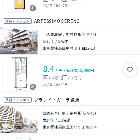
1K
/
21.04㎡
/
2階
ARTESSIMO SERENO
賃貸マンション
西武豊島線 / 中村橋駅 徒歩7分
築15年
/
5階建
東京都練馬区中村３丁目22-13
8.4
万円
/
管理費
15,000円
8.4万円
8.4万円
敷
礼
1K
/
21.03㎡
/
4階
グランド・ガーラ練馬
賃貸マンション
西武有楽町線 / 練馬駅 徒歩4分
築27年
/
13階建
東京都練馬区豊玉北５丁目23-4