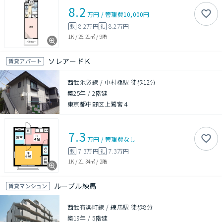
8.2
万円
/
管理費
10,000円
8.2万円
8.2万円
敷
礼
1K
/
26.21㎡
/
9階
ソレアードＫ
賃貸アパート
西武池袋線 / 中村橋駅 徒歩12分
築25年
/
2階建
東京都中野区上鷺宮４
7.3
万円
/
管理費
なし
7.3万円
7.3万円
敷
礼
1K
/
21.34㎡
/
2階
ルーブル練馬
賃貸マンション
西武有楽町線 / 練馬駅 徒歩8分
築19年
/
5階建