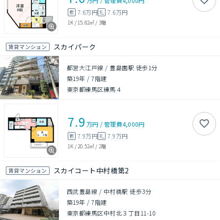
万円
/
管理費
4,000円
7.6万円
7.6万円
敷
礼
1K
/
15.82㎡
/
3階
スカイパーク
賃貸マンション
都営大江戸線 / 豊島園駅 徒歩1分
築19年
/
7階建
東京都練馬区練馬４
7.9
万円
/
管理費
4,000円
7.9万円
7.9万円
敷
礼
1K
/
20.52㎡
/
2階
スカイコート中村橋第2
賃貸マンション
西武豊島線 / 中村橋駅 徒歩3分
築19年
/
7階建
東京都練馬区中村北３丁目11-10