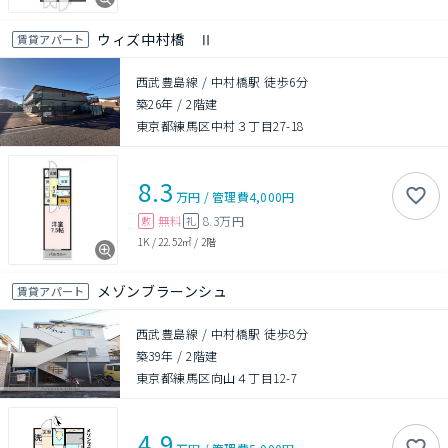
ウィズ中村橋 Ⅱ
賃貸アパート
西武豊島線 / 中村橋駅 徒歩6分
築26年
/
2階建
東京都練馬区中村３丁目27-18
8.3
万円
/
管理費
4,000円
無料
8.3万円
敷
礼
1K
/
22.52㎡
/
2階
メゾンブラーンシュ
賃貸アパート
西武豊島線 / 中村橋駅 徒歩8分
築39年
/
2階建
東京都練馬区向山４丁目12-7
4.9