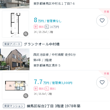
東京都練馬区中村北１丁目7-6
8
万円
/
管理費
なし
無料
16万円
敷
礼
1K
/
20.25㎡
/
2階
グランクオール中村橋
賃貸アパート
西武池袋線 / 中村橋駅 徒歩8分
築4年
/
3階建
東京都練馬区貫井５
7.7
万円
/
管理費
3,000円
無料
無料
敷
礼
1K
/
16.8㎡
/
2階
練馬区桜台2丁目 3階建 1978年築
賃貸マンション