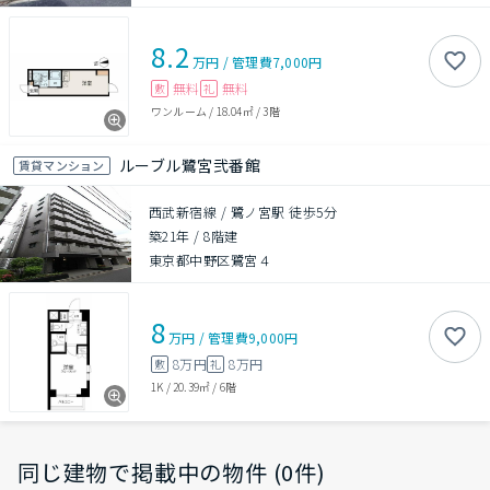
8.2
万円
/
管理費
7,000円
無料
無料
敷
礼
ワンルーム
/
18.04㎡
/
3階
ルーブル鷺宮弐番館
賃貸マンション
西武新宿線 / 鷺ノ宮駅 徒歩5分
築21年
/
8階建
東京都中野区鷺宮４
8
万円
/
管理費
9,000円
8万円
8万円
敷
礼
1K
/
20.39㎡
/
6階
同じ建物で掲載中の物件 (0件)