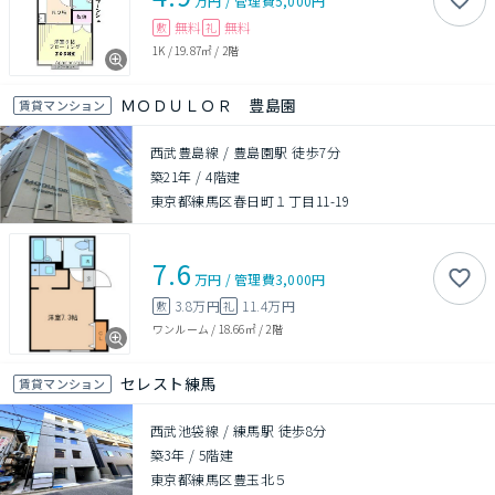
万円
/
管理費
5,000円
無料
無料
敷
礼
1K
/
19.87㎡
/
2階
ＭＯＤＵＬＯＲ 豊島園
賃貸マンション
西武豊島線 / 豊島園駅 徒歩7分
築21年
/
4階建
東京都練馬区春日町１丁目11-19
7.6
万円
/
管理費
3,000円
3.8万円
11.4万円
敷
礼
ワンルーム
/
18.66㎡
/
2階
セレスト練馬
賃貸マンション
西武池袋線 / 練馬駅 徒歩8分
築3年
/
5階建
東京都練馬区豊玉北５