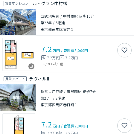
ル・グラン中村橋
賃貸マンション
西武池袋線 / 中村橋駅 徒歩10分
築23年
/
3階建
東京都練馬区貫井２
7.2
万円
/
管理費
3,000円
7.2万円
7.2万円
敷
礼
1K
/
21.6㎡
/
3階
ラヴィルII
賃貸アパート
都営大江戸線 / 豊島園駅 徒歩7分
築25年
/
2階建
東京都練馬区春日町１
7.2
万円
/
管理費
2,000円
7.2万円
7.2万円
敷
礼