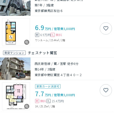
築7年
/
3階建
東京都練馬区桜台６
6.9
万円
/
管理費
3,000円
6.9万円
無料
敷
礼
ワンルーム
/
15.44㎡
/
2階
チェスナット鷺宮
賃貸マンション
西武新宿線 / 鷺ノ宮駅 徒歩6分
築14年
/
3階建
東京都中野区鷺宮４丁目４０－２
家賃カード決済可
7.7
万円
/
管理費
3,000円
無料
15.4万円
敷
礼
1K
/
25.25㎡
/
2階