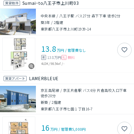
Sumai−to八王子市上川町03
賃貸物件
中央本線 / 八王子駅 バス27分 森下下車 徒歩2分
築3年
/
2階建
東京都八王子市上川町1939-14
13.8
万円
/
管理費
なし
13.8万円
無料
敷
礼
4LDK
/
98.54㎡
/
-
LAMERBLEUE
賃貸アパート
京王高尾線 / 京王片倉駅 バス6分 片倉高校入口下車
徒歩20分
新築
/
2階建
東京都八王子市七国１丁目16-7
16
万円
/
管理費
5,000円