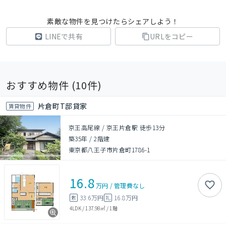
素敵な物件を見つけたらシェアしよう！
LINEで共有
URLをコピー
おすすめ物件 (
10
件)
片倉町T邸貸家
賃貸物件
京王高尾線 / 京王片倉駅 徒歩13分
築35年
/
2階建
東京都八王子市片倉町1786-1
16.8
万円
/
管理費
なし
33.6万円
16.8万円
敷
礼
4LDK
/
137.98㎡
/
1階