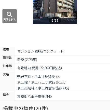
画像を拡大
1/15
建物
マンション (鉄筋コンクリート)
築年数
新築 (2025年)
駐車場
有敷地内 費用: 22,000円(税込)
交通
中央本線 / 八王子駅
徒歩7分
京王線 / 京王八王子駅
徒歩12分
京王高尾線 / 京王片倉駅
徒歩23分
住所
東京都八王子市寺町45
掲載中の物件(
20
件)