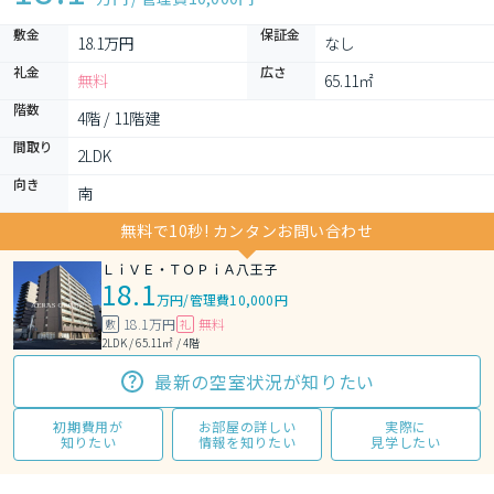
敷金
保証金
18.1万円
なし
礼金
広さ
無料
65.11㎡
階数
4階 / 11階建
間取り
2LDK 
向き
南
無料で10秒! カンタンお問い合わせ
ＬｉＶＥ・ＴＯＰｉＡ八王子
18.1
万円
/
管理費10,000円
18.1万円
無料
敷
礼
2LDK / 65.11㎡ / 4階
最新の空室状況が知りたい
初期費用が
お部屋の詳しい
実際に
知りたい
情報を知りたい
見学したい