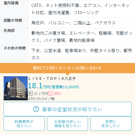
室内設備
CATV、ネット使用料不要、エアコン、インターネッ
ト対応、室内洗濯置、フローリング
部屋の特徴
角住戸、バルコニー、二階以上、ペアガラス
共用部
敷地内ごみ置き場、エレベーター、駐輪場、宅配ボッ
クス、バイク置場、敷地内駐車場
その他の特徴
下水、公営水道、駐車場あり、外壁タイル張り、都市
ガス
無料で10秒! カンタンお問い合わせ
ＬｉＶＥ・ＴＯＰｉＡ八王子
18.1
万円
/
管理費10,000円
18.1万円
無料
敷
礼
2LDK / 65.11㎡ / 4階
最新の空室状況が知りたい
初期費用が
お部屋の詳しい
実際に
知りたい
情報を知りたい
見学したい