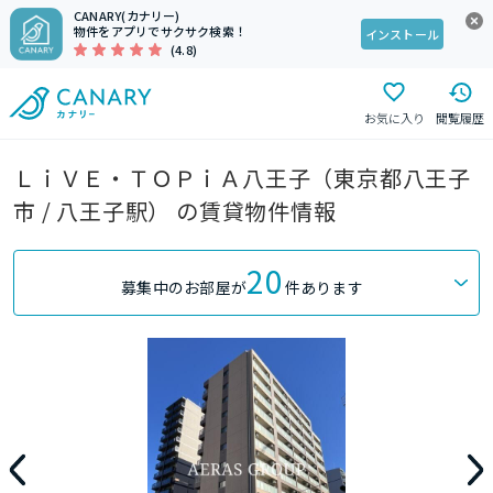
CANARY(カナリー)
物件をアプリでサクサク検索！
インストール
(4.8)
お気に入り
閲覧履歴
ＬｉＶＥ・ＴＯＰｉＡ八王子（東京都八王子
市 / 八王子駅） の賃貸物件情報
20
募集中のお部屋が
件あります