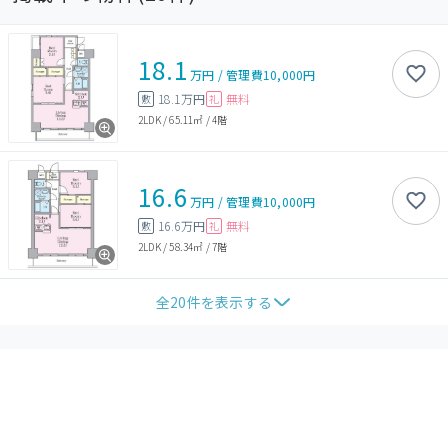
18.1
万円
/
管理費
10,000円
18.1万円
無料
敷
礼
2LDK
/
65.11㎡
/
4階
16.6
万円
/
管理費
10,000円
16.6万円
無料
敷
礼
2LDK
/
58.34㎡
/
7階
全
20
件を表示する