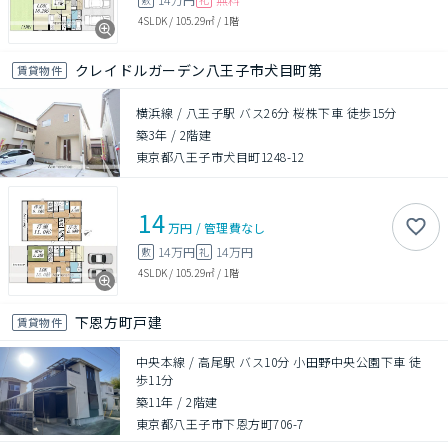
4SLDK
/
105.29㎡
/
1階
クレイドルガーデン八王子市犬目町第
賃貸物件
横浜線 / 八王子駅 バス26分 桜株下車 徒歩15分
築3年
/
2階建
東京都八王子市犬目町1248-12
14
万円
/
管理費
なし
14万円
14万円
敷
礼
4SLDK
/
105.29㎡
/
1階
下恩方町戸建
賃貸物件
中央本線 / 高尾駅 バス10分 小田野中央公園下車 徒
歩11分
築11年
/
2階建
東京都八王子市下恩方町706-7