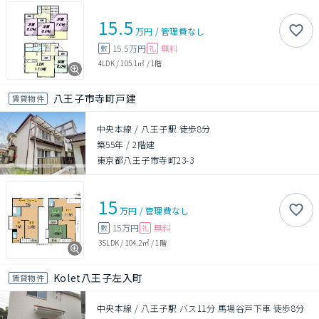
15.5
万円
/
管理費
なし
15.5万円
無料
敷
礼
4LDK
/
105.1㎡
/
1階
八王子市寺町戸建
賃貸物件
中央本線 / 八王子駅 徒歩8分
築55年
/
2階建
東京都八王子市寺町23-3
15
万円
/
管理費
なし
15万円
無料
敷
礼
3SLDK
/
104.2㎡
/
1階
Kolet八王子左入町
賃貸物件
中央本線 / 八王子駅 バス11分 馬場谷戸下車 徒歩8分