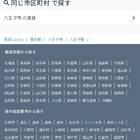
同じ市区町村 で探す
八王子市 の賃貸
賃貸Canary
/
東京都
/
八王子市
/
八王子駅
/
都道府県から探す
北海道
青森県
岩手県
宮城県
秋田県
山形県
福島県
茨城県
栃木県
群馬県
埼玉県
千葉県
東京都
神奈川県
新潟県
富山県
石川県
福井県
山梨県
長野県
岐阜県
静岡県
愛知県
三重県
滋賀県
京都府
大阪府
兵庫県
奈良県
和歌山県
鳥取県
島根県
岡山県
広島県
山口県
徳島県
香川県
愛媛県
高知県
福岡県
佐賀県
長崎県
熊本県
大分県
宮崎県
鹿児島県
沖縄県
政令指定都市から探す
札幌市
道北
道東
道南
道央
仙台市
さいたま市
東京２３区
東京市部
千葉市
横浜市
川崎市
相模原市
新潟市
静岡市
浜松市
名古屋市
京都市
大阪市
堺市
神戸市
岡山市
広島市
福岡市