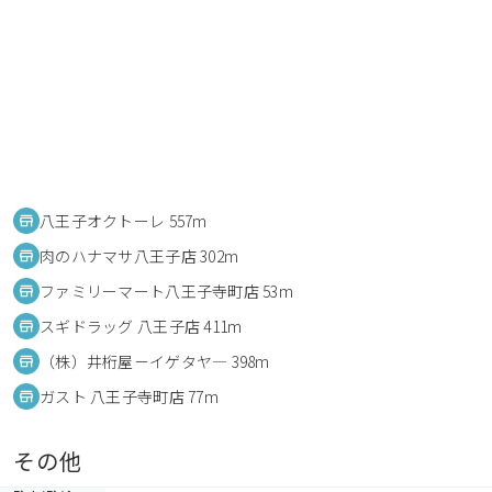
八王子オクトーレ 557m
肉のハナマサ八王子店 302m
ファミリーマート八王子寺町店 53m
スギドラッグ 八王子店 411m
（株）井桁屋－イゲタヤ― 398m
ガスト 八王子寺町店 77m
その他