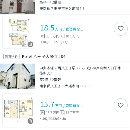
築4年
/
2階建
東京都八王子市左入町596-9
18.5
万円
/
管理費
なし
18.5万円
18.5万円
敷
礼
3LDK
/
101.85㎡
/
1階
Kolet八王子大楽寺#04
賃貸物件
中央本線 / 西八王子駅 バス23分 神戸会館入口下車
徒歩3分
築2年
/
2階建
東京都八王子市大楽寺町111-11
15.7
万円
/
管理費
なし
15.7万円
15.7万円
敷
礼
4LDK
/
99.63㎡
/
1階