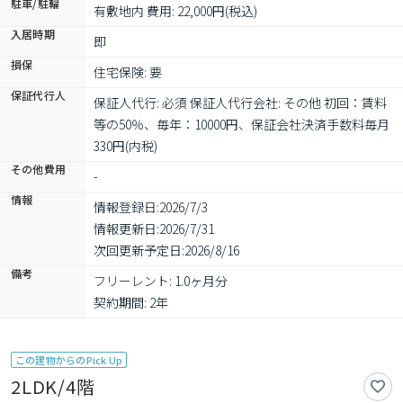
駐車/駐輪
有敷地内 費用: 22,000円(税込)
入居時期
即
損保
住宅保険: 要
保証代行人
保証人代行: 必須 保証人代行会社: その他 初回：賃料
等の50％、毎年：10000円、保証会社決済手数料毎月
330円(内税)
その他費用
-
情報
情報登録日:
2026/7/3
情報更新日:
2026/7/31
次回更新予定日:
2026/8/16
備考
フリーレント: 1.0ヶ月分

契約期間: 2年
この建物からのPick Up
2LDK/4階