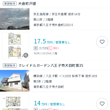
片倉町戸建
賃貸物件
京王高尾線 / 京王片倉駅 徒歩14分
築11年
/
2階建
東京都八王子市片倉町2283-5
17.5
万円
/
管理費
なし
35万円
無料
敷
礼
4LDK
/
114.19㎡
/
1階
クレイドルガーデン八王子市犬目町第35
賃貸物件
横浜線 / 八王子駅 バス28分 桜株下車 徒歩16分
築3年
/
2階建
東京都八王子市犬目町
14
万円
/
管理費
なし
14万円
無料
敷
礼