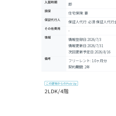
入居時期
即
損保
住宅保険: 要
保証代行人
保証人代行: 必須 保証人代行
その他費用
-
情報
情報登録日:
2026/7/3
情報更新日:
2026/7/31
次回更新予定日:
2026/8/16
備考
フリーレント: 1.0ヶ月分

契約期間: 2年
この建物からのPick Up
2LDK/4階