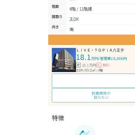
階数
4階 / 11階建
間取り
2LDK 
向き
南
ＬｉＶＥ・ＴＯＰｉＡ八王子
18.1
万円
/
管理費10,000円
18.1万円
無料
敷
礼
2LDK / 65.11㎡ / 4階
初期費用が
知りたい
特徴