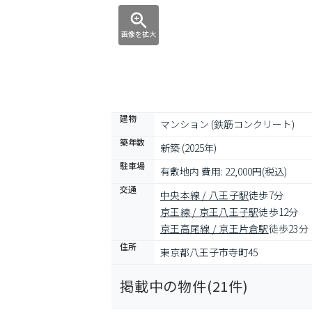
画像を拡大
建物
マンション (鉄筋コンクリート)
築年数
新築 (2025年)
駐車場
有敷地内 費用: 22,000円(税込)
交通
中央本線 / 八王子駅
徒歩7分
京王線 / 京王八王子駅
徒歩12分
京王高尾線 / 京王片倉駅
徒歩23分
住所
東京都八王子市寺町45
掲載中の物件(
21
件)