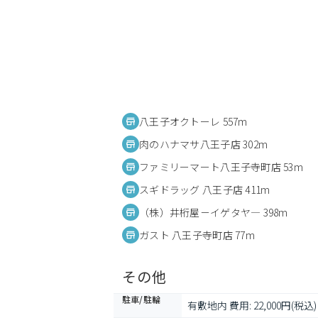
八王子オクトーレ 557m
肉のハナマサ八王子店 302m
ファミリーマート八王子寺町店 53m
スギドラッグ 八王子店 411m
（株）井桁屋－イゲタヤ― 398m
ガスト 八王子寺町店 77m
その他
駐車/駐輪
有敷地内 費用: 22,000円(税込)