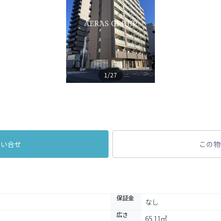
1/27
問い合せ
この物
保証金
なし
広さ
65.11㎡