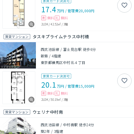
家賃カード決済可
17.4
万円
/
管理費
20,000円
無料
無料
敷
礼
2LDK
/
42.52㎡
/
3階
タスキプライムテラス中村橋
賃貸マンション
西武池袋線 / 富士見台駅 徒歩6分
新築
/
4階建
東京都練馬区中村北４丁目
家賃カード決済可
20.1
万円
/
管理費
15,000円
無料
無料
敷
礼
2LDK
/
50.19㎡
/
3階
ウェリナ中村南
賃貸マンション
西武池袋線 / 中村橋駅 徒歩24分
築2年
/
3階建