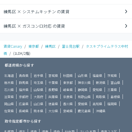
練馬区 × システムキッチン の賃貸
練馬区 × ガスコンロ対応 の賃貸
賃貸Canary
/
東京都
/
練馬区
/
富士見台駅
/
タスキプライムテラス中村
橋
/
(1LDK/2階)
都道府県から探す
北海道
青森県
岩手県
宮城県
秋田県
山形県
福島県
茨城県
栃木県
群馬県
埼玉県
千葉県
東京都
神奈川県
新潟県
富山県
石川県
福井県
山梨県
長野県
岐阜県
静岡県
愛知県
三重県
滋賀県
京都府
大阪府
兵庫県
奈良県
和歌山県
鳥取県
島根県
岡山県
広島県
山口県
徳島県
香川県
愛媛県
高知県
福岡県
佐賀県
長崎県
熊本県
大分県
宮崎県
鹿児島県
沖縄県
政令指定都市から探す
札幌市
道北
道東
道南
道央
仙台市
さいたま市
東京２３区