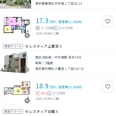
東京都練馬区中村南１丁目28-14
17.3
万円
/
管理費
11,500円
17.3万円
25.95万円
敷
礼
1LDK
/
46.68㎡
/
2階
セレスティア上鷺宮Ⅱ
賃貸アパート
西武池袋線 / 中村橋駅 徒歩15分
新築
/
3階建
東京都中野区上鷺宮１丁目218-33
18.9
万円
/
管理費
15,000円
無料
37.8万円
敷
礼
2LDK
/
47.06㎡
/
2階
セレスティア白鷺Ⅱ
賃貸アパート