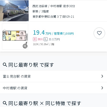
西武池袋線 / 中村橋駅 徒歩30分
新築
/
3階建
東京都中野区白鷺３丁目929-21
19.4
万円
/
管理費
7,000円
無料
38.8万円
敷
礼
2LDK
/
50.28㎡
/
2階
同じ最寄り駅 で探す
富士見台駅 の賃貸
中村橋駅 の賃貸
同じ最寄り駅 × 同じ特徴 で探す