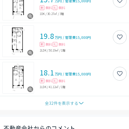
万円
/
管理費
15,000円
無料
無料
敷
礼
1DK
/
30.27㎡
/
3階
19.8
万円
/
管理費
15,000円
無料
無料
敷
礼
2LDK
/
50.19㎡
/
1階
18.1
万円
/
管理費
15,000円
無料
無料
敷
礼
1LDK
/
41.12㎡
/
1階
全
32
件を表示する
不動産会社からのコメント