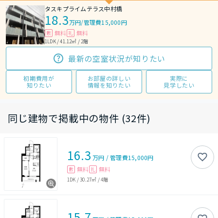
タスキプライムテラス中村橋
18.3
万円
/
管理費15,000円
無料
無料
敷
礼
1LDK / 41.12㎡ / 2階
最新の空室状況が知りたい
初期費用が
お部屋の詳しい
実際に
知りたい
情報を知りたい
見学したい
同じ建物で掲載中の物件 (32件)
16.3
万円
/
管理費
15,000円
無料
無料
敷
礼
1DK
/
30.27㎡
/
4階
15.7