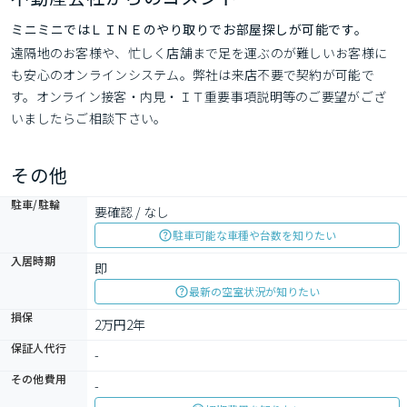
ミニミニではＬＩＮＥのやり取りでお部屋探しが可能です。
遠隔地のお客様や、忙しく店舗まで足を運ぶのが難しいお客様に
も安心のオンラインシステム。弊社は来店不要で契約が可能で
す。オンライン接客・内見・ＩＴ重要事項説明等のご要望がござ
いましたらご相談下さい。
その他
駐車/駐輪
要確認 / なし
駐車可能な車種や台数を知りたい
入居時期
即
最新の空室状況が知りたい
損保
2万円2年
保証人代行
-
その他費用
-