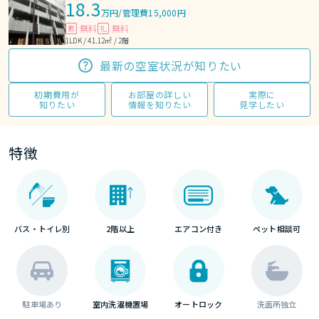
18.3
万円
/
管理費15,000円
無料
無料
敷
礼
1LDK / 41.12㎡ / 2階
最新の空室状況が知りたい
初期費用が
お部屋の詳しい
実際に
知りたい
情報を知りたい
見学したい
特徴
バス・トイレ別
2階以上
エアコン付き
ペット相談可
駐車場あり
室内洗濯機置場
オートロック
洗面所独立