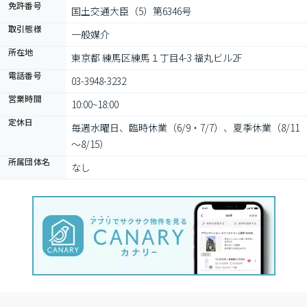
免許番号
国土交通大臣（5）第6346号
取引態様
一般媒介
所在地
東京都 練馬区練馬１丁目4-3 福丸ビル2F
電話番号
03-3948-3232
営業時間
10:00~18:00
定休日
毎週水曜日、臨時休業（6/9・7/7）、夏季休業（8/11
～8/15）
所属団体名
なし