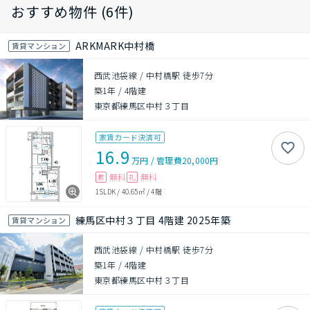
おすすめ物件 (6件)
ARKMARK中村橋
賃貸マンション
西武池袋線 / 中村橋駅 徒歩7分
築1年
/
4階建
東京都練馬区中村３丁目
家賃カード決済可
16.9
万円
/
管理費
20,000円
無料
無料
敷
礼
1SLDK
/
40.65㎡
/
4階
練馬区中村３丁目 4階建 2025年築
賃貸マンション
西武池袋線 / 中村橋駅 徒歩7分
築1年
/
4階建
東京都練馬区中村３丁目