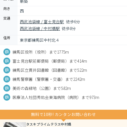
新築
向き
西
交通
西武池袋線 / 富士見台駅
徒歩6分
西武池袋線 / 中村橋駅
徒歩8分
住所
東京都練馬区中村北４
練馬区役所（役所）まで1775m
富士見台駅前郵便局（郵便局）まで414m
練馬区立貫井図書館（図書館）まで522m
練馬警察署（警察署・交番）まで2242m
美術の森緑地（公園）まで582m
医療法人社団秀佑会東海病院（病院）まで973m
無料で10秒! カンタンお問い合わせ
タスキプライムテラス中村橋