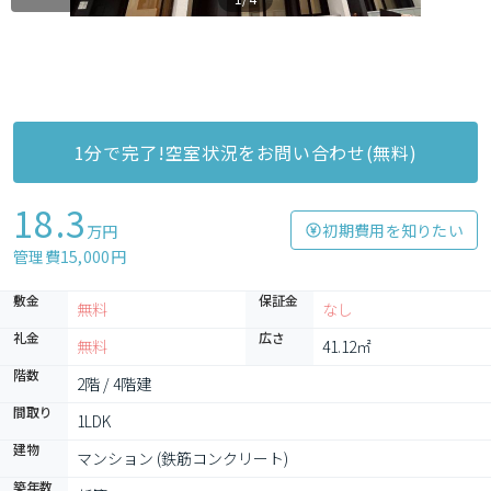
1分で完了!空室状況をお問い合わせ(無料)
18.3
初期費用を知りたい
万円
管理費15,000円
敷金
保証金
無料
なし
礼金
広さ
無料
41.12㎡
階数
2階 / 4階建
間取り
1LDK
建物
マンション (鉄筋コンクリート)
築年数