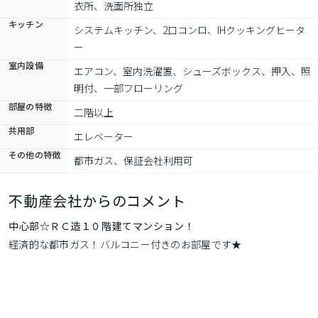
衣所、洗面所独立
キッチン
システムキッチン、2口コンロ、IHクッキングヒータ
ー
室内設備
エアコン、室内洗濯置、シューズボックス、押入、照
明付、一部フローリング
部屋の特徴
二階以上
共用部
エレベーター
その他の特徴
都市ガス、保証会社利用可
不動産会社からのコメント
中心部☆ＲＣ造１０階建てマンション！
経済的な都市ガス！バルコニー付きのお部屋です★