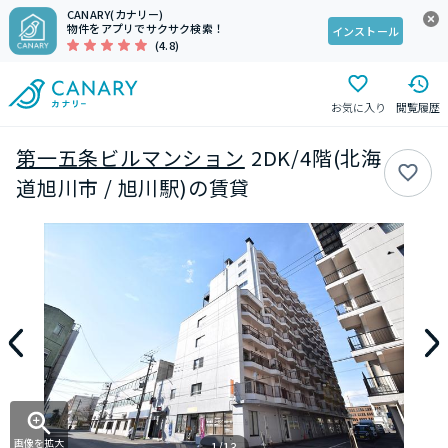
CANARY(カナリー)
物件をアプリでサクサク検索！
インストール
(4.8)
お気に入り
閲覧履歴
第一五条ビルマンション
2DK/4階(北海
道旭川市 / 旭川駅)の賃貸
画像を拡大
1/13