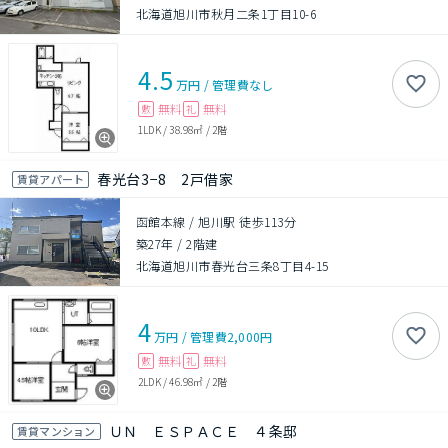
北海道旭川市秋月二条1丁目10-6
4.5
万円
/
管理費
なし
無料
無料
敷
礼
1LDK
/
38.98㎡
/
2階
春光台3−8 2戸借家
賃貸アパート
函館本線 / 旭川駅 徒歩113分
築27年
/
2階建
北海道旭川市春光台三条8丁目4-15
4
万円
/
管理費
2,000円
無料
無料
敷
礼
2LDK
/
46.98㎡
/
2階
ＵＮ ＥＳＰＡＣＥ ４条邸
賃貸マンション