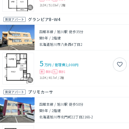
2LDK
/
51.03㎡
/
2階
グランピア8−Ｗ4
賃貸アパート
函館本線 / 旭川駅 徒歩35分
築9年
/
2階建
北海道旭川市八条西4丁目2
5
万円
/
管理費
2,000円
無料
無料
敷
礼
1LDK
/
40.7㎡
/
2階
プリモカーサ
賃貸アパート
函館本線 / 旭川駅 徒歩50分
築9年
/
2階建
北海道旭川市北門町22丁目2168-2