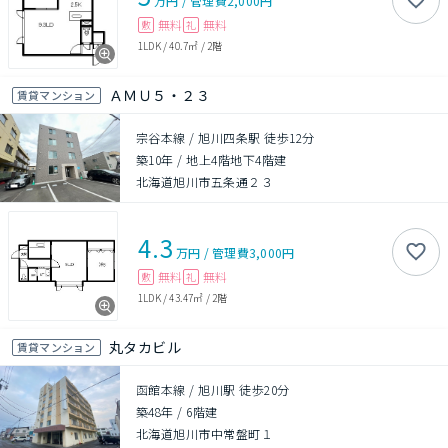
万円
/
管理費
2,000円
無料
無料
敷
礼
1LDK
/
40.7㎡
/
2階
ＡＭＵ５・２３
賃貸マンション
宗谷本線 / 旭川四条駅 徒歩12分
築10年
/
地上4階地下4階建
北海道旭川市五条通２３
4.3
万円
/
管理費
3,000円
無料
無料
敷
礼
1LDK
/
43.47㎡
/
2階
丸タカビル
賃貸マンション
函館本線 / 旭川駅 徒歩20分
築48年
/
6階建
北海道旭川市中常盤町１