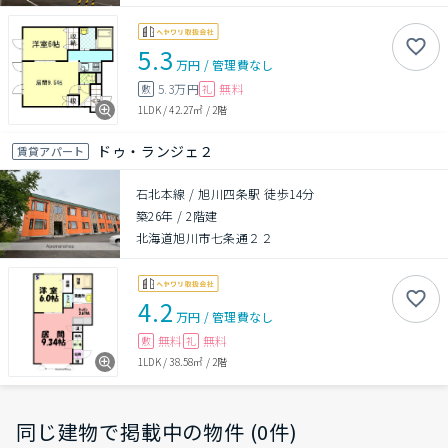
5.3
万円
/
管理費
なし
5.3万円
無料
敷
礼
1LDK
/
42.27㎡
/
2階
ドゥ・ランジェ２
賃貸アパート
石北本線 / 旭川四条駅 徒歩14分
築26年
/
2階建
北海道旭川市七条通２２
4.2
万円
/
管理費
なし
無料
無料
敷
礼
1LDK
/
38.58㎡
/
2階
同じ建物で掲載中の物件 (0件)