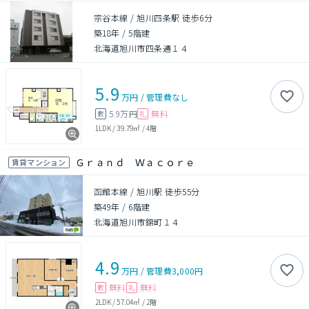
宗谷本線 / 旭川四条駅 徒歩6分
築18年
/
5階建
北海道旭川市四条通１４
5.9
万円
/
管理費
なし
5.9万円
無料
敷
礼
1LDK
/
39.79㎡
/
4階
Ｇｒａｎｄ Ｗａｃｏｒｅ
賃貸マンション
函館本線 / 旭川駅 徒歩55分
築49年
/
6階建
北海道旭川市錦町１４
4.9
万円
/
管理費
3,000円
無料
無料
敷
礼
2LDK
/
57.04㎡
/
2階