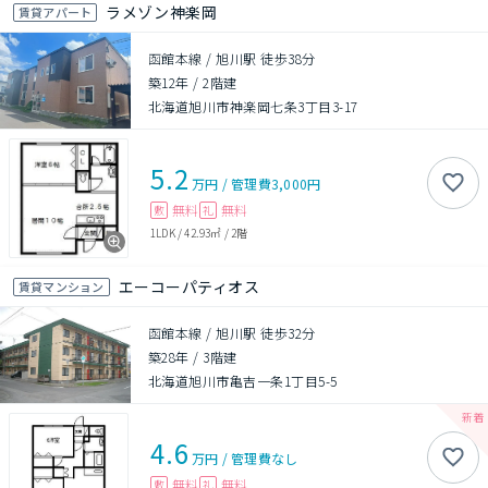
ラメゾン神楽岡
賃貸アパート
函館本線 / 旭川駅 徒歩38分
築12年
/
2階建
北海道旭川市神楽岡七条3丁目3-17
5.2
万円
/
管理費
3,000円
無料
無料
敷
礼
1LDK
/
42.93㎡
/
2階
エーコーパティオス
賃貸マンション
函館本線 / 旭川駅 徒歩32分
築28年
/
3階建
北海道旭川市亀吉一条1丁目5-5
4.6
万円
/
管理費
なし
無料
無料
敷
礼