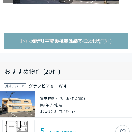
1分で完了!空室状況をお問い合わせ(無料)
カナリーでの掲載は終了しました
おすすめ物件 (20件)
グランピア８－Ｗ４
賃貸アパート
富良野線 / 旭川駅 徒歩36分
築9年
/
2階建
北海道旭川市八条西４
5