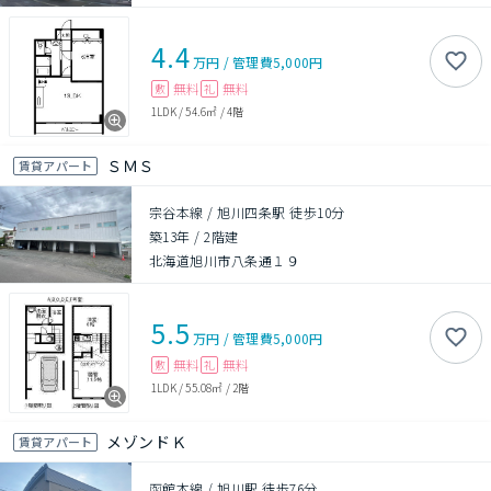
4.4
万円
/
管理費
5,000円
無料
無料
敷
礼
1LDK
/
54.6㎡
/
4階
ＳＭＳ
賃貸アパート
宗谷本線 / 旭川四条駅 徒歩10分
築13年
/
2階建
北海道旭川市八条通１９
5.5
万円
/
管理費
5,000円
無料
無料
敷
礼
1LDK
/
55.08㎡
/
2階
メゾンドＫ
賃貸アパート
函館本線 / 旭川駅 徒歩76分