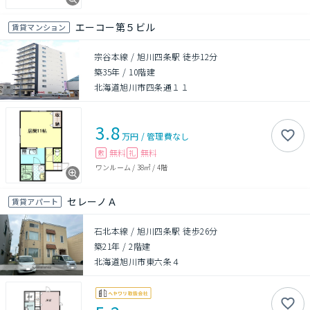
エーコー第５ビル
賃貸マンション
宗谷本線 / 旭川四条駅 徒歩12分
築35年
/
10階建
北海道旭川市四条通１１
3.8
万円
/
管理費
なし
無料
無料
敷
礼
ワンルーム
/
38㎡
/
4階
セレーノＡ
賃貸アパート
石北本線 / 旭川四条駅 徒歩26分
築21年
/
2階建
北海道旭川市東六条４