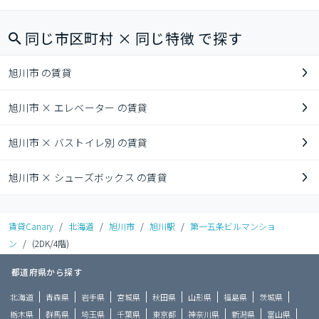
同じ市区町村 × 同じ特徴 で探す
旭川市 の賃貸
旭川市 × エレベーター の賃貸
旭川市 × バストイレ別 の賃貸
旭川市 × シューズボックス の賃貸
賃貸Canary
/
北海道
/
旭川市
/
旭川駅
/
第一五条ビルマンショ
ン
/
(2DK/4階)
都道府県から探す
北海道
青森県
岩手県
宮城県
秋田県
山形県
福島県
茨城県
栃木県
群馬県
埼玉県
千葉県
東京都
神奈川県
新潟県
富山県