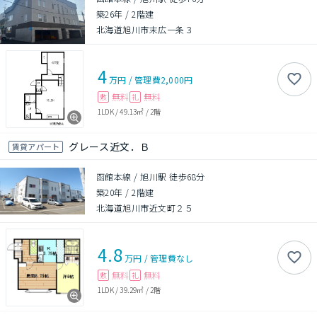
築26年
/
2階建
北海道旭川市末広一条３
4
万円
/
管理費
2,000円
無料
無料
敷
礼
1LDK
/
49.13㎡
/
2階
グレース近文．Ｂ
賃貸アパート
函館本線 / 旭川駅 徒歩68分
築20年
/
2階建
北海道旭川市近文町２５
4.8
万円
/
管理費
なし
無料
無料
敷
礼
1LDK
/
39.29㎡
/
2階