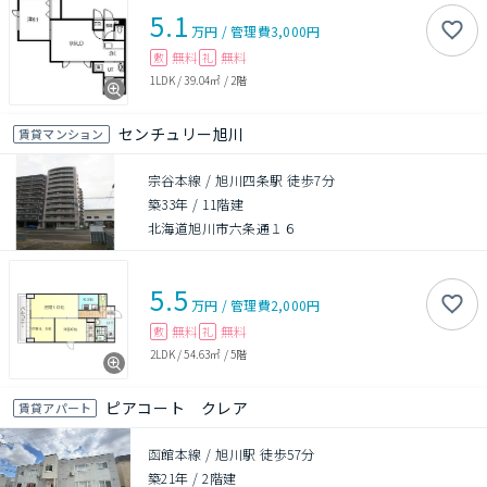
5.1
万円
/
管理費
3,000円
無料
無料
敷
礼
1LDK
/
39.04㎡
/
2階
センチュリー旭川
賃貸マンション
宗谷本線 / 旭川四条駅 徒歩7分
築33年
/
11階建
北海道旭川市六条通１６
5.5
万円
/
管理費
2,000円
無料
無料
敷
礼
2LDK
/
54.63㎡
/
5階
ピアコート クレア
賃貸アパート
函館本線 / 旭川駅 徒歩57分
築21年
/
2階建