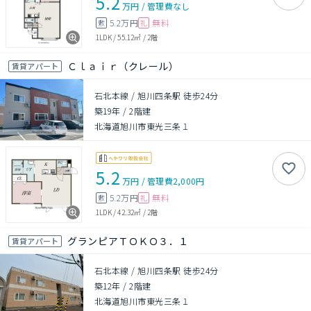
5.2
万円
/
管理費
なし
5.2万円
無料
敷
礼
1LDK
/
55.12㎡
/
2階
Ｃｌａｉｒ（クレール）
賃貸アパート
石北本線 / 旭川四条駅 徒歩24分
築19年
/
2階建
北海道旭川市東光三条１
5.2
万円
/
管理費
2,000円
5.2万円
無料
敷
礼
1LDK
/
42.32㎡
/
2階
グランピアＴＯＫＯ３．１
賃貸アパート
石北本線 / 旭川四条駅 徒歩24分
築12年
/
2階建
北海道旭川市東光三条１