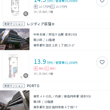
万円
/
管理費
10,000円
14.5万円
14.5万円
敷
礼
1K
/
25.28㎡
/
5階
レジディア荻窪Ⅲ
賃貸マンション
中央本線 / 阿佐ケ谷駅 徒歩20分
築10年
/
11階建
東京都杉並区上荻１丁目23-17
13.9
万円
/
管理費
15,000円
無料
無料
敷
礼
1K
/
25.18㎡
/
6階
PORTO
賃貸マンション
東京メトロ丸ノ内線 / 新高円寺駅 徒歩9分
築3年
/
10階建
東京都杉並区高円寺南４丁目7-7