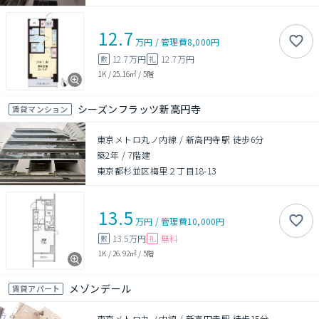
12.7
万円
/
管理費
8,000円
12.7万円
12.7万円
敷
礼
1K
/
25.16㎡
/
5階
シーズンフラッツ新高円寺
賃貸マンション
東京メトロ丸ノ内線 / 新高円寺駅 徒歩6分
築2年
/
7階建
東京都杉並区梅里２丁目18-13
13.5
万円
/
管理費
10,000円
13.5万円
無料
敷
礼
1K
/
26.92㎡
/
5階
メゾンデール
賃貸アパート
東京メトロ丸ノ内線 / 新高円寺駅 徒歩15分