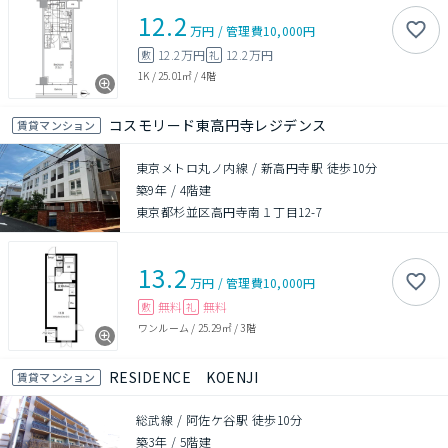
12.2
万円
/
管理費
10,000円
12.2万円
12.2万円
敷
礼
1K
/
25.01㎡
/
4階
コスモリード東高円寺レジデンス
賃貸マンション
東京メトロ丸ノ内線 / 新高円寺駅 徒歩10分
築9年
/
4階建
東京都杉並区高円寺南１丁目12-7
13.2
万円
/
管理費
10,000円
無料
無料
敷
礼
ワンルーム
/
25.29㎡
/
3階
RESIDENCE KOENJI
賃貸マンション
総武線 / 阿佐ケ谷駅 徒歩10分
築3年
/
5階建