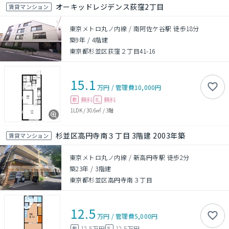
オーキッドレジデンス荻窪2丁目
賃貸マンション
東京メトロ丸ノ内線 / 南阿佐ケ谷駅 徒歩18分
築9年
/
4階建
東京都杉並区荻窪２丁目41-16
15.1
万円
/
管理費
10,000円
無料
無料
敷
礼
1LDK
/
30.6㎡
/
3階
杉並区高円寺南３丁目 3階建 2003年築
賃貸マンション
東京メトロ丸ノ内線 / 新高円寺駅 徒歩2分
築23年
/
3階建
東京都杉並区高円寺南３丁目
12.5
万円
/
管理費
5,000円
12.5万円
12.5万円
敷
礼