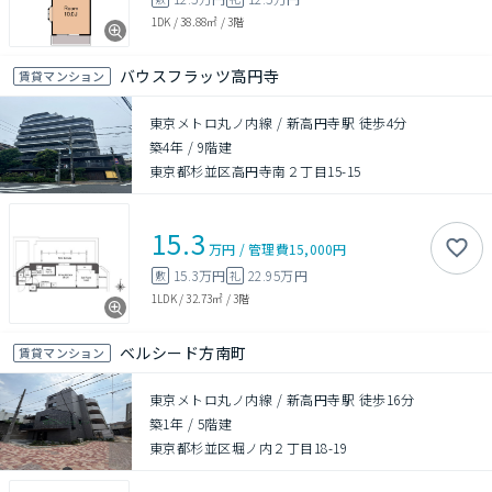
1DK
/
38.88㎡
/
3階
バウスフラッツ高円寺
賃貸マンション
東京メトロ丸ノ内線 / 新高円寺駅 徒歩4分
築4年
/
9階建
東京都杉並区高円寺南２丁目15-15
15.3
万円
/
管理費
15,000円
15.3万円
22.95万円
敷
礼
1LDK
/
32.73㎡
/
3階
ベルシード方南町
賃貸マンション
東京メトロ丸ノ内線 / 新高円寺駅 徒歩16分
築1年
/
5階建
東京都杉並区堀ノ内２丁目18-19