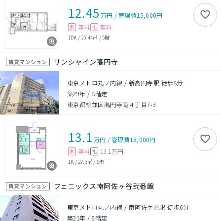
12.45
万円
/
管理費
15,000円
無料
無料
敷
礼
1DK
/
25.44㎡
/
5階
サンシャイン高円寺
賃貸マンション
東京メトロ丸ノ内線 / 新高円寺駅 徒歩8分
築29年
/
8階建
東京都杉並区高円寺南４丁目7-3
13.1
万円
/
管理費
15,000円
無料
13.1万円
敷
礼
1K
/
27.3㎡
/
5階
フェニックス南阿佐ヶ谷弐番館
賃貸マンション
東京メトロ丸ノ内線 / 南阿佐ケ谷駅 徒歩6分
築21年
/
9階建