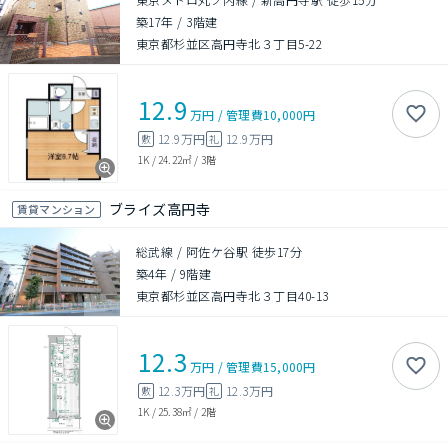
築17年
/
3階建
東京都杉並区高円寺北３丁目5-22
12.9
万円
/
管理費
10,000円
12.9万円
12.9万円
敷
礼
1K
/
24.22㎡
/
3階
ブライズ高円寺
賃貸マンション
総武線 / 阿佐ケ谷駅 徒歩17分
築4年
/
9階建
東京都杉並区高円寺北３丁目40-13
12.3
万円
/
管理費
15,000円
12.3万円
12.3万円
敷
礼
1K
/
25.38㎡
/
2階