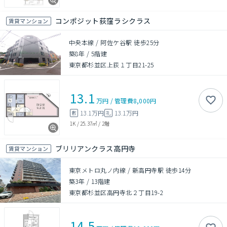
コンポジット荻窪ラシクラス
賃貸マンション
中央本線 / 阿佐ケ谷駅 徒歩25分
築8年
/
5階建
東京都杉並区上荻１丁目21-25
13.1
万円
/
管理費
8,000円
13.1万円
13.1万円
敷
礼
1K
/
25.37㎡
/
2階
ブリリアンクラス高円寺
賃貸マンション
東京メトロ丸ノ内線 / 新高円寺駅 徒歩14分
築3年
/
13階建
東京都杉並区高円寺北２丁目19-2
14.5