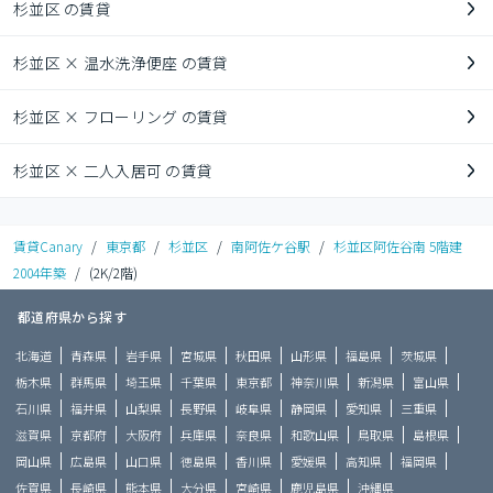
杉並区 の賃貸
杉並区 × 温水洗浄便座 の賃貸
杉並区 × フローリング の賃貸
杉並区 × 二人入居可 の賃貸
賃貸Canary
/
東京都
/
杉並区
/
南阿佐ケ谷駅
/
杉並区阿佐谷南 5階建
2004年築
/
(2K/2階)
都道府県から探す
北海道
青森県
岩手県
宮城県
秋田県
山形県
福島県
茨城県
栃木県
群馬県
埼玉県
千葉県
東京都
神奈川県
新潟県
富山県
石川県
福井県
山梨県
長野県
岐阜県
静岡県
愛知県
三重県
滋賀県
京都府
大阪府
兵庫県
奈良県
和歌山県
鳥取県
島根県
岡山県
広島県
山口県
徳島県
香川県
愛媛県
高知県
福岡県
佐賀県
長崎県
熊本県
大分県
宮崎県
鹿児島県
沖縄県