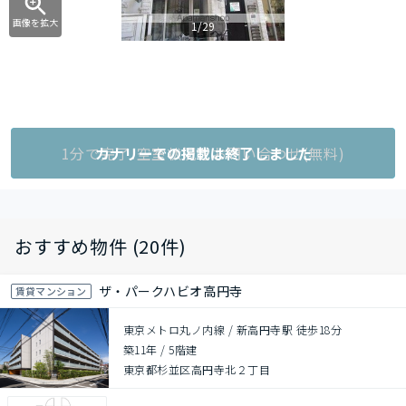
画像を拡大
1/29
1分で完了!空室状況をお問い合わせ(無料)
カナリーでの掲載は終了しました
おすすめ物件 (20件)
ザ・パークハビオ高円寺
賃貸マンション
東京メトロ丸ノ内線 / 新高円寺駅 徒歩18分
築11年
/
5階建
東京都杉並区高円寺北２丁目