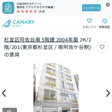
CANARY(カナリー)
物件をアプリでサクサク検索！
インストール
(4.8)
お気に入り
閲覧履歴
杉並区阿佐谷南 5階建 2004年築
2K/2
階/201(東京都杉並区 / 南阿佐ケ谷駅)
の賃貸