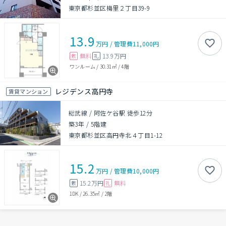
東京都杉並区梅里２丁目39-9
13.9
万円
/
管理費
11,000円
無料
13.9万円
敷
礼
ワンルーム
/
30.31㎡
/
4階
レジデンス高円寺
賃貸マンション
総武線 / 阿佐ケ谷駅 徒歩12分
築3年
/
5階建
東京都杉並区高円寺北４丁目1-12
15.2
万円
/
管理費
10,000円
15.2万円
無料
敷
礼
1DK
/
26.35㎡
/
2階