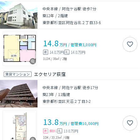
中央本線 / 阿佐ケ谷駅 徒歩7分
築12年
/
2階建
東京都杉並区阿佐谷北２丁目33-6
14.8
万円
/
管理費
3,000円
14.8万円
14.8万円
敷
礼
1LDK
/
38㎡
/
2階
エクセリア荻窪
賃貸マンション
中央本線 / 阿佐ケ谷駅 徒歩17分
築23年
/
11階建
東京都杉並区天沼２丁目3-2
13.8
万円
/
管理費
10,000円
無料
13.8万円
敷
礼
1DK
/
33.19㎡
/
6階