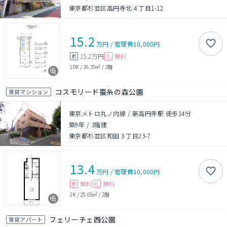
東京都杉並区高円寺北４丁目1-12
15.2
万円
/
管理費
10,000円
15.2万円
無料
敷
礼
1DK
/
26.35㎡
/
2階
コスモリード蚕糸の森公園
賃貸マンション
東京メトロ丸ノ内線 / 新高円寺駅 徒歩14分
築9年
/
3階建
東京都杉並区和田３丁目23-7
13.4
万円
/
管理費
10,000円
無料
無料
敷
礼
1K
/
25.69㎡
/
2階
フェリーチェ西公園
賃貸アパート