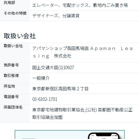
共用部
エレベーター、宅配ボックス、敷地内ごみ置き場
その他の特徴
デザイナーズ、分譲賃貸
取扱い会社
取扱い会社
アパマンショップ高田馬場店 Ａｐａｍａｎ　Ｌｅａ
ｓｉｎｇ　株式会社　
免許番号
国土交通大臣(1)10927
取引態様
一般媒介
所在地
東京都新宿区高田馬場２丁目
電話番号
03-6302-1701
所属団体名
東京都宅地建物取引業協会,(公社) 首都圏不動産公正
取引協議会加盟