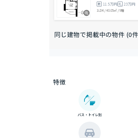
11.5万円
23万円
敷
礼
1LDK
/
40.05㎡
/
9階
同じ建物で掲載中の物件 (0件
特徴
バス・トイレ別