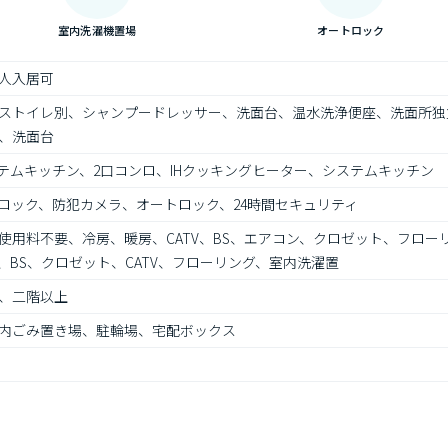
室内洗濯機置場
オートロック
人入居可
ストイレ別、シャンプードレッサー、洗面台、温水洗浄便座、洗面所独
、洗面台
ステムキッチン、2口コンロ、IHクッキングヒーター、システムキッチン
トロック、防犯カメラ、オートロック、24時間セキュリティ
ト使用料不要、冷房、暖房、CATV、BS、エアコン、クロゼット、フロ
BS、クロゼット、CATV、フローリング、室内洗濯置
、二階以上
内ごみ置き場、駐輪場、宅配ボックス