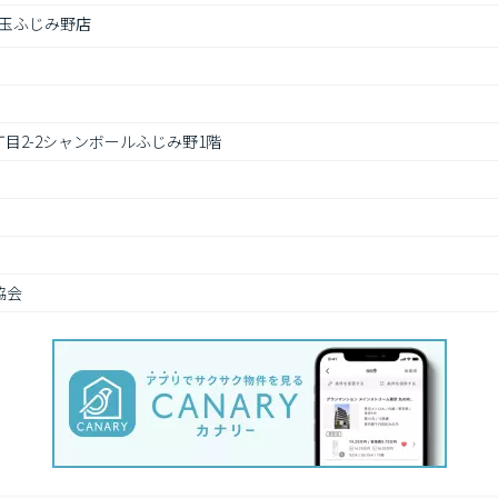
玉ふじみ野店
目2-2シャンボールふじみ野1階
協会