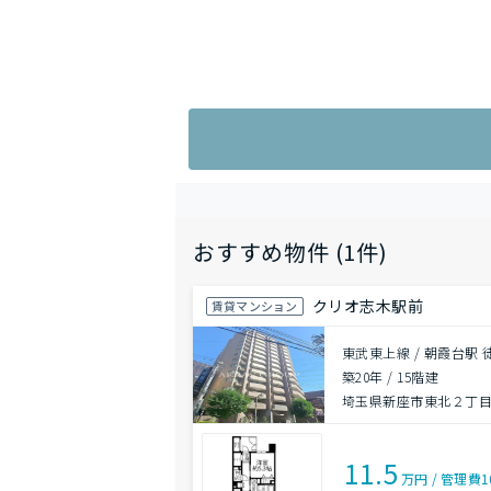
おすすめ物件 (1件)
クリオ志木駅前
賃貸マンション
東武東上線 / 朝霞台駅 
築20年
/
15階建
埼玉県新座市東北２丁目3
11.5
万円
/
管理費
1