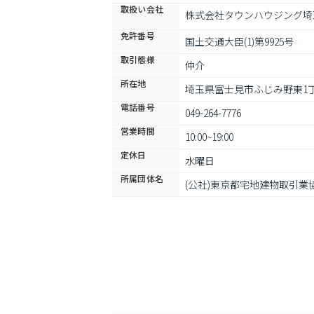
取扱い会社
株式会社タウンハウジング埼
免許番号
国土交通大臣(1)第9925号
取引態様
仲介
所在地
埼玉県富士見市ふじみ野東1丁
電話番号
049-264-7776
営業時間
10:00~19:00
定休日
水曜日
所属団体名
(公社)東京都宅地建物取引業