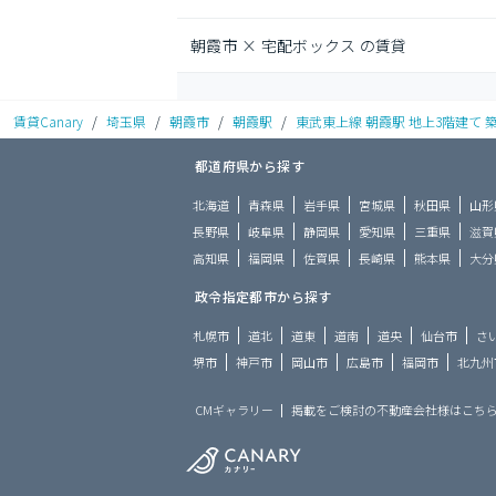
朝霞市 × 宅配ボックス の賃貸
賃貸Canary
/
埼玉県
/
朝霞市
/
朝霞駅
/
東武東上線 朝霞駅 地上3階建て 築
都道府県から探す
北海道
青森県
岩手県
宮城県
秋田県
山形
長野県
岐阜県
静岡県
愛知県
三重県
滋賀
高知県
福岡県
佐賀県
長崎県
熊本県
大分
政令指定都市から探す
札幌市
道北
道東
道南
道央
仙台市
さ
堺市
神戸市
岡山市
広島市
福岡市
北九州
CMギャラリー
掲載をご検討の不動産会社様はこち