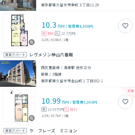
東京都東久留米市幸町３丁目11-29
10.3
万円
/
管理費
4,600円
無料
10.3万円
敷
礼
1LDK
/
40.88㎡
/
1階
レヴメゾン神山六番館
賃貸アパート
西武豊島線 / 清瀬駅 徒歩32分
新築
/
3階建
東京都東久留米市金山町１丁目852-1
10.99
万円
/
管理費
5,000円
10.99万円
無料
敷
礼
1LDK
/
46.74㎡
/
1階
ラ フレーズ ミニョン
賃貸アパート