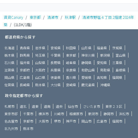
賃貸Canary
/
東京都
/
清瀬市
/
秋津駅
/
清瀬市野塩４丁目 2階建 2024年
築
/
(1LDK/1階)
都道府県から探す
北海道
青森県
岩手県
宮城県
秋田県
山形県
福島県
茨城県
栃木県
群馬県
埼玉県
千葉県
東京都
神奈川県
新潟県
富山県
石川県
福井県
山梨県
長野県
岐阜県
静岡県
愛知県
三重県
滋賀県
京都府
大阪府
兵庫県
奈良県
和歌山県
鳥取県
島根県
岡山県
広島県
山口県
徳島県
香川県
愛媛県
高知県
福岡県
佐賀県
長崎県
熊本県
大分県
宮崎県
鹿児島県
沖縄県
政令指定都市から探す
札幌市
道北
道東
道南
道央
仙台市
さいたま市
東京２３区
東京市部
千葉市
横浜市
川崎市
相模原市
新潟市
静岡市
浜松市
名古屋市
京都市
大阪市
堺市
神戸市
岡山市
広島市
福岡市
北九州市
熊本市