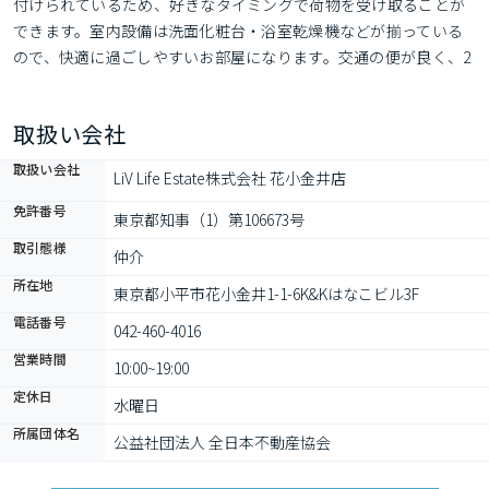
付けられているため、好きなタイミングで荷物を受け取ることが
できます。室内設備は洗面化粧台・浴室乾燥機などが揃っている
ので、快適に過ごしやすいお部屋になります。交通の便が良く、2
沿線利用できるアパートです。西武池袋線秋津周辺の賃貸物件も
ございます。清瀬市エリアの住まいのことなら、なんでもお気軽
取扱い会社
に042-460-4016へお問い合わせください。
取扱い会社
LiV Life Estate株式会社 花小金井店
免許番号
東京都知事（1）第106673号
取引態様
仲介
所在地
東京都小平市花小金井1-1-6K&Kはなこビル3F
電話番号
042-460-4016
営業時間
10:00~19:00
定休日
水曜日
所属団体名
公益社団法人 全日本不動産協会 