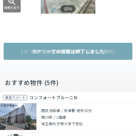
画像を拡大
1/30
1分で完了!空室状況をお問い合わせ(無料)
カナリーでの掲載は終了しました
おすすめ物件 (5件)
コンフォートブルーニN
賃貸アパート
西武池袋線 / 秋津駅 徒歩20分
築15年
/
2階建
埼玉県所沢市大字下安松