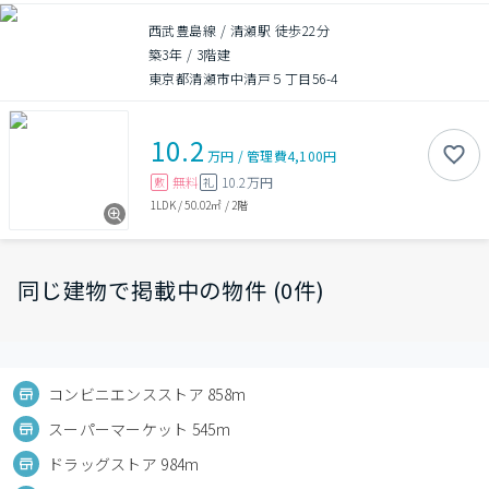
西武豊島線 / 清瀬駅 徒歩22分
築3年
/
3階建
東京都清瀬市中清戸５丁目56-4
10.2
万円
/
管理費
4,100円
無料
10.2万円
敷
礼
1LDK
/
50.02㎡
/
2階
同じ建物で掲載中の物件 (0件)
コンビニエンスストア 858m
スーパーマーケット 545m
ドラッグストア 984m