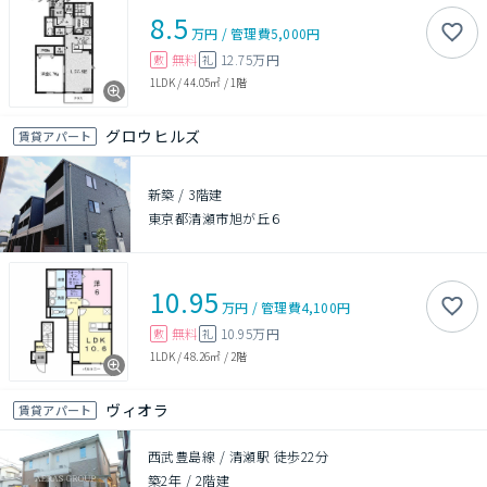
8.5
万円
/
管理費
5,000円
無料
12.75万円
敷
礼
1LDK
/
44.05㎡
/
1階
グロウヒルズ
賃貸アパート
新築
/
3階建
東京都清瀬市旭が丘６
10.95
万円
/
管理費
4,100円
無料
10.95万円
敷
礼
1LDK
/
48.26㎡
/
2階
ヴィオラ
賃貸アパート
西武豊島線 / 清瀬駅 徒歩22分
築2年
/
2階建