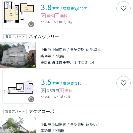
3.8
万円
/
管理費
3,000円
無料
無料
敷
礼
ワンルーム
/
10㎡
/
2階
ハイムヴァリー
賃貸アパート
小田急小田原線 / 喜多見駅 徒歩12分
築36年
/
2階建
東京都狛江市東野川１丁目34-14
3.5
万円
/
管理費
なし
3.5万円
無料
敷
礼
ワンルーム
/
9㎡
/
2階
アクアコーポ
賃貸アパート
小田急小田原線 / 喜多見駅 徒歩6分
築39年
/
2階建