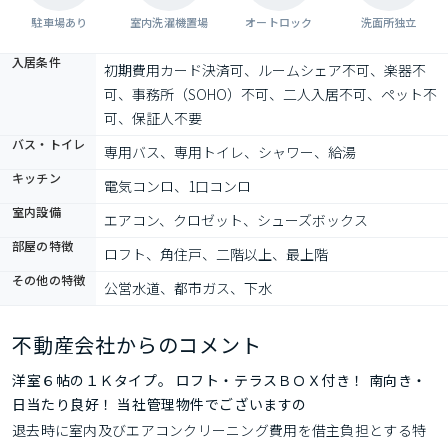
駐車場あり
室内洗濯機置場
オートロック
洗面所独立
入居条件
初期費用カード決済可、ルームシェア不可、楽器不
可、事務所（SOHO）不可、二人入居不可、ペット不
可、保証人不要
バス・トイレ
専用バス、専用トイレ、シャワー、給湯
キッチン
電気コンロ、1口コンロ
室内設備
エアコン、クロゼット、シューズボックス
部屋の特徴
ロフト、角住戸、二階以上、最上階
その他の特徴
公営水道、都市ガス、下水
不動産会社からのコメント
洋室６帖の１Ｋタイプ。 ロフト・テラスＢＯＸ付き！ 南向き・
日当たり良好！ 当社管理物件でございますの
退去時に室内及びエアコンクリーニング費用を借主負担とする特