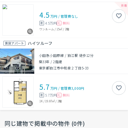
4.5
万円
/
管理費
なし
4.5万円
無料
敷
礼
ワンルーム
/
15㎡
/
2階
ハイツルーフ
賃貸アパート
小田急小田原線 / 狛江駅 徒歩12分
築33年
/
2階建
東京都狛江市中和泉２丁目5-33
5.7
万円
/
管理費
3,000円
5.7万円
無料
敷
礼
1K
/
19.87㎡
/
2階
同じ建物で掲載中の物件 (0件)