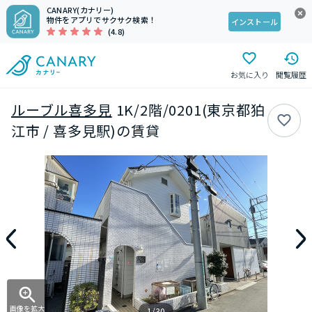
CANARY(カナリー)
物件をアプリでサクサク検索！
インストール
(4.8)
お気に入り
閲覧履歴
ルーブル喜多見
1K/2階/0201(東京都狛
江市 / 喜多見駅)の賃貸
画像を拡大
1/30