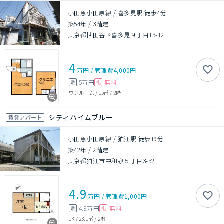
小田急小田原線 / 喜多見駅 徒歩4分
築54年
/
3階建
東京都世田谷区喜多見９丁目13-12
4
万円
/
管理費
4,000円
5万円
無料
敷
礼
ワンルーム
/
15㎡
/
2階
シティハイムブルー
賃貸アパート
小田急小田原線 / 狛江駅 徒歩19分
築42年
/
2階建
東京都狛江市中和泉５丁目3-32
4.9
万円
/
管理費
1,000円
4.9万円
無料
敷
礼
1K
/
23.1㎡
/
2階