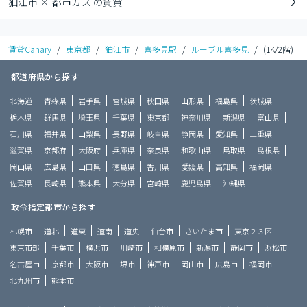
狛江市 × 都市ガス の賃貸
賃貸Canary
/
東京都
/
狛江市
/
喜多見駅
/
ルーブル喜多見
/
(1K/2階)
都道府県から探す
北海道
青森県
岩手県
宮城県
秋田県
山形県
福島県
茨城県
栃木県
群馬県
埼玉県
千葉県
東京都
神奈川県
新潟県
富山県
石川県
福井県
山梨県
長野県
岐阜県
静岡県
愛知県
三重県
滋賀県
京都府
大阪府
兵庫県
奈良県
和歌山県
鳥取県
島根県
岡山県
広島県
山口県
徳島県
香川県
愛媛県
高知県
福岡県
佐賀県
長崎県
熊本県
大分県
宮崎県
鹿児島県
沖縄県
政令指定都市から探す
札幌市
道北
道東
道南
道央
仙台市
さいたま市
東京２３区
東京市部
千葉市
横浜市
川崎市
相模原市
新潟市
静岡市
浜松市
名古屋市
京都市
大阪市
堺市
神戸市
岡山市
広島市
福岡市
北九州市
熊本市