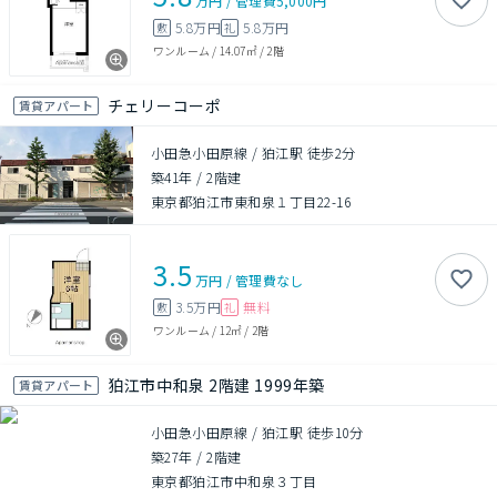
万円
/
管理費
5,000円
5.8万円
5.8万円
敷
礼
ワンルーム
/
14.07㎡
/
2階
チェリーコーポ
賃貸アパート
小田急小田原線 / 狛江駅 徒歩2分
築41年
/
2階建
東京都狛江市東和泉１丁目22-16
3.5
万円
/
管理費
なし
3.5万円
無料
敷
礼
ワンルーム
/
12㎡
/
2階
狛江市中和泉 2階建 1999年築
賃貸アパート
小田急小田原線 / 狛江駅 徒歩10分
築27年
/
2階建
東京都狛江市中和泉３丁目