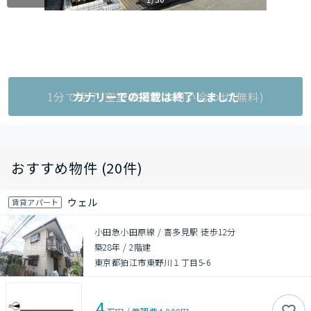
1分で完了!空室状況をお問い合わせ(無料)
カナリーでの掲載は終了しました
おすすめ物件 (20件)
ウェル
賃貸アパート
小田急小田原線 / 喜多見駅 徒歩12分
築28年
/
2階建
東京都狛江市東野川１丁目5-6
4