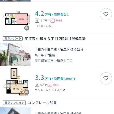
4.2
万円
/
管理費
なし
4.2万円
無料
敷
礼
1K
/
18㎡
/
2階
狛江市中和泉３丁目 2階建 1990年築
賃貸アパート
小田急小田原線 / 狛江駅 徒歩12分
築36年
/
2階建
東京都狛江市中和泉３丁目
3.3
万円
/
管理費
2,000円
5万円
無料
敷
礼
ワンルーム
/
10.84㎡
/
2階
コンフレール和泉
賃貸マンション
小田急小田原線 / 狛江駅 徒歩8分