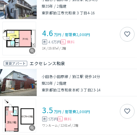
築35年
/
2階建
東京都狛江市元和泉３丁目4-16
4.6
万円
/
管理費
2,000円
4.6万円
無料
敷
礼
1K
/
19.87㎡
/
2階
エクセレンス和泉
賃貸アパート
小田急小田原線 / 狛江駅 徒歩14分
築28年
/
2階建
東京都狛江市和泉本町３丁目23-14
3.5
万円
/
管理費
2,000円
5万円
無料
敷
礼
ワンルーム
/
12.61㎡
/
2階