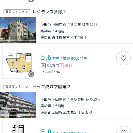
レジデンス多摩川
賃貸マンション
小田急小田原線 / 狛江駅 徒歩15分
築40年
/
4階建
東京都狛江市猪方４丁目6-1
5.6
万円
/
管理費
2,000円
5.6万円
無料
敷
礼
2K
/
25㎡
/
3階
トップ成城学園第２
賃貸マンション
小田急小田原線 / 喜多見駅 徒歩19分
築42年
/
5階建
東京都世田谷区成城２丁目38-3
5.8