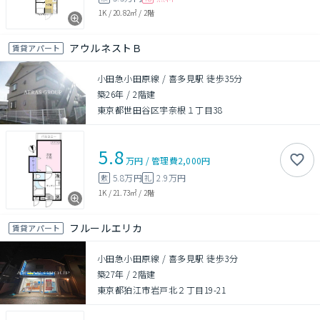
1K
/
20.82㎡
/
2階
アウルネストＢ
賃貸アパート
小田急小田原線 / 喜多見駅 徒歩35分
築26年
/
2階建
東京都世田谷区宇奈根１丁目38
5.8
万円
/
管理費
2,000円
5.8万円
2.9万円
敷
礼
1K
/
21.73㎡
/
2階
フルールエリカ
賃貸アパート
小田急小田原線 / 喜多見駅 徒歩3分
築27年
/
2階建
東京都狛江市岩戸北２丁目19-21