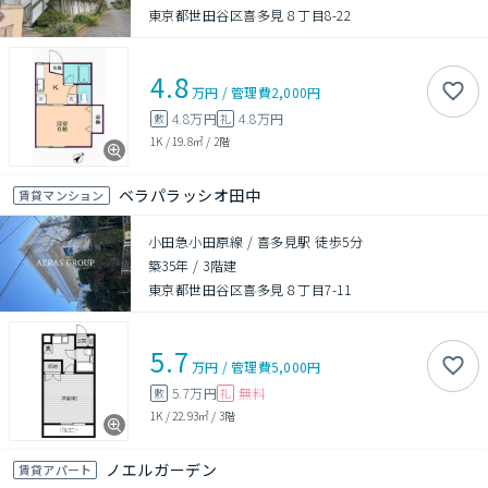
東京都世田谷区喜多見８丁目8-22
4.8
万円
/
管理費
2,000円
4.8万円
4.8万円
敷
礼
1K
/
19.8㎡
/
2階
ベラパラッシオ田中
賃貸マンション
小田急小田原線 / 喜多見駅 徒歩5分
築35年
/
3階建
東京都世田谷区喜多見８丁目7-11
5.7
万円
/
管理費
5,000円
5.7万円
無料
敷
礼
1K
/
22.93㎡
/
3階
ノエルガーデン
賃貸アパート