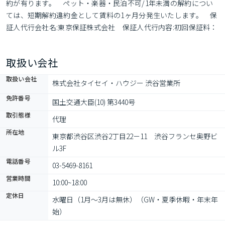
約が有ります。　ペット・楽器・民泊不可/1年未満の解約につい
ては、短期解約違約金として賃料の1ヶ月分発生いたします。　保
証人代行会社名:東京保証株式会社　保証人代行内容:初回保証料：
月総額の50％、月額保証料：月総額の2.0％　タイセイ・リビング
クラブ会費：単身2200円/月がかかります　弊社に直接のお問合せ
取扱い会社
いただいたお客様に限り、紹介料半額でご案内可能
取扱い会社
株式会社タイセイ・ハウジー 渋谷営業所
免許番号
国土交通大臣(10) 第3440号
取引態様
代理
所在地
東京都渋谷区渋谷2丁目22－11　渋谷フランセ奥野ビ
ル3F
電話番号
03-5469-8161
営業時間
10:00~18:00
定休日
水曜日（1月～3月は無休）（GW・夏季休暇・年末年
始）