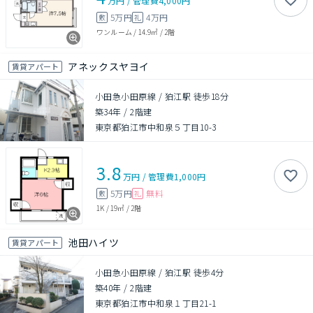
万円
/
管理費
4,000円
5万円
4万円
敷
礼
ワンルーム
/
14.9㎡
/
2階
アネックスヤヨイ
賃貸アパート
小田急小田原線 / 狛江駅 徒歩18分
築34年
/
2階建
東京都狛江市中和泉５丁目10-3
3.8
万円
/
管理費
1,000円
5万円
無料
敷
礼
1K
/
19㎡
/
2階
池田ハイツ
賃貸アパート
小田急小田原線 / 狛江駅 徒歩4分
築40年
/
2階建
東京都狛江市中和泉１丁目21-1