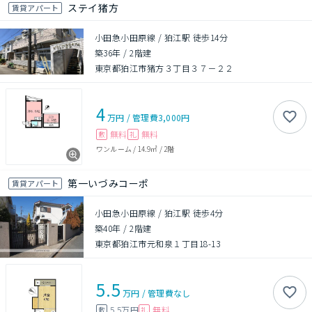
ステイ猪方
賃貸アパート
小田急小田原線 / 狛江駅 徒歩14分
築36年
/
2階建
東京都狛江市猪方３丁目３７－２２
4
万円
/
管理費
3,000円
無料
無料
敷
礼
ワンルーム
/
14.9㎡
/
2階
第一いづみコーポ
賃貸アパート
小田急小田原線 / 狛江駅 徒歩4分
築40年
/
2階建
東京都狛江市元和泉１丁目18-13
5.5
万円
/
管理費
なし
5.5万円
無料
敷
礼