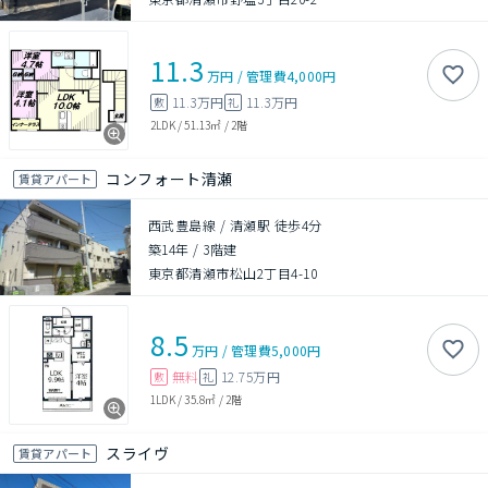
11.3
万円
/
管理費
4,000円
11.3万円
11.3万円
敷
礼
2LDK
/
51.13㎡
/
2階
コンフォート清瀬
賃貸アパート
西武豊島線 / 清瀬駅 徒歩4分
築14年
/
3階建
東京都清瀬市松山2丁目4-10
8.5
万円
/
管理費
5,000円
無料
12.75万円
敷
礼
1LDK
/
35.8㎡
/
2階
スライヴ
賃貸アパート