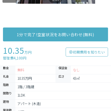
1分で完了!空室状況をお問い合わせ(無料)
10.35
初期費用を知りたい
万円
管理費4,100円
敷金
保証金
無料
なし
礼金
広さ
10.35万円
43㎡
階数
1階 / 3階建
間取り
1LDK
建物
アパート (木造)
築年数