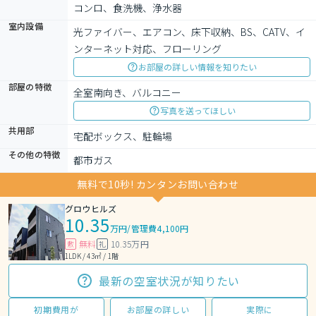
コンロ、食洗機、浄水器
室内設備
光ファイバー、エアコン、床下収納、BS、CATV、イ
ンターネット対応、フローリング
お部屋の詳しい情報を知りたい
部屋の特徴
全室南向き、バルコニー
写真を送ってほしい
共用部
宅配ボックス、駐輪場
その他の特徴
都市ガス
無料で10秒! カンタンお問い合わせ
グロウヒルズ
10.35
万円
/
管理費4,100円
無料
10.35万円
敷
礼
1LDK / 43㎡ / 1階
最新の空室状況が知りたい
初期費用が
お部屋の詳しい
実際に