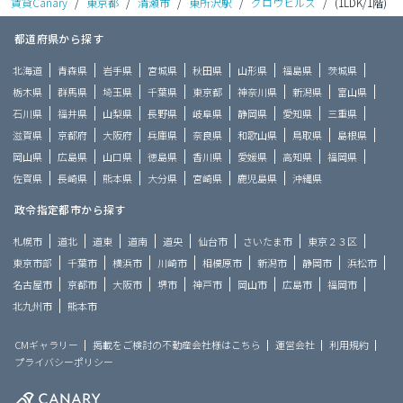
賃貸Canary
/
東京都
/
清瀬市
/
東所沢駅
/
グロウヒルズ
/
(1LDK/1階)
都道府県から探す
北海道
青森県
岩手県
宮城県
秋田県
山形県
福島県
茨城県
栃木県
群馬県
埼玉県
千葉県
東京都
神奈川県
新潟県
富山県
石川県
福井県
山梨県
長野県
岐阜県
静岡県
愛知県
三重県
滋賀県
京都府
大阪府
兵庫県
奈良県
和歌山県
鳥取県
島根県
岡山県
広島県
山口県
徳島県
香川県
愛媛県
高知県
福岡県
佐賀県
長崎県
熊本県
大分県
宮崎県
鹿児島県
沖縄県
政令指定都市から探す
札幌市
道北
道東
道南
道央
仙台市
さいたま市
東京２３区
東京市部
千葉市
横浜市
川崎市
相模原市
新潟市
静岡市
浜松市
名古屋市
京都市
大阪市
堺市
神戸市
岡山市
広島市
福岡市
北九州市
熊本市
CMギャラリー
掲載をご検討の不動産会社様はこちら
運営会社
利用規約
プライバシーポリシー