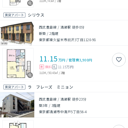
1LDK
/
43㎡
/
1階
シリウス
賃貸アパート
西武豊島線 / 清瀬駅 徒歩0分
新築
/
2階建
東京都東久留米市前沢3丁目1120-98
11.15
万円
/
管理費
3,900円
無料
11.15万円
敷
礼
1LDK
/
50.43㎡
/
2階
ラ フレーズ ミニョン
賃貸アパート
西武豊島線 / 清瀬駅 徒歩23分
築3年
/
3階建
東京都清瀬市中清戸5丁目56-4