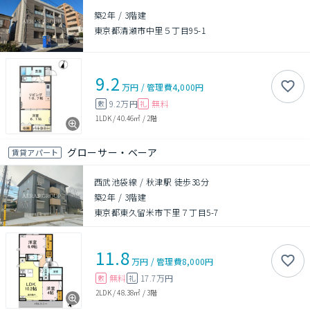
築2年
/
3階建
東京都清瀬市中里５丁目95-1
9.2
万円
/
管理費
4,000円
9.2万円
無料
敷
礼
1LDK
/
40.46㎡
/
2階
グローサー・ベーア
賃貸アパート
西武池袋線 / 秋津駅 徒歩38分
築2年
/
3階建
東京都東久留米市下里７丁目5-7
11.8
万円
/
管理費
8,000円
無料
17.7万円
敷
礼
2LDK
/
48.38㎡
/
3階