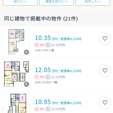
知りたい
情報を知りたい
見学したい
同じ建物で掲載中の物件 (21件)
10.35
万円
/
管理費
4,100円
無料
10.35万円
敷
礼
1LDK
/
43㎡
/
1階
12.05
万円
/
管理費
4,100円
無料
12.05万円
敷
礼
2LDK
/
61.08㎡
/
3階
10.95
万円
/
管理費
4,100円
無料
10.95万円
敷
礼