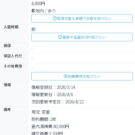
8,800円

敷地内 / あり
駐車可能な車種や台数を知りたい
入居時期
即
最新の空室状況が知りたい
損保
-
保証人代行
-
その他費用
-
初期費用を知りたい
情報
情報登録日：2026/3/14
情報更新日：2026/8/6
次回更新予定日：2026/8/22
備考
現況: 空室

契約期間: 2年

室内清掃費:80,000円

鍵交換費:3,300円