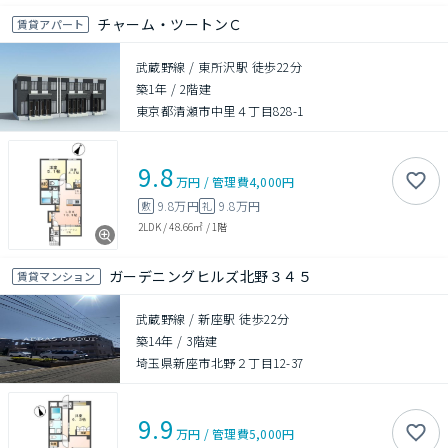
チャーム・ツートンＣ
賃貸アパート
武蔵野線 / 東所沢駅 徒歩22分
築1年
/
2階建
東京都清瀬市中里４丁目828-1
9.8
万円
/
管理費
4,000円
9.8万円
9.8万円
敷
礼
2LDK
/
48.66㎡
/
1階
ガーデニングヒルズ北野３４５
賃貸マンション
武蔵野線 / 新座駅 徒歩22分
築14年
/
3階建
埼玉県新座市北野２丁目12-37
9.9
万円
/
管理費
5,000円