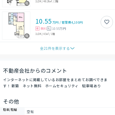
1LDK
/
48.26㎡
/
2階
10.55
万円
/
管理費
4,100円
無料
10.55万円
敷
礼
1LDK
/
43㎡
/
1階
全
21
件を表示する
不動産会社からのコメント
インターネットに掲載しているお部屋をまとめてお調べできま
す！ 新築 ネット無料 ホームセキュリティ 駐車場あり
その他
駐車/駐輪
空有
