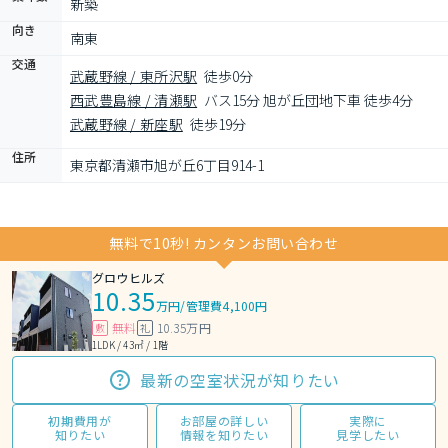
新築
向き
南東
交通
武蔵野線 / 東所沢駅
徒歩0分
西武豊島線 / 清瀬駅
バス15分 旭が丘団地下車 徒歩4分
武蔵野線 / 新座駅
徒歩19分
住所
東京都清瀬市旭が丘6丁目914-1
無料で10秒! カンタンお問い合わせ
グロウヒルズ
10.35
万円
/
管理費4,100円
無料
10.35万円
敷
礼
1LDK / 43㎡ / 1階
最新の空室状況が知りたい
初期費用が
お部屋の詳しい
実際に
知りたい
情報を知りたい
見学したい