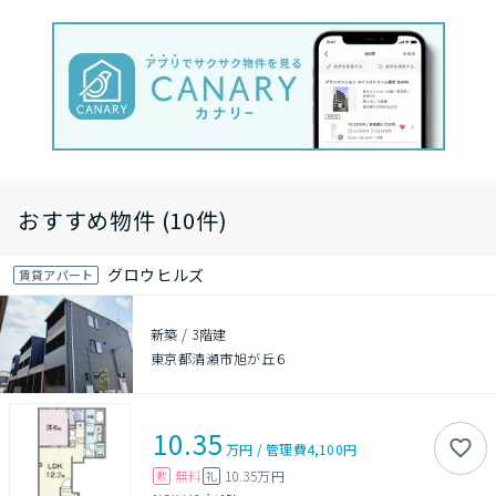
おすすめ物件 (10件)
グロウヒルズ
賃貸アパート
新築
/
3階建
東京都清瀬市旭が丘６
10.35
万円
/
管理費
4,100円
無料
10.35万円
敷
礼