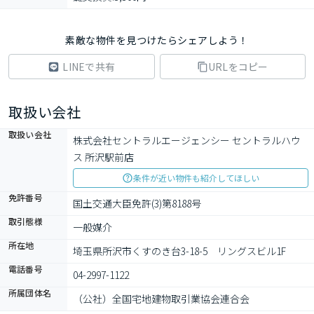
素敵な物件を見つけたらシェアしよう！
LINEで共有
URLをコピー
取扱い会社
取扱い会社
株式会社セントラルエージェンシー セントラルハウ
ス 所沢駅前店
条件が近い物件も紹介してほしい
免許番号
国土交通大臣免許(3)第8188号
取引態様
一般媒介
所在地
埼玉県所沢市くすのき台3-18-5　リングスビル1F
電話番号
04-2997-1122
所属団体名
（公社）全国宅地建物取引業協会連合会