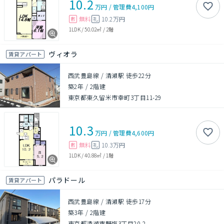
10.2
万円
/
管理費
4,100円
無料
10.2万円
敷
礼
1LDK
/
50.02㎡
/
2階
ヴィオラ
賃貸アパート
西武豊島線 / 清瀬駅 徒歩22分
築2年
/
2階建
東京都東久留米市幸町3丁目11-29
10.3
万円
/
管理費
4,600円
無料
10.3万円
敷
礼
1LDK
/
40.88㎡
/
1階
パラドール
賃貸アパート
西武豊島線 / 清瀬駅 徒歩17分
築3年
/
2階建
東京都清瀬市野塩3丁目20-2