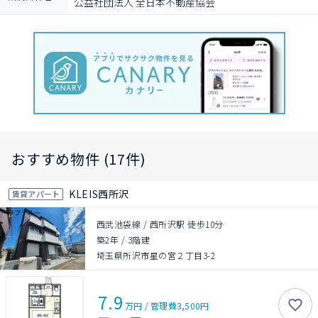
公益社団法人 全日本不動産協会
おすすめ物件 (17件)
KLEIS西所沢
賃貸アパート
西武池袋線 / 西所沢駅 徒歩10分
築2年
/
3階建
埼玉県所沢市星の宮２丁目3-2
7.9
万円
/
管理費
3,500円