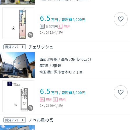
6.5
万円
/
管理費
4,000円
6.5万円
無料
敷
礼
1K
/
24.15㎡
/
3階
チェリッシュ
賃貸アパート
西武池袋線 / 西所沢駅 徒歩17分
築7年
/
3階建
埼玉県所沢市宮本町２丁目
6.5
万円
/
管理費
3,000円
無料
無料
敷
礼
1K
/
23.39㎡
/
2階
ノベル星の宮
賃貸アパート