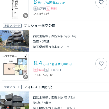
8
万円
/
管理費
3,000円
8万円
無料
敷
礼
1K
/
36㎡
/
2階
プレシュー航空公園
賃貸アパート
西武池袋線 / 西所沢駅 徒歩16分
新築
/
3階建
埼玉県所沢市宮本町２丁目
8.4
万円
/
管理費
8,000円
無料
16.8万円
敷
礼
1K
/
32.65㎡
/
3階
フォレスト西所沢
賃貸アパート
西武池袋線 / 西所沢駅 徒歩3分
築8年
/
3階建
埼玉県所沢市上新井１丁目9-17