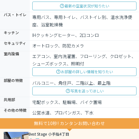
最新の空室状況が知りたい
バス・トイレ
専用バス、専用トイレ、バストイレ別、温水洗浄便
座、浴室乾燥機
キッチン
IHクッキングヒーター、2口コンロ
セキュリティ
オートロック、防犯カメラ
室内設備
エアコン、室内洗濯置、フローリング、クロゼット、
シューズボックス、照明付
お部屋の詳しい情報を知りたい
部屋の特徴
バルコニー、角住戸、二階以上、最上階
写真を送ってほしい
共用部
宅配ボックス、駐輪場、バイク置場
その他の特徴
公営水道、プロパンガス、下水
無料で10秒! カンタンお問い合わせ
Best Stage 小手指4丁目