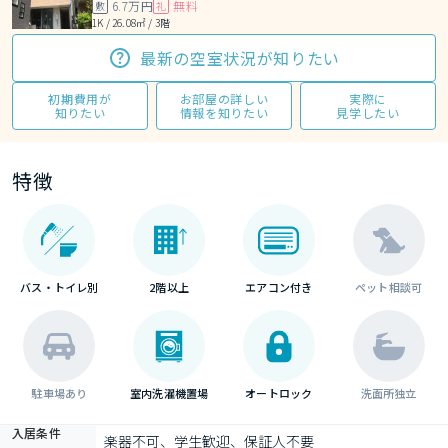
6.7万円
無料
敷
礼
1K / 26.08㎡ / 3階
最新の空室状況が知りたい
初期費用が
お部屋の詳しい
実際に
知りたい
情報を知りたい
見学したい
特徴
バス・トイレ別
2階以上
エアコン付き
ペット相談可
駐車場あり
室内洗濯機置場
オートロック
洗面所独立
入居条件
楽器不可、学生歓迎、保証人不要