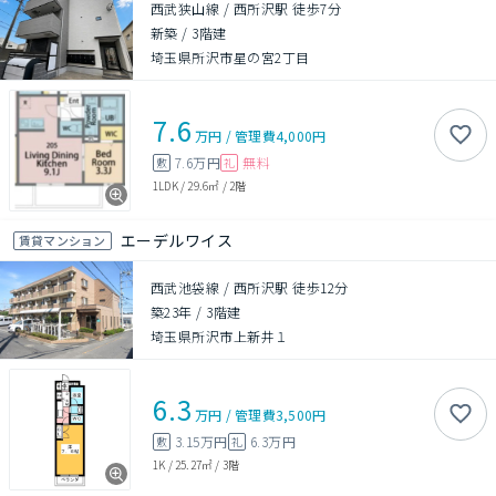
西武狭山線 / 西所沢駅 徒歩7分
新築
/
3階建
埼玉県所沢市星の宮2丁目
7.6
万円
/
管理費
4,000円
7.6万円
無料
敷
礼
1LDK
/
29.6㎡
/
2階
エーデルワイス
賃貸マンション
西武池袋線 / 西所沢駅 徒歩12分
築23年
/
3階建
埼玉県所沢市上新井１
6.3
万円
/
管理費
3,500円
3.15万円
6.3万円
敷
礼
1K
/
25.27㎡
/
3階