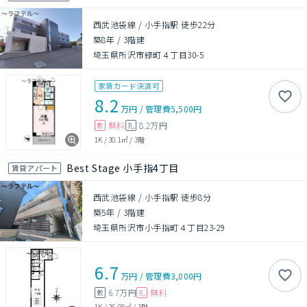
西武池袋線 / 小手指駅 徒歩22分
築8年
/
3階建
埼玉県所沢市緑町４丁目30-5
家賃カード決済可
8.2
万円
/
管理費
5,500円
無料
8.2万円
敷
礼
1K
/
30.1㎡
/
3階
Best Stage 小手指4丁目
賃貸アパート
西武池袋線 / 小手指駅 徒歩8分
築5年
/
3階建
埼玉県所沢市小手指町４丁目23-29
6.7
万円
/
管理費
3,000円
6.7万円
無料
敷
礼
1K
/
26.08㎡
/
3階