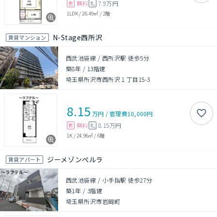
無料
7.9万円
敷
礼
1LDK
/
26.49㎡
/
2階
N-Stage西所沢
賃貸マンション
西武池袋線 / 西所沢駅 徒歩5分
築8年
/
13階建
埼玉県所沢市西所沢１丁目15-3
8.15
万円
/
管理費
10,000円
無料
8.15万円
敷
礼
1K
/
24.96㎡
/
6階
ジーメゾンぺルラ
賃貸アパート
西武池袋線 / 小手指駅 徒歩27分
築1年
/
3階建
埼玉県所沢市岩岡町