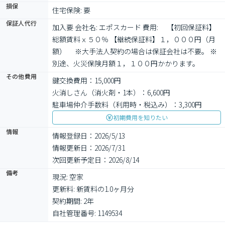
損保
住宅保険: 要
保証人代行
加入要 会社名: エポスカード 費用: 　【初回保証料】
総額賃料ｘ５０％ 【継続保証料】１，０００円（月
額）　 ※大手法人契約の場合は保証会社は不要。 ※
別途、火災保険月額１，１００円かかります。
その他費用
鍵交換費用：15,000円
火消しさん（消火剤・1本）：6,600円
駐車場仲介手数料（利用時・税込み）：3,300円
初期費用を知りたい
情報
情報登録日：2026/5/13
情報更新日：2026/7/31
次回更新予定日：2026/8/14
備考
現況: 空家

更新料: 新賃料の1.0ヶ月分

契約期間: 2年

自社管理番号: 1149534