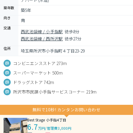
アパート (木造)
築年数
築5年
向き
南
交通
西武池袋線 / 小手指駅
徒歩8分
西武池袋線 / 西所沢駅
徒歩27分
住所
埼玉県所沢市小手指町４丁目23-29
コンビニエンスストア 273m
スーパーマーケット 500m
ドラッグストア 742m
所沢市市民課小手指サービスコーナー 219m
無料で10秒! カンタンお問い合わせ
Best Stage 小手指4丁目
6.7
万円
/
管理費3,000円