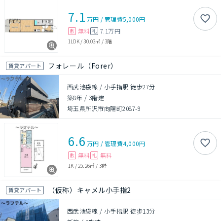
7.1
万円
/
管理費
5,000円
無料
7.1万円
敷
礼
1LDK
/
30.03㎡
/
3階
フォレール（Forer）
賃貸アパート
西武池袋線 / 小手指駅 徒歩27分
築8年
/
3階建
埼玉県所沢市向陽町2087-9
6.6
万円
/
管理費
4,000円
無料
無料
敷
礼
1K
/
25.26㎡
/
3階
（仮称）キャメル小手指2
賃貸アパート
西武池袋線 / 小手指駅 徒歩13分