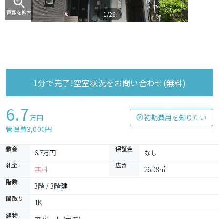
画像を拡大
1/26
1分で完了!空室状況をお問い合わせ(無料)
6.7
初期費用を知りたい
万円
管理費3,000円
敷金
保証金
6.7万円
なし
礼金
広さ
無料
26.08㎡
階数
3階 / 3階建
間取り
1K
建物