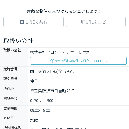
素敵な物件を見つけたらシェアしよう！
LINEで共有
URLをコピー
取扱い会社
取扱い会社
株式会社フロンティアホーム 本社
条件が近い物件も紹介してほしい
免許番号
国土交通大臣(3)第8796号
取引態様
仲介
所在地
埼玉県所沢市日吉町28-7
電話番号
0120-249-900
営業時間
09:00~18:00
定休日
水曜日
所属団体名