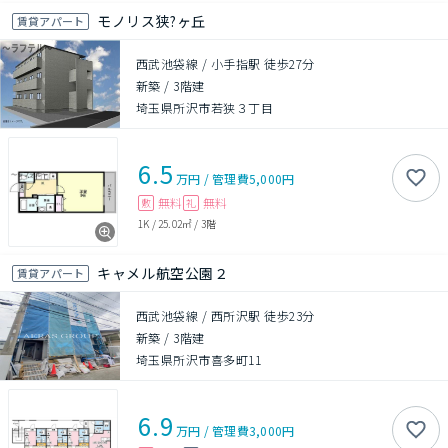
モノリス狭?ヶ丘
賃貸アパート
西武池袋線 / 小手指駅 徒歩27分
新築
/
3階建
埼玉県所沢市若狭３丁目
6.5
万円
/
管理費
5,000円
無料
無料
敷
礼
1K
/
25.02㎡
/
3階
キャメル航空公園２
賃貸アパート
西武池袋線 / 西所沢駅 徒歩23分
新築
/
3階建
埼玉県所沢市喜多町11
6.9
万円
/
管理費
3,000円