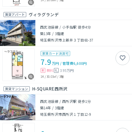
ヴィラグランデ
賃貸アパート
西武池袋線 / 小手指駅 徒歩4分
築13年
/
3階建
埼玉県所沢市上新井３丁目68-37
家賃カード決済可
7.9
万円
/
管理費
6,600円
無料
3.95万円
敷
礼
1K
/
30.03㎡
/
3階
H-SQUARE西所沢
賃貸マンション
西武池袋線 / 西所沢駅 徒歩1分
築14年
/
3階建
埼玉県所沢市西所沢１丁目12-9