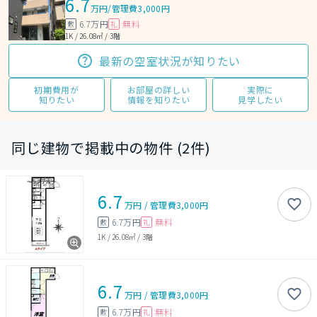
6.7
万円
/
管理費3,000円
6.7万円
無料
敷
礼
1K / 26.08㎡ / 3階
最新の空室状況が知りたい
初期費用が
お部屋の詳しい
実際に
知りたい
情報を知りたい
見学したい
同じ建物で掲載中の物件 (2件)
6.7
万円
/
管理費
3,000円
6.7万円
無料
敷
礼
1K
/
26.08㎡
/
3階
6.7
万円
/
管理費
3,000円
6.7万円
無料
敷
礼