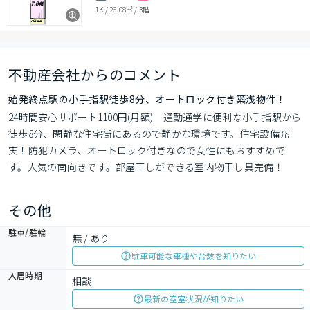
1K
/
26.08㎡
/
3階
不動産会社からのコメント
始発終点駅の小手指駅徒歩8分、オートロック付き築浅物件！
24時間安心サポート1100円(月額)　通勤通学に便利な小手指駅から
徒歩8分、閑静な住宅街にあるので静かな環境です。住宅設備充
実！防犯カメラ、オートロック付きなので女性にもおすすめで
す。人気の南向きです。部屋干しができる室内物干し具完備！
その他
駐車/駐輪
無 / あり
駐車可能な車種や台数を知りたい
入居時期
相談
最新の空室状況が知りたい