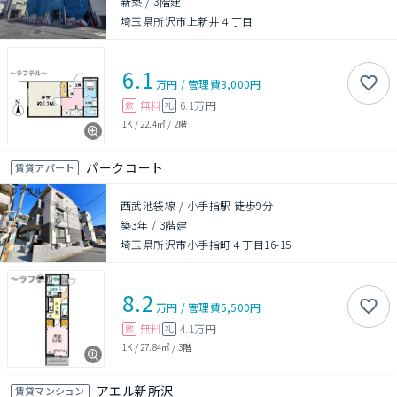
新築
/
3階建
埼玉県所沢市上新井４丁目
6.1
万円
/
管理費
3,000円
無料
6.1万円
敷
礼
1K
/
22.4㎡
/
2階
パークコート
賃貸アパート
西武池袋線 / 小手指駅 徒歩9分
築3年
/
3階建
埼玉県所沢市小手指町４丁目16-15
8.2
万円
/
管理費
5,500円
無料
4.1万円
敷
礼
1K
/
27.84㎡
/
3階
アエル新所沢
賃貸マンション