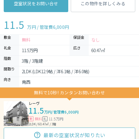
空室状況をお問い合せ
この物件を詳しくみる
11.5
万円 / 管理費
6,000円
敷金
保証金
無料
なし
礼金
広さ
11.5万円
60.47㎡
階数
3階 / 3階建
間取り
2LDK (LDK12.9帖 / 洋6.1帖 / 洋6.0帖)
向き
南西
無料で10秒! カンタンお問い合わせ
レーヴ
11.5
万円
/
管理費6,000円
無料
11.5万円
敷
礼
2LDK / 60.47㎡ / 3階
最新の空室状況が知りたい