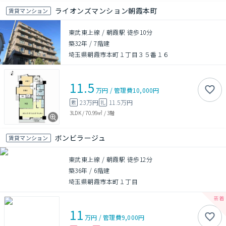
ライオンズマンション朝霞本町
賃貸マンション
東武東上線 / 朝霞駅 徒歩10分
築32年
/
7階建
埼玉県朝霞市本町１丁目３５番１６
11.5
万円
/
管理費
10,000円
23万円
11.5万円
敷
礼
3LDK
/
70.99㎡
/
3階
ボンビラージュ
賃貸マンション
東武東上線 / 朝霞駅 徒歩12分
築36年
/
6階建
埼玉県朝霞市本町１丁目
11
万円
/
管理費
9,000円