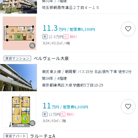
築31年
/
7階建
埼玉県朝霞市溝沼２丁目４－１５
11.3
万円
/
管理費
6,300円
22.6万円
無料
敷
礼
3LDK
/
65.21㎡
/
4階
ベルヴェール大泉
賃貸マンション
東武東上線 / 朝霞駅 バス15分 北出張所下車 徒歩2分
築34年
/
4階建
東京都練馬区大泉学園町5丁目10-29
11
万円
/
管理費
6,000円
11万円
無料
敷
礼
3LDK
/
65㎡
/
2階
ラルーチェA
賃貸アパート