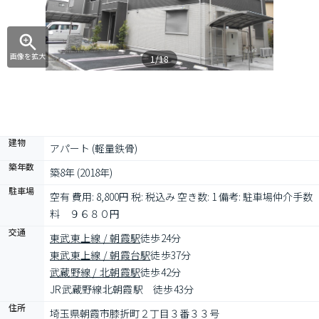
画像を拡大
1/18
建物
アパート (軽量鉄骨)
築年数
築8年 (2018年)
駐車場
空有 費用: 8,800円 税: 税込み 空き数: 1 備考: 駐車場仲介手数
料　９６８０円
交通
東武東上線 / 朝霞駅
徒歩24分
東武東上線 / 朝霞台駅
徒歩37分
武蔵野線 / 北朝霞駅
徒歩42分
JR武蔵野線北朝霞駅　徒歩43分
住所
埼玉県朝霞市膝折町２丁目３番３３号