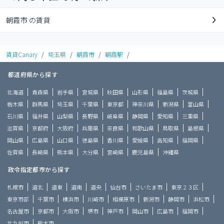
朝霞市 の賃貸
賃貸Canary
/
埼玉県
/
朝霞市
/
朝霞駅
/
都道府県から探す
北海道
青森県
岩手県
宮城県
秋田県
山形県
福島県
茨城県
栃木県
群馬県
埼玉県
千葉県
東京都
神奈川県
新潟県
富山県
石川県
福井県
山梨県
長野県
岐阜県
静岡県
愛知県
三重県
滋賀県
京都府
大阪府
兵庫県
奈良県
和歌山県
鳥取県
島根県
岡山県
広島県
山口県
徳島県
香川県
愛媛県
高知県
福岡県
佐賀県
長崎県
熊本県
大分県
宮崎県
鹿児島県
沖縄県
政令指定都市から探す
札幌市
道北
道東
道南
道央
仙台市
さいたま市
東京２３区
東京市部
千葉市
横浜市
川崎市
相模原市
新潟市
静岡市
浜松市
名古屋市
京都市
大阪市
堺市
神戸市
岡山市
広島市
福岡市
北九州市
熊本市