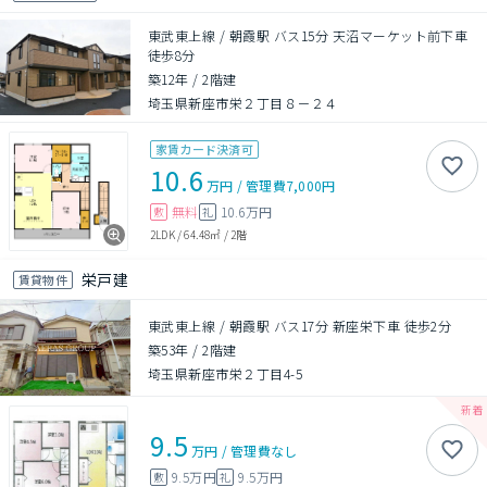
東武東上線 / 朝霞駅 バス15分 天沼マーケット前下車
徒歩8分
築12年
/
2階建
埼玉県新座市栄２丁目８－２４
家賃カード決済可
10.6
万円
/
管理費
7,000円
無料
10.6万円
敷
礼
2LDK
/
64.48㎡
/
2階
栄戸建
賃貸物件
東武東上線 / 朝霞駅 バス17分 新座栄下車 徒歩2分
築53年
/
2階建
埼玉県新座市栄２丁目4-5
9.5
万円
/
管理費
なし
9.5万円
9.5万円
敷
礼