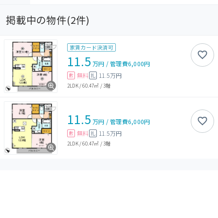
掲載中の物件(
2
件)
家賃カード決済可
11.5
万円
/
管理費
6,000円
無料
11.5万円
敷
礼
2LDK
/
60.47㎡
/
3階
11.5
万円
/
管理費
6,000円
無料
11.5万円
敷
礼
2LDK
/
60.47㎡
/
3階