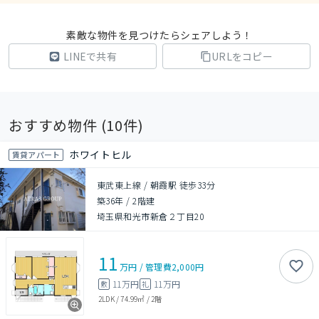
素敵な物件を見つけたらシェアしよう！
LINEで共有
URLをコピー
おすすめ物件 (
10
件)
ホワイトヒル
賃貸アパート
東武東上線 / 朝霞駅 徒歩33分
築36年
/
2階建
埼玉県和光市新倉２丁目20
11
万円
/
管理費
2,000円
11万円
11万円
敷
礼
2LDK
/
74.99㎡
/
2階