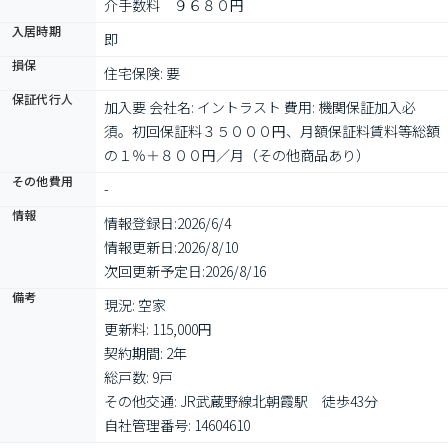
介手数料　９６８０円
入居時期
即
損保
住宅保険: 要
保証代行人
加入要 会社名: イントラスト 費用: 機関保証加入必
須。初回保証料３５０００円、月額保証料賃料等総額
の１％＋８００円／月（その他商品あり）
その他費用
-
情報
情報登録日:
2026/6/4
情報更新日:
2026/8/10
次回更新予定日:
2026/8/16
備考
現況: 空家

更新料: 115,000円

契約期間: 2年

総戸数: 9戸

その他交通: JR武蔵野線北朝霞駅　徒歩43分

自社管理番号: 14604610