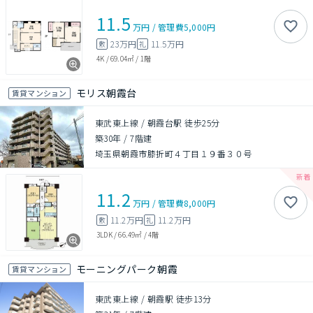
11.5
万円
/
管理費
5,000円
23万円
11.5万円
敷
礼
4K
/
69.04㎡
/
1階
モリス朝霞台
賃貸マンション
東武東上線 / 朝霞台駅 徒歩25分
築30年
/
7階建
埼玉県朝霞市膝折町４丁目１９番３０号
11.2
万円
/
管理費
8,000円
11.2万円
11.2万円
敷
礼
3LDK
/
66.49㎡
/
4階
モーニングパーク朝霞
賃貸マンション
東武東上線 / 朝霞駅 徒歩13分