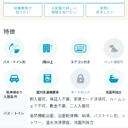
初期費用が
お部屋の詳しい
実際に
知りたい
情報を知りたい
見学したい
特徴
バス・トイレ別
2階以上
エアコン付き
ペット相談可
駐車場あり
室内洗濯機置場
オートロック
洗面所独立
入居条件
即入居可、保証人不要、家賃カード決済可、ルームシ
ェア不可、敷金不要、二人入居可
バス・トイレ
追焚機能浴室、浴室乾燥機、給湯、バストイレ別、シ
ャワー、温水洗浄便座、洗面所独立