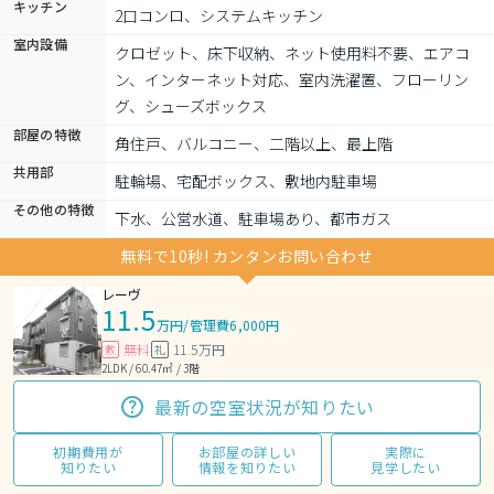
キッチン
2口コンロ、システムキッチン
室内設備
クロゼット、床下収納、ネット使用料不要、エアコ
ン、インターネット対応、室内洗濯置、フローリン
グ、シューズボックス
部屋の特徴
角住戸、バルコニー、二階以上、最上階
共用部
駐輪場、宅配ボックス、敷地内駐車場
その他の特徴
下水、公営水道、駐車場あり、都市ガス
無料で10秒! カンタンお問い合わせ
レーヴ
11.5
万円
/
管理費6,000円
無料
11.5万円
敷
礼
2LDK / 60.47㎡ / 3階
最新の空室状況が知りたい
初期費用が
お部屋の詳しい
実際に
知りたい
情報を知りたい
見学したい