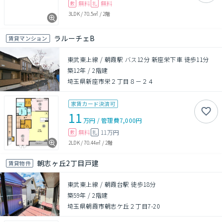
無料
無料
敷
礼
3LDK
/
70.5㎡
/
2階
ラルーチェB
賃貸マンション
東武東上線 / 朝霞駅 バス12分 新座栄下車 徒歩11分
築12年
/
2階建
埼玉県新座市栄２丁目８－２４
家賃カード決済可
11
万円
/
管理費
7,000円
無料
11万円
敷
礼
2LDK
/
70.44㎡
/
2階
朝志ヶ丘2丁目戸建
賃貸物件
東武東上線 / 朝霞台駅 徒歩18分
築59年
/
2階建
埼玉県朝霞市朝志ケ丘２丁目7-20