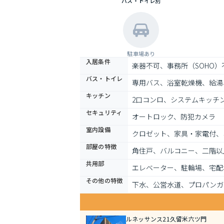
バス・トイレ別
駐車場あり
入居条件
楽器不可、事務所（SOHO
バス・トイレ
専用バス、浴室乾燥機、給湯
キッチン
2口コンロ、システムキッチ
セキュリティ
オートロック、防犯カメラ
室内設備
クロゼット、家具・家電付、
部屋の特徴
角住戸、バルコニー、二階以
共用部
エレベーター、駐輪場、宅配
その他の特徴
下水、公営水道、プロパンガ
ルネッサンス21久留米六ツ門