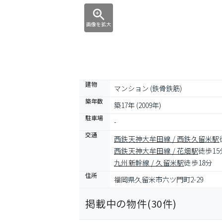
画像を拡大
建物
マンション (鉄骨鉄筋)
築年数
築17年 (2009年)
駐車場
-
交通
西鉄天神大牟田線 / 西鉄久留米駅
西鉄天神大牟田線 / 花畑駅
徒歩15
九州新幹線 / 久留米駅
徒歩18分
住所
福岡県久留米市六ツ門町2-29
掲載中の物件(
30
件)