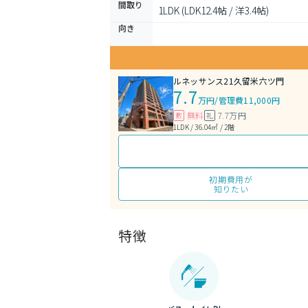
間取り
1LDK (LDK12.4帖 / 洋3.4帖)
向き
ルネッサンス21久留米六ツ門
7.7
万円
/
管理費11,000円
無料
7.7万円
敷
礼
1LDK / 36.04㎡ / 2階
初期費用が
知りたい
特徴