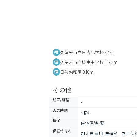
久留米市立日吉小学校 473m
久留米市立城南中学校 1145m
日善幼稚園 310m
その他
駐車/駐輪
-
入居時期
相談
損保
住宅保険: 要
保証代行人
加入要 費用: 要確認　初