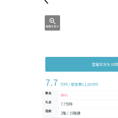
画像を拡大
空室状況をお
7.7
万円 / 管理費
11,000円
敷金
無料
礼金
7.7万円
階数
2階 / 15階建