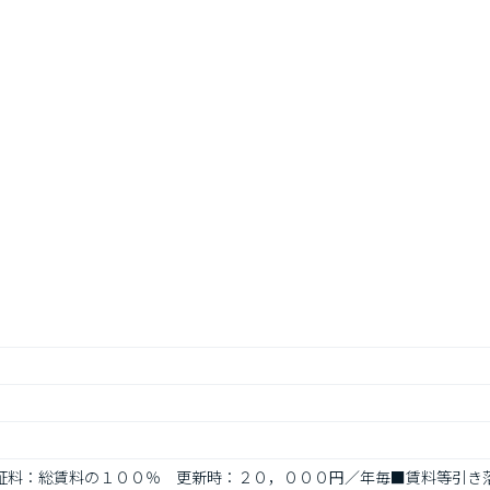
回保証料：総賃料の１００％　更新時：２０，０００円／年毎■賃料等引き