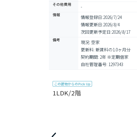
その他費用
-
情報
情報登録日:
2026/7/24
情報更新日:
2026/8/4
次回更新予定日:
2026/8/17
備考
現況: 空家

更新料: 新賃料の1.0ヶ月分

契約期間: 2年 ※定期借家

自社管理番号: 1297343
この建物からのPick Up
1LDK/2階