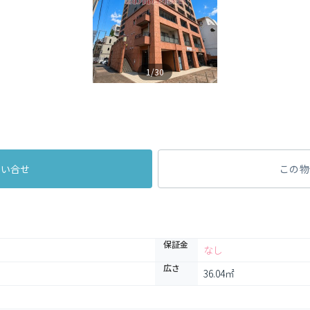
1/30
問い合せ
この物
保証金
なし
広さ
36.04㎡